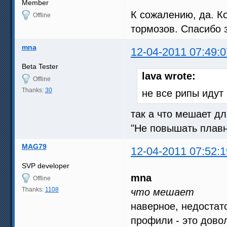
Member
К сожалению, да. К
Offline
тормозов. Спасибо з
mna
12-04-2011 07:49:0
Beta Tester
lava wrote:
Offline
Thanks:
30
не все рипы идут
так а что мешает дл
"Не повышать плавн
MAG79
12-04-2011 07:52:1
SVP developer
mna
Offline
Thanks:
1108
что мешает
наверное, недостат
профили - это дово