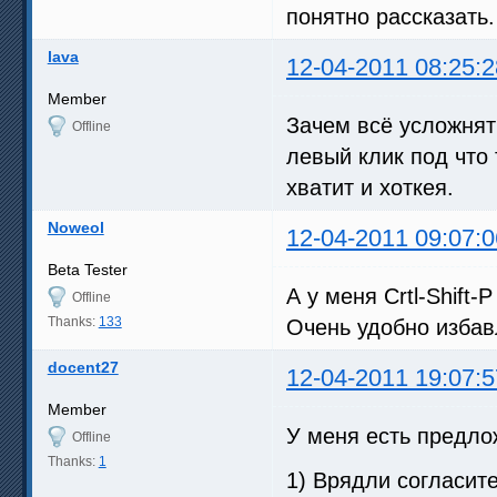
понятно рассказать.
lava
12-04-2011 08:25:2
Member
Зачем всё усложнят
Offline
левый клик под что 
хватит и хоткея.
Noweol
12-04-2011 09:07:0
Beta Tester
А у меня Crtl-Shift
Offline
Thanks:
133
Очень удобно избавл
docent27
12-04-2011 19:07:5
Member
У меня есть предло
Offline
Thanks:
1
1) Врядли согласит