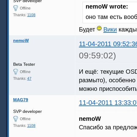
SVP developer
nemoW wrote:
Offline
Thanks:
1108
оно там есть воо
Будет
Вики
каждый
nemoW
11-04-2011 09:52:3
09:59:02)
Beta Tester
И ещё: текущие OSD
Offline
Thanks:
47
размыто), особенно
можно приспособить
MAG79
11-04-2011 13:33:0
SVP developer
nemoW
Offline
Thanks:
1108
Спасибо за предлож