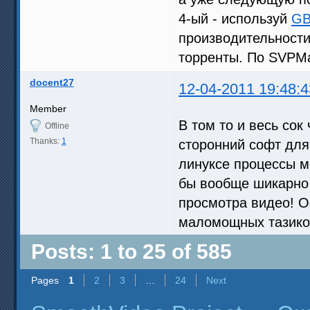
4-ый - используй
GB
производительности
торренты. По SVPMa
docent27
12-04-2011 19:48:4
Member
В том то и весь сок
Offline
Thanks:
1
сторонний софт для
линуксе процессы м
бы вообще шикарно 
просмотра видео! О
маломощных тазиков 
Posts: 1 to 25 of 585
Pages
1
2
3
…
24
Next