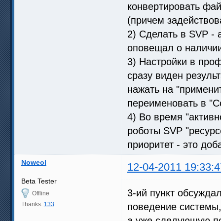
конвертировать фа
(причем задействов
2) Сделать в SVP -
оповещал о наличии
3) Настройки в про
сразу виден результ
нажать на "применит
переименовать в "С
4) Во время "активн
роботы SVP "ресурс
приоритет - это доб
Noweol
12-04-2011 19:33:4
Beta Tester
3-ий пункт обсужда
Offline
Thanks:
133
поведение системы,
а уже следующую по