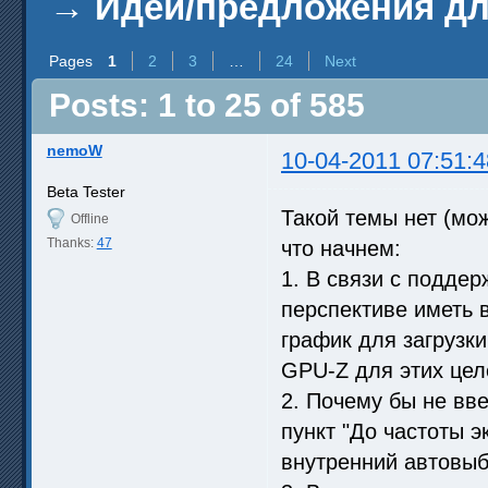
→
Идеи/предложения д
Pages
1
2
3
…
24
Next
Posts: 1 to 25 of 585
nemoW
10-04-2011 07:51:4
Beta Tester
Такой темы нет (мож
Offline
Thanks:
47
что начнем:
1. В связи с подде
перспективе иметь 
график для загрузк
GPU-Z для этих цел
2. Почему бы не вв
пункт "До частоты э
внутренний автовыб