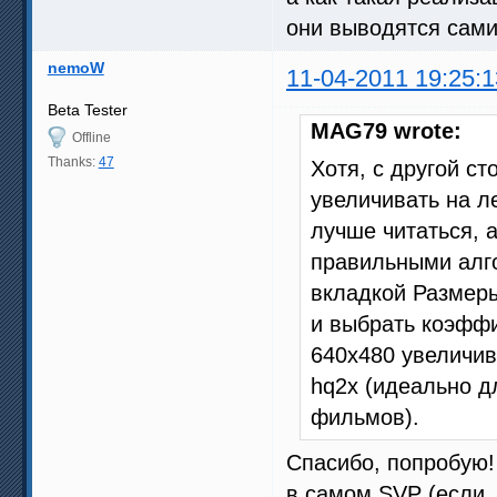
они выводятся сам
nemoW
11-04-2011 19:25:1
Beta Tester
MAG79 wrote:
Offline
Thanks:
47
Хотя, с другой с
увеличивать на л
лучше читаться, 
правильными алго
вкладкой Размеры
и выбрать коэффи
640x480 увеличив
hq2x (идеально д
фильмов).
Спасибо, попробую!
в самом SVP (если, 