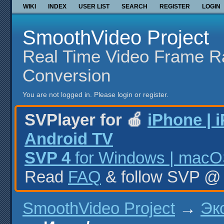
WIKI
INDEX
USER LIST
SEARCH
REGISTER
LOGIN
SmoothVideo Project
Real Time Video Frame R
Conversion
You are not logged in.
Please login or register.
SVPlayer for 🍎
iPhone | 
Android TV
SVP 4
for Windows | macOS
Read
FAQ
& follow SVP 
SmoothVideo Project
→
Эк