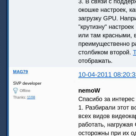
3. В связи с подде
окошке настроек, ка
загрузку GPU. Напр
"крутизну" настроек
или там красными, 
преимущественно ра
столбиком второй.
Т
отображать.
MAG79
10-04-2011 08:20:3
SVP developer
nemoW
Offline
Thanks:
1108
Спасибо за интерес
1. Разбирали этот 
всех видов видеока
работать, нагружая
осторожны при их о