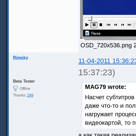
OSD_720x536.png 25
Rimsky
11-04-2011 15:36:2
15:37:23)
Beta Tester
MAG79 wrote:
Offline
Thanks:
299
Насчет субтитров
даже что-то и по
нагружает процес
видеокартой, то 
а как такая реализ