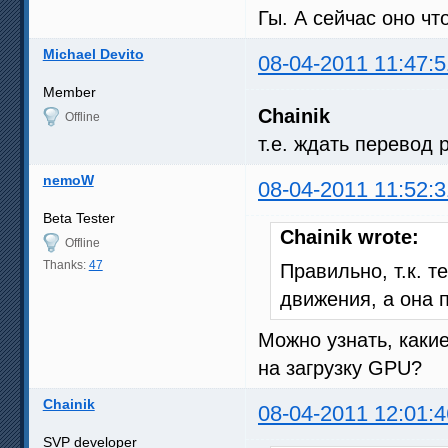
Гы. А сейчас оно чт
Michael Devito
08-04-2011 11:47:5
Member
Chainik
Offline
т.е. ждать перевод
nemoW
08-04-2011 11:52:3
Beta Tester
Chainik wrote:
Offline
Thanks:
47
Правильно, т.к. т
движения, а она 
Можно узнать, какие
на загрузку GPU?
Chainik
08-04-2011 12:01:4
SVP developer