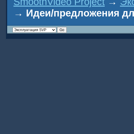
SmoothVideo Project
→
Эк
→
Идеи/предложения д