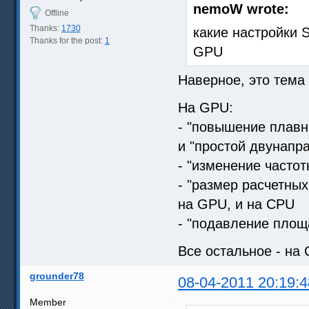
nemoW wrote:
Offline
Thanks:
1730
какие настройки S
Thanks for the post:
1
GPU
Наверное, это тема 
На GPU:
- "повышение плавн
и "простой двунапр
- "изменение частот
- "размер расчетных
на GPU, и на CPU
- "подавление площ
Все остальное - на
grounder78
08-04-2011 20:19:4
Member