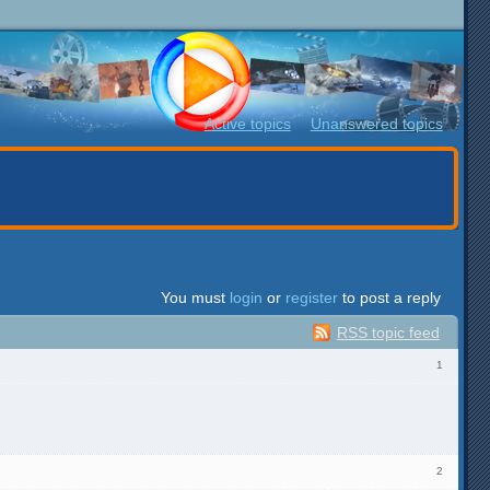
Active topics
Unanswered topics
You must
login
or
register
to post a reply
RSS topic feed
1
2