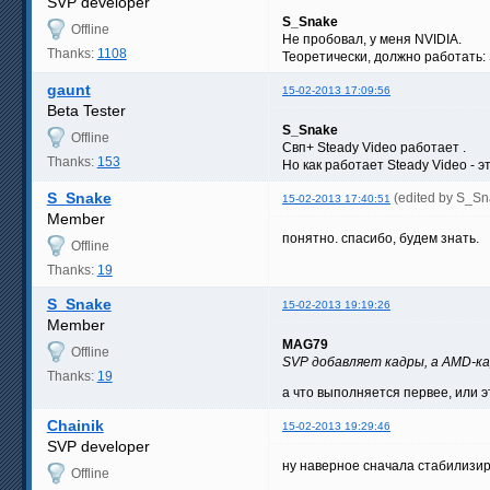
SVP developer
S_Snake
Offline
Не пробовал, у меня NVIDIA.
Thanks:
1108
Теоретически, должно работать:
gaunt
15-02-2013 17:09:56
Beta Tester
S_Snake
Offline
Свп+ Steady Video работает .
Thanks:
153
Но как работает Steady Video - эт
S_Snake
(edited by S_S
15-02-2013 17:40:51
Member
понятно. спасибо, будем знать.
Offline
Thanks:
19
S_Snake
15-02-2013 19:19:26
Member
MAG79
Offline
SVP добавляет кадры, а AMD-ка
Thanks:
19
а что выполняется первее, или 
Chainik
15-02-2013 19:29:46
SVP developer
ну наверное сначала стабилизиру
Offline