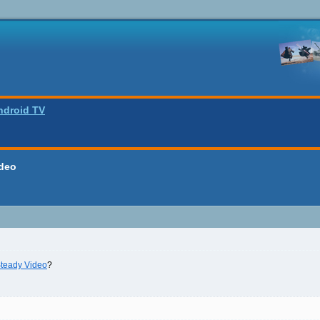
ndroid TV
deo
teady Video
?