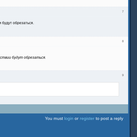
7
и будут обрезаться.
8
дствии будут обрезаться.
9
You must
login
or
register
to post a reply