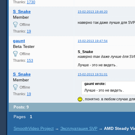
Thanks:
1730
S_Snake
15-02-2013 19:46:20
Member
наверно так даже лучше для SVP,
Offline
Thanks:
19
gaunt
15-02-2013 19:47:54
Beta Tester
S_Snake
Offline
наверно так даже лучше для SV
Thanks:
153
Лучше - это не видеть .
S_Snake
15-02-2013 19:51:01
Member
gaunt wrote:
Offline
Лучше - это не видеть .
Thanks:
19
, понятно. в любом случае дл
Posts: 9
Pages
1
SmoothVideo Project
→
Эксплуатация SVP
→
AMD Steady Vi