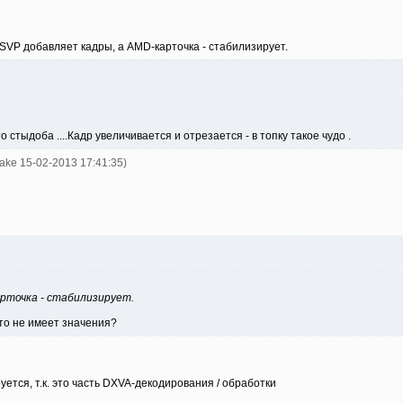
 SVP добавляет кадры, а AMD-карточка - стабилизирует.
о стыдоба ....Кадр увеличивается и отрезается - в топку такое чудо .
nake 15-02-2013 17:41:35)
рточка - стабилизирует.
это не имеет значения?
ется, т.к. это часть DXVA-декодирования / обработки