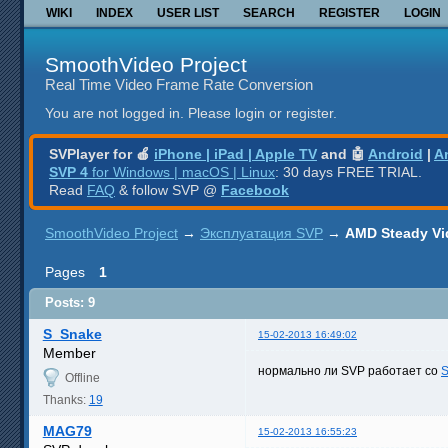
WIKI
INDEX
USER LIST
SEARCH
REGISTER
LOGIN
SmoothVideo Project
Real Time Video Frame Rate Conversion
You are not logged in.
Please login or register.
SVPlayer for 🍎
iPhone | iPad | Apple TV
and 🤖
Android
|
A
SVP 4
for Windows | macOS | Linux
: 30 days FREE TRIAL.
Read
FAQ
& follow SVP @
Facebook
SmoothVideo Project
→
Эксплуатация SVP
→
AMD Steady Vi
Pages
1
Posts: 9
S_Snake
15-02-2013 16:49:02
Member
нормально ли SVP работает со
S
Offline
Thanks:
19
MAG79
15-02-2013 16:55:23