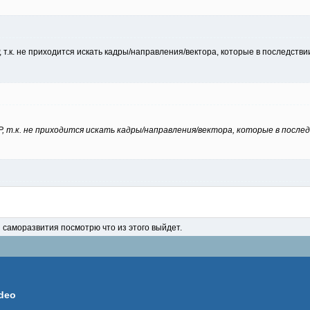
 т.к. не приходится искать кадры/направления/вектора, которые в последстви
P, т.к. не приходится искать кадры/направления/вектора, которые в после
я саморазвития посмотрю что из этого выйдет.
deo