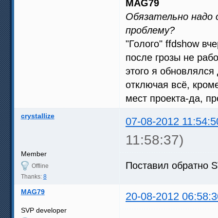
MAG79
Обязательно надо 
проблему?
"Голого" ffdshow вч
после грозы не рабо
этого я обновлялся 
отключая всё, кроме
мест проекта-да, п
crystallize
07-08-2012 11:54:5
11:58:37)
Member
Поставил обратно SV
Offline
Thanks:
8
MAG79
20-08-2012 06:58:3
SVP developer