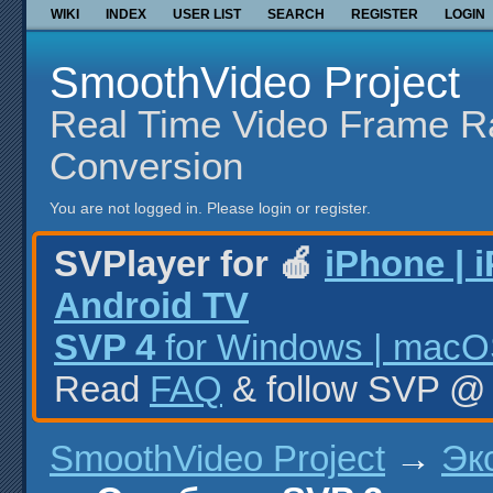
WIKI
INDEX
USER LIST
SEARCH
REGISTER
LOGIN
SmoothVideo Project
Real Time Video Frame R
Conversion
You are not logged in.
Please login or register.
SVPlayer for 🍎
iPhone | 
Android TV
SVP 4
for Windows | macOS
Read
FAQ
& follow SVP 
SmoothVideo Project
→
Эк