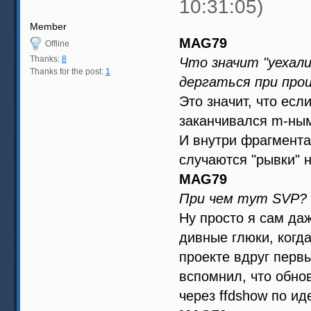
10:31:05)
Member
MAG79
Offline
Thanks:
8
Что значит "уехали
Thanks for the post:
1
дергаться при про
Это значит, что есл
заканчивался m-ным,
И внутри фрагмента 
случаются "рывки" 
MAG79
При чем тут SVP? 
Ну просто я сам да
дивные глюки, когд
проекте вдруг первы
вспомнил, что обно
через ffdshow по ид