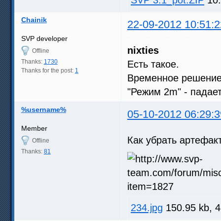
SVP 3.1_pot.ZIP
10.
Chainik
22-09-2012 10:51:2
SVP developer
nixties
Offline
Thanks:
1730
Есть такое.
Thanks for the post:
1
Временное решение 
"Режим 2m" - падае
%username%
05-10-2012 06:29:3
Member
Как убрать артефак
Offline
Thanks:
81
234.jpg
150.95 kb, 