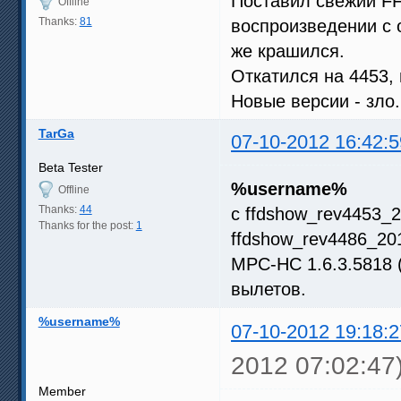
Поставил свежий F
Offline
Thanks:
81
воспроизведении с 
же крашился.
Откатился на 4453,
Новые версии - зло.
TarGa
07-10-2012 16:42:5
Beta Tester
%username%
Offline
Thanks:
44
с ffdshow_rev4453_
Thanks for the post:
1
ffdshow_rev4486_201
MPC-HC 1.6.3.5818 
вылетов.
%username%
07-10-2012 19:18:2
2012 07:02:47
Member