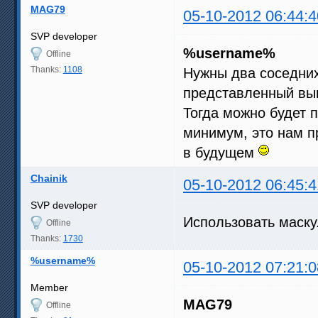
MAG79
05-10-2012 06:44:4
SVP developer
%username%
Offline
Thanks:
1108
Нужны два соседних
представленный выш
Тогда можно будет п
минимум, это нам п
в будущем
Chainik
05-10-2012 06:45:4
SVP developer
Использовать маску.
Offline
Thanks:
1730
%username%
05-10-2012 07:21:0
Member
MAG79
Offline