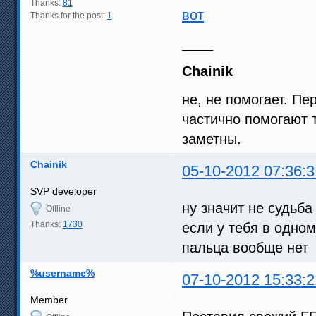
Thanks:
81
вот
Thanks for the post:
1
____
Chainik
не, не помогает. Пе
частично помогают 
заметны.
Chainik
05-10-2012 07:36:3
SVP developer
ну значит не судьба
Offline
Thanks:
1730
если у тебя в одном
пальца вообще нет
%username%
07-10-2012 15:33:2
Member