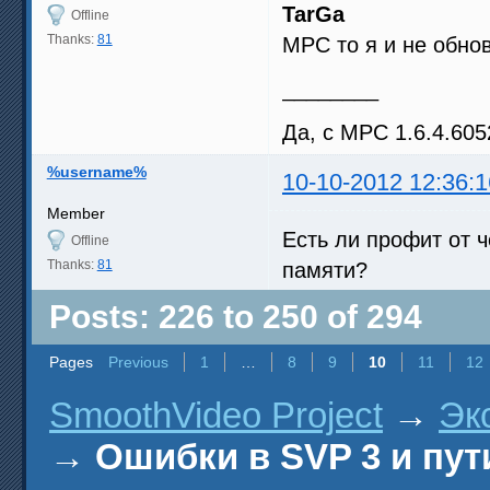
TarGa
Offline
Thanks:
81
МРС то я и не обнов
________
Да, с МРС 1.6.4.605
%username%
10-10-2012 12:36:1
Member
Есть ли профит от 
Offline
Thanks:
81
памяти?
Posts: 226 to 250 of 294
Pages
Previous
1
…
8
9
10
11
12
SmoothVideo Project
→
Эк
→
Ошибки в SVP 3 и пут