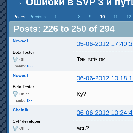
→
Ошибки в SVP 3 и пут
Pages
Previous
1
…
8
9
10
11
12
Posts: 226 to 250 of 294
Noweol
05-06-2012 17:40:3
Beta Tester
Так всё ок.
Offline
Thanks:
133
Noweol
06-06-2012 10:18:1
Beta Tester
Ку?
Offline
Thanks:
133
Chainik
06-06-2012 10:24:4
SVP developer
ась?
Offline