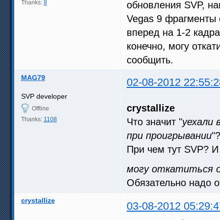
Thanks:
8
обновления SVP, на
Vegas 9 фрагменты 
вперед на 1-2 кадра
конечно, могу откат
сообщить.
MAG79
02-08-2012 22:55:2
SVP developer
crystallize
Offline
Thanks:
1108
Что значит "
уехали 
при проигрывании
"
При чем тут SVP? И 
могу откатиться о
Обязательно надо о
crystallize
03-08-2012 05:29:4