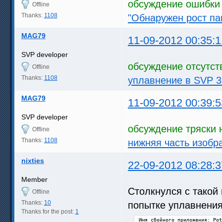
обсуждение ошибки 
Offline
Thanks:
1108
"Обнаружен рост па
MAG79
11-09-2012 00:35:1
SVP developer
обсуждение отсутст
Offline
Thanks:
1108
уплавнение в SVP 3
MAG79
11-09-2012 00:39:5
SVP developer
обсуждение тряски 
Offline
Thanks:
1108
нижняя часть изобр
nixties
22-09-2012 08:28:3
Member
Столкнулся с такой 
Offline
Thanks:
10
попытке уплавнения 
Thanks for the post:
1
Имя сбойного приложения: Pot