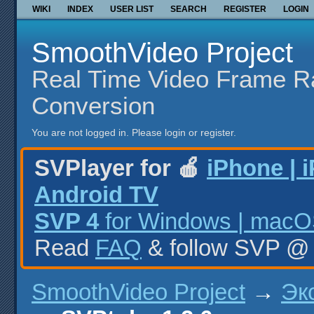
WIKI
INDEX
USER LIST
SEARCH
REGISTER
LOGIN
SmoothVideo Project
Real Time Video Frame R
Conversion
You are not logged in.
Please login or register.
SVPlayer for 🍎
iPhone | 
Android TV
SVP 4
for Windows | macOS
Read
FAQ
& follow SVP 
SmoothVideo Project
→
Эк