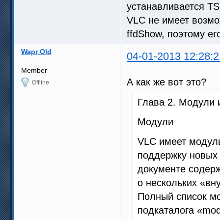
устанавливается TS
VLC не имеет возмо
ffdShow, поэтому е
Wapr Old
04-01-2013 12:28:2
Member
А как же вот это?
Offline
Глава 2. Модули 
Модули
VLC имеет модуль
поддержку новых
документе содерж
о нескольких «вн
Полный список м
подкаталога «mod