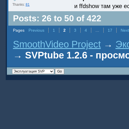
Thanks:
81
и ffdshow там уже е
Posts: 26 to 50 of 422
Pages
Previous
1
2
3
4
…
17
Next
SmoothVideo Project
→
Эк
→
SVPtube 1.2.6 - прос