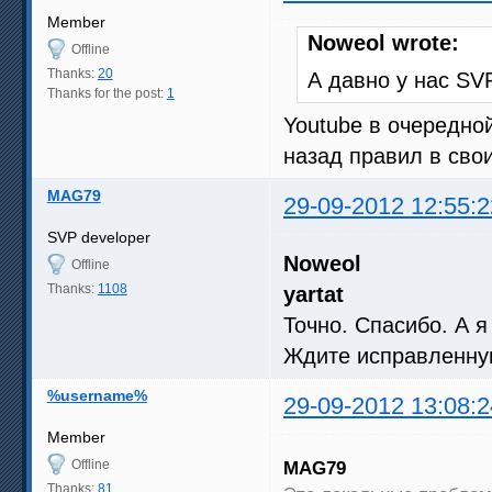
Member
Noweol wrote:
Offline
Thanks:
20
А давно у нас SV
Thanks for the post:
1
Youtube в очередн
назад правил в свои
MAG79
29-09-2012 12:55:2
SVP developer
Noweol
Offline
Thanks:
1108
yartat
Точно. Спасибо. А 
Ждите исправленну
%username%
29-09-2012 13:08:2
Member
Offline
MAG79
Thanks:
81