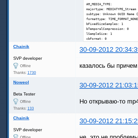
AM_MEDIA_TYPE: 

majortype: MEDIATYPE_Stream 
subtype: Unknown GUID Name {
formattype: TIME_FORMAT_NONE
bFixedSizeSamples: 1

bTemporalCompression: 0

lSampleSize: 1

cbFormat: 0
Chainik
30-09-2012 20:34:3
SVP developer
казалось бы приче
Offline
Thanks:
1730
Noweol
30-09-2012 21:03:1
Beta Tester
Но открываю-то mp4 
Offline
Thanks:
133
Chainik
30-09-2012 21:15:2
SVP developer
не, это не проблем
Offline