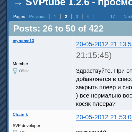
→
SVPtube 1.2.6 - прос
Pages
Previous
1
2
3
4
…
17
Next
Posts: 26 to 50 of 422
myname13
20-05-2012 21:13:5
21:15:45)
Member
Здраствуйте. При от
Offline
добавляется в спис
закрыть плеер и сно
) все нормально во
косяк плеера?
Chainik
20-05-2012 21:53:0
SVP developer