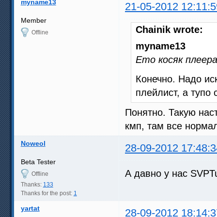
myname13
21-05-2012 12:11:5
Member
Chainik wrote:
Offline
myname13
Ето косяк плеер
Конечно. Надо ис
плейлист, а тупо 
Понятно. Такую нас
кмп, там все норма
Noweol
28-09-2012 17:48:3
Beta Tester
А давно у нас SVPT
Offline
Thanks:
133
Thanks for the post:
1
yartat
28-09-2012 18:14:3