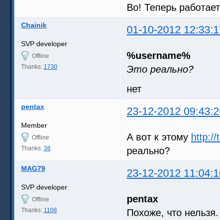
Во! Теперь работает
Chainik
01-10-2012 12:33:1
SVP developer
%username%
Offline
Thanks:
1730
Это реально?
нет
pentax
23-12-2012 09:43:2
Member
А вот к этому
http:/
Offline
Thanks:
38
реально?
MAG79
23-12-2012 11:04:1
SVP developer
pentax
Offline
Thanks:
1108
Похоже, что нельзя.