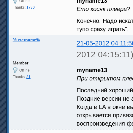
myname13
Offline
Thanks:
1730
Ето косяк плеера?
Конечно. Надо искат
тупо сразу играть".
%username%
21-05-2012 04:11:5
2012 04:15:11
Member
myname13
Offline
Thanks:
81
При открытом плеере
Последний хороший L
Поздние версии не 
Когда в LA в окне 
открывается привя
воспроизведения фа