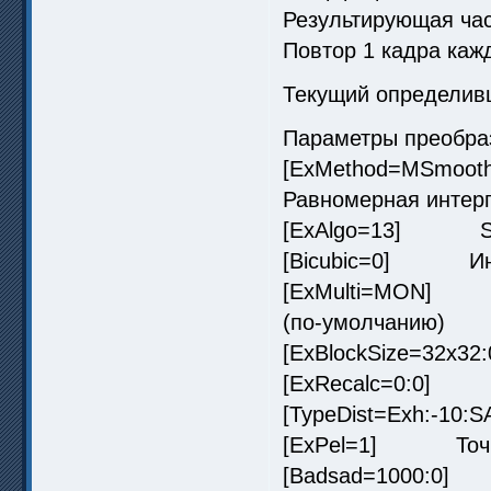
Результирующая час
Повтор 1 кадра кажд
Текущий определив
Параметры преобра
[ExMethod=MSmooth
Равномерная интер
[ExAlgo=13] SVP-
[Bicubic=0] Инте
[ExMulti=MON] Из
(по-умолчанию)
[ExBlockSize=32x32
[ExRecalc=0:0] У
[TypeDist=Exh:-10
[ExPel=1] Точнос
[Badsad=1000:0] 