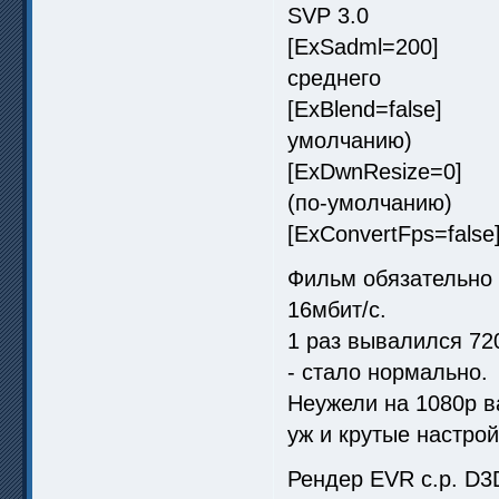
SVP 3.0
[ExSadml=200] П
среднего
[ExBlend=false] П
умолчанию)
[ExDwnResize=0] 
(по-умолчанию)
[ExConvertFps=fal
Фильм обязательно 1
16мбит/с.
1 раз вывалился 72
- стало нормально.
Неужели на 1080p в
уж и крутые настройк
Рендер EVR c.p. D3D