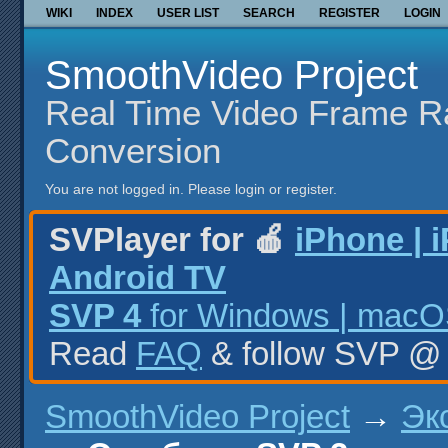
WIKI
INDEX
USER LIST
SEARCH
REGISTER
LOGIN
SmoothVideo Project
Real Time Video Frame R
Conversion
You are not logged in.
Please login or register.
SVPlayer for 🍎
iPhone | 
Android TV
SVP 4
for Windows | macOS
Read
FAQ
& follow SVP 
SmoothVideo Project
→
Эк