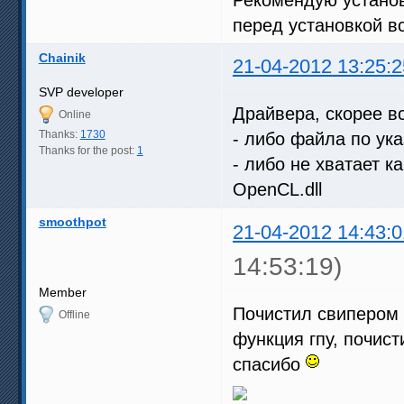
перед установкой вс
Chainik
21-04-2012 13:25:2
SVP developer
Драйвера, скорее вс
Online
Thanks:
1730
- либо файла по ука
Thanks for the post:
1
- либо не хватает к
OpenCL.dll
smoothpot
21-04-2012 14:43:0
14:53:19)
Member
Почистил свипером 
Offline
функция гпу, почист
спасибо