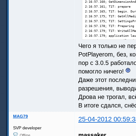
2:16:57.160; GetDimensionAnd
2:16:57.161; T1T: prepare

2:16:57.165; T1T: begin. Dur
2:16:57.175; T1T: GetAllMedi
2:16:57.175; T1T: SettingsPr
2:16:57.178; T1T: Preparing 
2:16:57.179; T1T: WriteAllMe
2:16:57.179; application lau
command: C:\Program Files (x
Чего я только не пе
parameters: main "C:\Users\m
write to log: True. Duration
PotPlayerom, без, к
2:16:57.696; T1T: SVPMgr mai
2:16:57.716; T1T: Playback

пор с 3.0.5 работал
23.976 * (5 : 2) = 59.94 fps

2:16:57.716; SetPriorityPlay
помогло ничего!
2:16:58.115; Error: Error pr
Даже этот последни
Import: couldn't open "C:\Us
(ffdshow_filter_avisynth_scr
разрешения, выводит
. Duration: 4210 ms

2:17:02.325; RefreshSVP begi
Дрова не трогал, вс
2:17:02.326; RefreshSVP end:
В итоге сдался, снёс
MAG79
25-04-2012 00:59:3
SVP developer
massaker
Offline