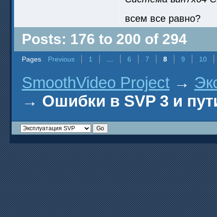
всем все равно?
Posts: 176 to 200 of 294
Pages
Previous
1
…
6
7
8
9
10
SmoothVideo Project
→
Эк
→
Ошибки в SVP 3 и пут