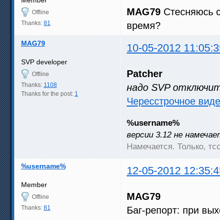
Member
MAG79
Стесняюсь с
Offline
Thanks:
81
время?
MAG79
10-05-2012 11:05:3
SVP developer
Patcher
Offline
Thanks:
1108
надо SVP отключи
Thanks for the post:
1
Чересстрочное виде
%username%
версии 3.12 не намеча
Намечается. Только, тс
%username%
12-05-2012 12:35:4
Member
MAG79
Offline
Thanks:
81
Баг-репорт: при вых