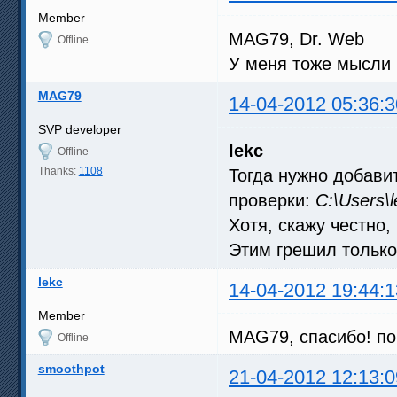
Member
MAG79, Dr. Web
Offline
У меня тоже мысли б
MAG79
14-04-2012 05:36:3
SVP developer
lekc
Offline
Thanks:
1108
Тогда нужно добави
проверки:
C:\Users\
Хотя, скажу честно
Этим грешил только
lekc
14-04-2012 19:44:1
Member
MAG79, спасибо! по
Offline
smoothpot
21-04-2012 12:13:0