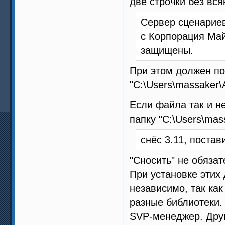
две строчки без вся
Сервер сценариев
c Корпорация Майк
защищены.
При этом должен п
"C:\Users\massaker\
Если файла так и н
папку "C:\Users\mas
снёс 3.11, постав
"Сносить" не обязат
При установке этих 
независимо, так ка
разные библиотеки.
SVP-менеджер. Друг