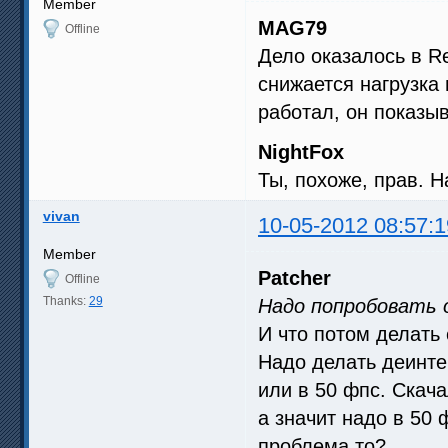
Member
MAG79
Offline
Дело оказалось в Re
снижается нагрузка 
работал, он показы
NightFox
Ты, похоже, прав. 
vivan
10-05-2012 08:57:1
Member
Patcher
Offline
Thanks:
29
Надо попробовать 
И что потом делать
Надо делать деинте
или в 50 фпс. Скач
а значит надо в 50 
проблема то?