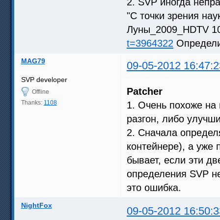
2. SVP иногда непр
"С точки зрения нау
Луны_2009_HDTV 108
t=3964322
Определи
MAG79
09-05-2012 16:47:2
SVP developer
Patcher
Offline
Thanks:
1108
1. Очень похоже на 
разгон, либо улучш
2. Сначала определя
контейнере), а уже 
бывает, если эти дв
определения SVP не
это ошибка.
NightFox
09-05-2012 16:50:3