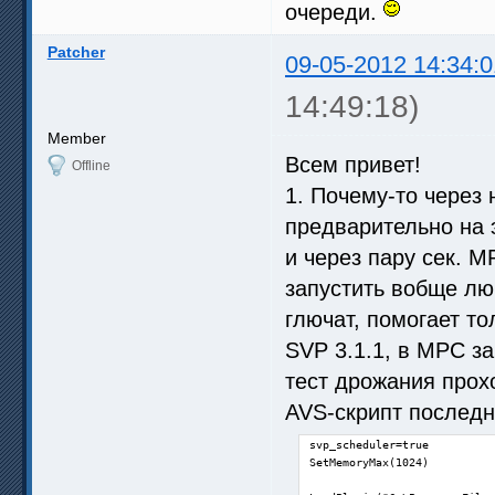
очереди.
Patcher
09-05-2012 14:34:0
14:49:18)
Member
Всем привет!
Offline
1. Почему-то через
предварительно на 
и через пару сек. 
запустить вобще л
глючат, помогает то
SVP 3.1.1, в MPC з
тест дрожания прох
AVS-скрипт последн
svp_scheduler=true

SetMemoryMax(1024)
