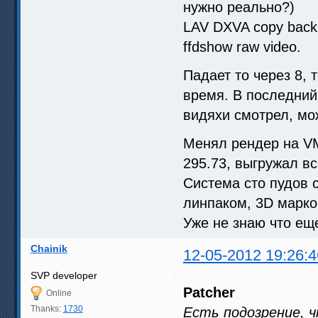
нужно реально?)
LAV DXVA copy back
ffdshow raw video.
Падает то через 8, т
время. В последний 
видяхи смотрел, мо
Менял рендер на VM
295.73, выгружал в
Система сто пудов 
линпаком, 3D марко
Уже не знаю что ещ
Chainik
12-05-2012 19:26:4
SVP developer
Patcher
Online
Thanks:
1730
Есть подозрение, 