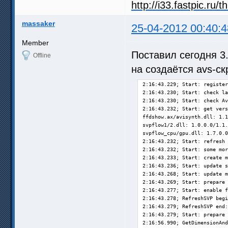
massaker
25-04-2012 00:40:4
Member
Поставил сегодня 3.
Offline
на создаётся avs-ск
2:16:43.229; Start: register
2:16:43.230; Start: check la
2:16:43.230; Start: check Av
2:16:43.232; Start: get vers
ffdshow.ax/avisynth.dll: 1.1
svpflow1/2.dll: 1.0.0.0/1.1.
svpflow_cpu/gpu.dll: 1.7.0.0
2:16:43.232; Start: refresh 
2:16:43.232; Start: some mor
2:16:43.233; Start: create m
2:16:43.236; Start: update s
2:16:43.268; Start: update m
2:16:43.269; Start: prepare 
2:16:43.277; Start: enable f
2:16:43.278; RefreshSVP begi
2:16:43.279; RefreshSVP end:
2:16:43.279; Start: prepare 
2:16:56.990; GetDimensionAnd