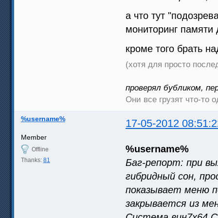
а что тут "подозрев
мониторинг памяти 
кроме того брать над
(хотя для просто после
проверял бубликом, пе
Они все грузят что-то о
%username%
17-05-2012 08:51:2
Member
%username%
Offline
Thanks:
81
Баг-репорт: при вы
гибридный сон, пр
показывает меню по
закрывается из ме
Система вин7х64 