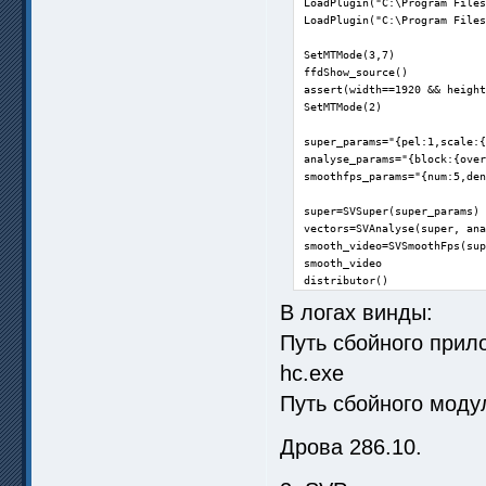
LoadPlugin("C:\Program Files
LoadPlugin("C:\Program Files
SetMTMode(3,7)

ffdShow_source()

assert(width==1920 && height
SetMTMode(2)

super_params="{pel:1,scale:{
analyse_params="{block:{over
smoothfps_params="{num:5,den
super=SVSuper(super_params)

vectors=SVAnalyse(super, ana
smooth_video=SVSmoothFps(sup
smooth_video

distributor()
В логах винды:
Путь сбойного прил
hc.exe
Путь сбойного модул
Дрова 286.10.