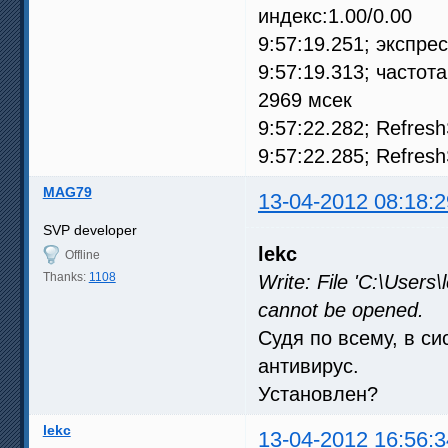
индекс:1.00/0.00
9:57:19.251; экспре
9:57:19.313; частот
2969 мсек
9:57:22.282; Refres
9:57:22.285; Refres
MAG79
13-04-2012 08:18:2
SVP developer
lekc
Offline
Thanks:
1108
Write: File 'C:\User
cannot be opened.
Судя по всему, в с
антивирус.
Установлен?
lekc
13-04-2012 16:56:3