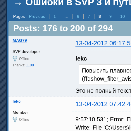
→
Ошибки в SVP 3 и пут
Pages
Previous
1
…
6
7
8
9
10
Posts: 176 to 200 of 294
MAG79
13-04-2012 06:17:5
SVP developer
lekc
Offline
Thanks:
1108
Повысить плавнос
(ffdshow_filter_avis
Это не полный текс
lekc
13-04-2012 07:42:4
Member
9:57:10.531; Error:
Offline
Write: File 'C:\User