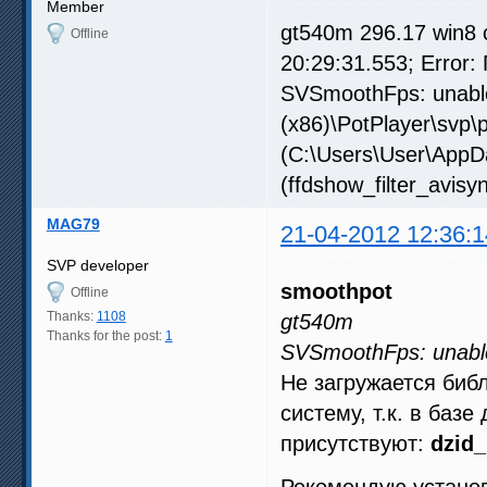
Member
gt540m 296.17 win8
Offline
20:29:31.553; Error
SVSmoothFps: unable 
(x86)\PotPlayer\svp\p
(C:\Users\User\AppD
(ffdshow_filter_avisyn
MAG79
21-04-2012 12:36:1
SVP developer
smoothpot
Offline
Thanks:
1108
gt540m
Thanks for the post:
1
SVSmoothFps: unable 
Не загружается биб
систему, т.к. в баз
присутствуют:
dzid_
Рекомендую установи