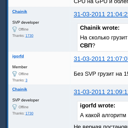
CPU на GPU и облег
Chainik
31-03-2011 21:04:2
SVP developer
Chainik wrote:
Offline
Thanks:
1730
На сколько грузи
СВП
?
igorfd
31-03-2011 21:07:0
Member
Без SVP грузит на 
Offline
Thanks:
3
Chainik
31-03-2011 21:09:1
SVP developer
igorfd wrote:
Offline
Thanks:
1730
А какой алгоритм
Не верная постанов