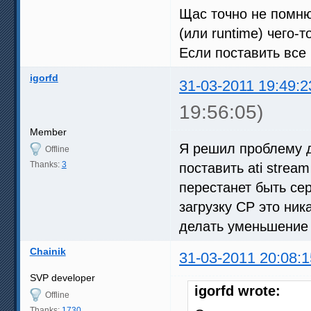
Щас точно не помню
(или runtime) чего-т
Если поставить все
igorfd
31-03-2011 19:49:2
19:56:05)
Member
Я решил проблему 
Offline
Thanks:
3
поставить ati strea
перестанет быть се
загрузку CP это ник
делать уменьшение 
Chainik
31-03-2011 20:08:1
SVP developer
igorfd wrote:
Offline
Thanks:
1730