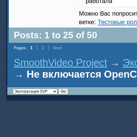
работала
Можно Вас попросит
ветке:
Тестовые рол
Posts: 1 to 25 of 50
Pages
1
2
Next
SmoothVideo Project
→
Эк
→
Не включается OpenC