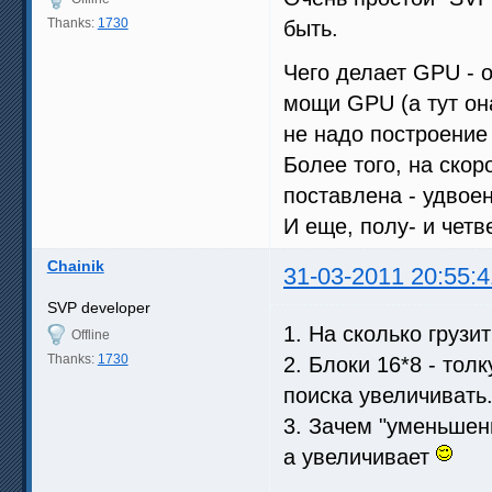
Thanks:
1730
быть.
Чего делает GPU - о
мощи GPU (а тут он
не надо построение
Более того, на скор
поставлена - удвоен
И еще, полу- и четв
Chainik
31-03-2011 20:55:4
SVP developer
1. На сколько груз
Offline
Thanks:
1730
2. Блоки 16*8 - тол
поиска увеличивать
3. Зачем "уменьшени
а увеличивает