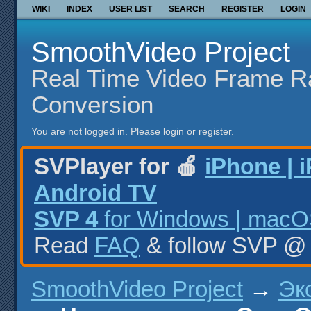
WIKI
INDEX
USER LIST
SEARCH
REGISTER
LOGIN
SmoothVideo Project
Real Time Video Frame R
Conversion
You are not logged in.
Please login or register.
SVPlayer for 🍎
iPhone | 
Android TV
SVP 4
for Windows | macOS
Read
FAQ
& follow SVP 
SmoothVideo Project
→
Эк