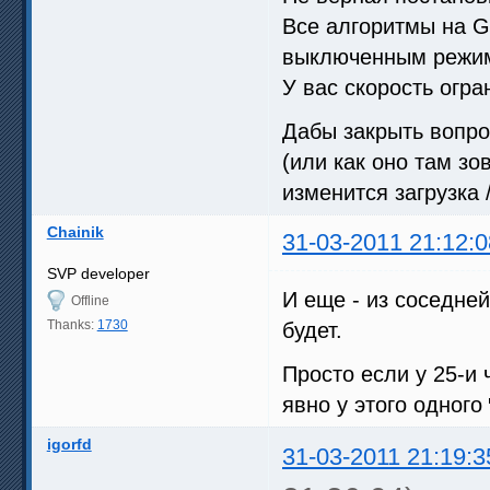
Все алгоритмы на G
выключенным режимо
У вас скорость огра
Дабы закрыть вопро
(или как оно там зо
изменится загрузка 
Chainik
31-03-2011 21:12:0
SVP developer
И еще - из соседне
Offline
Thanks:
1730
будет.
Просто если у 25-и 
явно у этого одного
igorfd
31-03-2011 21:19:3