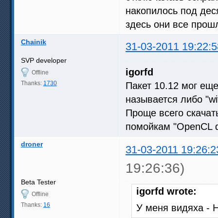
накопилось под деся
здесь они все прош
Chainik
31-03-2011 19:22:5
SVP developer
igorfd
Offline
Thanks:
1730
Пакет 10.12 мог ещ
называется либо "wi
Проще всего скачать
помойкам "OpenCL d
droner
31-03-2011 19:26:2
19:26:36)
Beta Tester
igorfd wrote:
Offline
Thanks:
16
У меня видяха - 