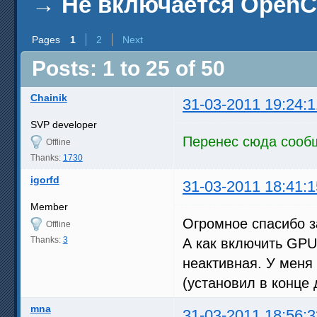
→
Не включается OpenC
Pages
1
2
Next
Posts: 1 to 25 of 50
Chainik
31-03-2011 19:24:1
SVP developer
Перенес сюда сообщ
Offline
Thanks:
1730
igorfd
31-03-2011 18:41:1
Member
Огромное спасибо з
Offline
Thanks:
3
А как включить GPU
неактивная. У меня 
(установил в конце 
mna
31-03-2011 18:56:3