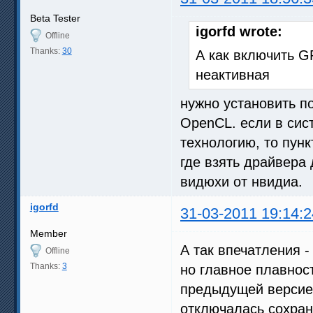
Beta Tester
igorfd wrote:
Offline
Thanks:
30
А как включить G
неактивная
нужно установить 
OpenCL. если в сис
технологию, то пунк
где взять драйвера 
видюхи от нвидиа.
igorfd
31-03-2011 19:14:2
Member
А так впечатления 
Offline
Thanks:
3
но главное плавно
предыдущей версией
отключалась сохран