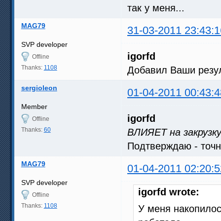
так у меня...
MAG79
31-03-2011 23:43:1
SVP developer
igorfd
Offline
Thanks:
1108
Добавил Ваши резул
sergioleon
01-04-2011 00:43:4
Member
igorfd
Offline
Thanks:
60
ВЛИЯЕТ на закрузк
Подтверждаю - точн
MAG79
01-04-2011 02:20:5
SVP developer
igorfd wrote:
Offline
Thanks:
1108
У меня накопилос