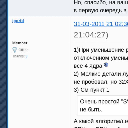
Но, спасибо, на ва
в первую очередь в
igorfd
31-03-2011 21:02:3
21:04:27)
Member
1)При уменьшение р
Offline
Thanks:
3
отключенном уменьш
все 4 ядра
2) Мелкие детали л
не пробовал, но 32X
3) См пункт 1
Очень простой "S
не быть.
А какой алгоритм/ш