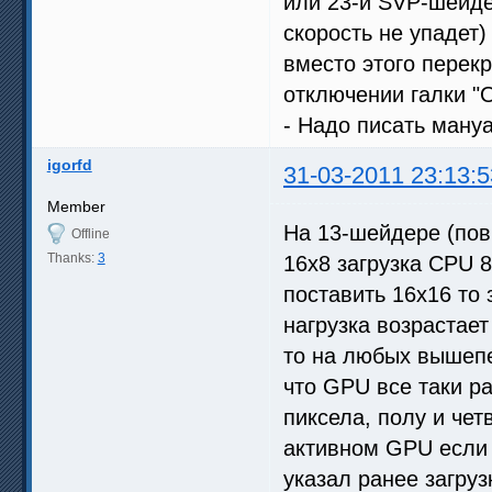
или 23-й SVP-шейде
скорость не упадет)
вместо этого перекр
отключении галки "
- Надо писать ману
igorfd
31-03-2011 23:13:5
Member
На 13-шейдере (пов
Offline
Thanks:
3
16x8 загрузка CPU 8
поставить 16x16 то 
нагрузка возрастает
то на любых вышепе
что GPU все таки ра
пиксела, полу и чет
активном GPU если 
указал ранее загру