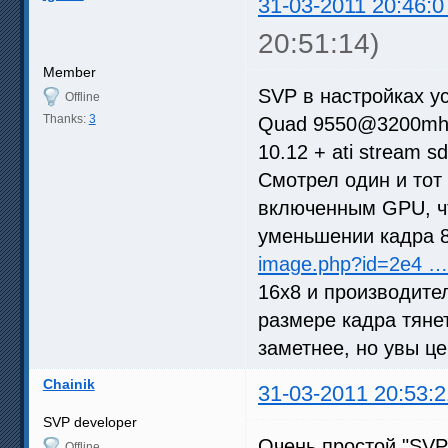
31-03-2011 20:46:0
20:51:14)
Member
SVP в настройках у
Offline
Thanks:
3
Quad 9550@3200mhz,
10.12 + ati stream 
Смотрел один и тот 
включенным GPU, чт
уменьшении кадра 8
image.php?id=2e4 …
16x8 и производите
размере кадра тянет
заметнее, но увы це
Chainik
31-03-2011 20:53:2
SVP developer
Очень простой "SVP
Offline