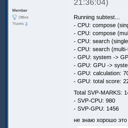
21:36:04)
Member
Running subtest...
Offline
Thanks:
3
- CPU: compose (sing
- CPU: compose (mult
- CPU: search (singl
- CPU: search (multi
- GPU: system -> GP
- GPU: GPU -> syste
- GPU: calculation: 7
- GPU: total score: 2
Total SVP-MARKS: 1
- SVP-CPU: 980
- SVP-GPU: 1456
не знаю хорошо это 