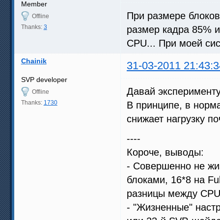
Member
При размере блоков
Offline
Thanks:
3
размер кадра 85% и
CPU... При моей си
Chainik
31-03-2011 21:43:3
SVP developer
Давай эксперименту
Offline
Thanks:
1730
В принципе, в норм
снижает нагрузку по
----
Короче, выводы:
- Совершенно не жи
блоками, 16*8 на Fu
разницы между CPU
- "Жизненные" наст