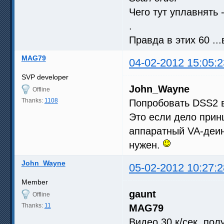
Чего тут уплавнять 
.
Правда в этих 60 .
MAG79
04-02-2012 15:05:2
SVP developer
John_Wayne
Offline
Thanks:
1108
Попробовать DSS2 в
Это если дело прин
аппаратный VA-деин
нужен.
John_Wayne
05-02-2012 10:27:2
Member
gaunt
Offline
Thanks:
11
MAG79
Видео 30 к/сек, пол