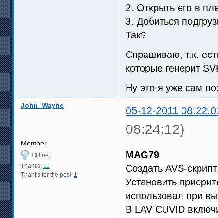
2. Открыть его в пл
3. Добиться подгруз
Так?
Спрашиваю, т.к. ест
которые генерит SVP
Ну это я уже сам п
John_Wayne
05-12-2011 08:22:0
08:24:12)
Member
MAG79
Offline
Thanks:
11
Создать AVS-скрипт
Thanks for the post:
1
Установить приорит
использовал при вы
В LAV CUVID включ