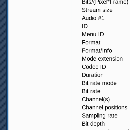
Bits/(Pixel*F
Stream size
Audio #1
ID : 435
Menu ID :
Format 
Format/Info 
Mode extensi
Codec ID
Duration 
Bit rate mod
Bit rate :
Channel(s) 
Channel positi
Sampling ra
Bit depth 