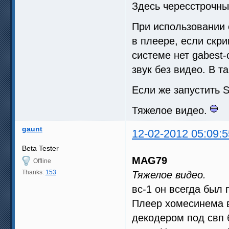
Здесь чересстрочный
При использовании 
в плеере, если скрип
системе нет gabest-с
звук без видео. В т
Если же запустить 
Тяжелое видео.
gaunt
12-02-2012 05:09:5
Beta Tester
MAG79
Offline
Thanks:
153
Тяжелое видео.
вс-1 он всегда был 
Плеер хомесинема в 
декодером под свп 