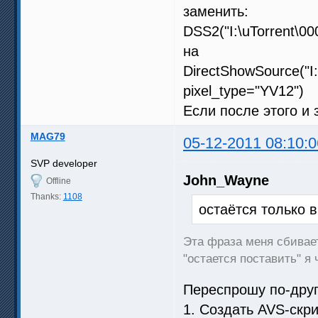
заменить:
DSS2("I:\uTorrent\00
на
DirectShowSource("I:
pixel_type="YV12")
Если после этого и 
MAG79
05-12-2011 08:10:0
SVP developer
John_Wayne
Offline
Thanks:
1108
остаётся только 
Эта фраза меня сбивае
"остается поставить" я
Переспрошу по-друг
1. Создать AVS-скри