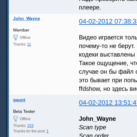
плеере.
John_Wayne
04-02-2012 07:38:3
Member
Видео играется толь
Offline
Thanks:
11
почему-то не берут.
кодеки выставлены 
Такое ощущение, что
случае он бы файл о
это бывает при поп
ffdshow, но здесь в
gaunt
04-02-2012 13:51:4
Beta Tester
John_Wayne
Offline
Thanks:
153
Scan type : 
Thanks for the post:
1
Scan order : T