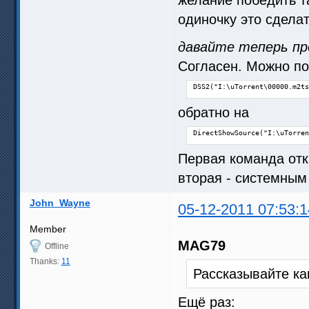
одиночку это сдела
давайте теперь пр
Согласен. Можно по
DSS2("I:\uTorrent\00000.m2ts
обратно на
DirectShowSource("I:\uTorren
Первая команда откр
вторая - системным
John_Wayne
05-12-2011 07:53:1
Member
MAG79
Offline
Thanks:
11
Рассказывайте ка
Ещё раз: