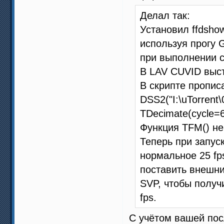
Делал так:
Установил ffdsho
используя прогу 
при выполнении с
В LAV CUVID выс
В скрипте пропис
DSS2("I:\uTorrent
TDecimate(cycle=
Функция TFM() не
Теперь при запус
нормальное 25 fp
поставить внешним
SVP, чтобы получ
fps.
С учётом вашей пос