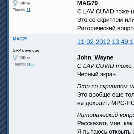
MAG79
Offline
Thanks:
11
С LAV CUVID тоже н
Это со скриптом или
Риторический вопро
MAG79
11-02-2012 13:49:1
SVP developer
John_Wayne
Offline
Thanks:
1108
С LAV CUVID тоже 
Черный экран.
Это со скриптом ил
Это вообще еще тол
не доходит. MPC-HC
Риторический вопро
Рассказать мне. как
Я пытаюсь открыть 