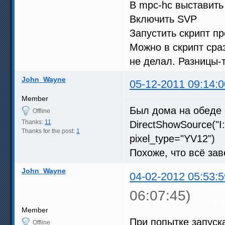
В mpc-hc выставить 
Включить SVP
Запустить скрипт п
Можно в скрипт сраз
не делал. Разницы-т
John_Wayne
05-12-2011 09:14:0
Member
Был дома на обеде 
Offline
Thanks:
11
DirectShowSource("I:
Thanks for the post:
1
pixel_type="YV12")
Похоже, что всё зав
John_Wayne
04-02-2012 05:53:5
06:07:45)
Member
При попытке запуск
Offline