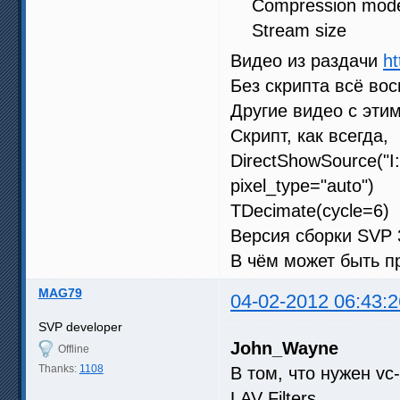
Compression
Stream size
Видео из раздачи
ht
Без скрипта всё во
Другие видео с эти
Скрипт, как всегда,
DirectShowSource("I:
pixel_type="auto")
TDecimate(cycle=6)
Версия сборки SVP 
В чём может быть п
MAG79
04-02-2012 06:43:2
SVP developer
John_Wayne
Offline
Thanks:
1108
В том, что нужен v
LAV Filters