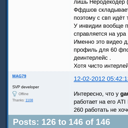
лишь Неродекодер (и
Ффдшов складывает 
поэтому с свп идёт т
У инвидии вообще п
справляется на ура 
Именно это видео д
профиль для 60 фпс
деинтерлейс .
Хотя чисто интерле
MAG79
12-02-2012 05:42:1
SVP developer
Интересно, что у
ga
Offline
Thanks:
1108
работает на его AT
260 работать не хо
Posts: 126 to 146 of 146