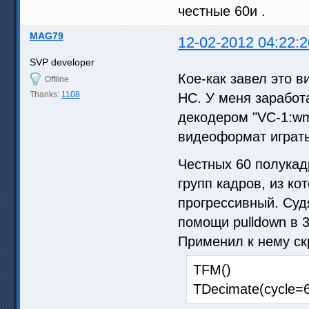
честные 60и .
MAG79
12-02-2012 04:22:2
SVP developer
Кое-как завел это 
Offline
Thanks:
1108
HC. У меня заработ
декодером "VC-1:wm
видеоформат играть
Честных 60 полукад
групп кадров, из ко
прогрессивный. Судя
помощи pulldown в 3
Применил к нему с
TFM()
TDecimate(cycle=