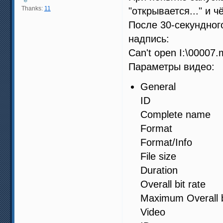
Thanks:
11
"открывается..." и ч
После 30-секундног
надпись:
Can't open I:\00007
Параметры видео:
General
ID : 0 
Complete nam
Format 
Format/Info 
File size 
Duration 
Overall bit r
Maximum Overall
Video