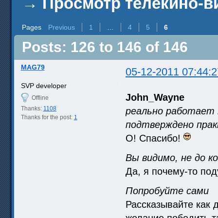
→
Просмотр телекино-в
Pages
Previous
1
…
4
5
6
Posts: 126 to 146 of 146
MAG79
05-12-2011 07:44:2
SVP developer
John_Wayne
Offline
Thanks:
1108
реально работает 
Thanks for the post:
1
подтверждено пра
О! Спасибо!
Вы видимо, не до кон
Да, я почему-то под
Попробуйте сами
Рассказывайте как д
желание победить т