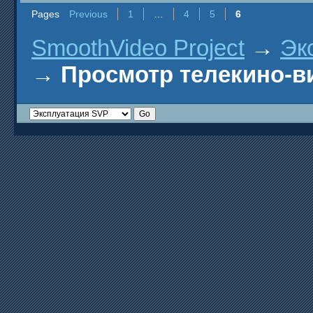
Pages
Previous
1
…
4
5
6
SmoothVideo Project
→
Эк
→
Просмотр телекино-в