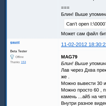
===
Блин! Выше упомин
Can't open I:\000
Может сам файл бит
gaunt
11-02-2012 18:30:2
Beta Tester
MAG79
Offline
Thanks:
153
Блин! Выше упомин
Лав через Дхва пре
же .
Можно вывести 30 и
Можно просто 60 , 
камень ...ай5 на чет
Внутри разное видео