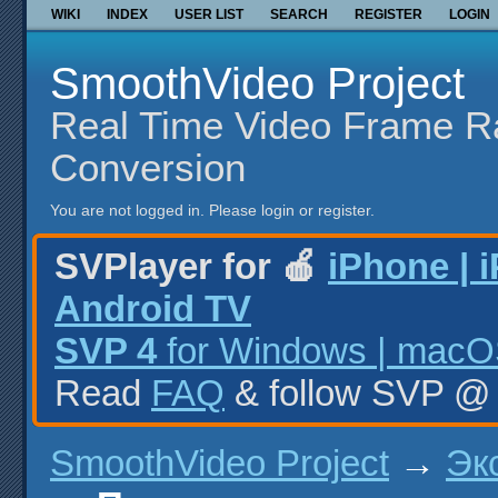
WIKI
INDEX
USER LIST
SEARCH
REGISTER
LOGIN
SmoothVideo Project
Real Time Video Frame R
Conversion
You are not logged in.
Please login or register.
SVPlayer for 🍎
iPhone | 
Android TV
SVP 4
for Windows | macOS
Read
FAQ
& follow SVP 
SmoothVideo Project
→
Эк