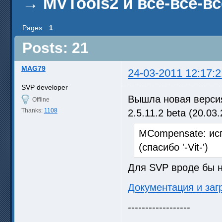
→
MVTools2 и все-все-вс
Pages
1
Posts: 21
MAG79
24-03-2011 12:17:2
SVP developer
Вышла новая верси
Offline
Thanks:
1108
2.5.11.2 beta (20.03.
MCompensate: ис
(спасибо '-Vit-')
Для SVP вроде бы н
Документация и заг
------------------