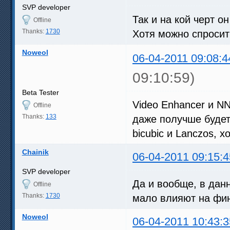
SVP developer
Так и на кой черт о
Offline
Thanks:
1730
Хотя можно спросит
Noweol
06-04-2011 09:08:4
09:10:59)
Beta Tester
Video Enhancer и N
Offline
Thanks:
133
даже получше будет.
bicubic и Lanczos, 
Chainik
06-04-2011 09:15:4
SVP developer
Да и вообще, в дан
Offline
Thanks:
1730
мало влияют на фин
Noweol
06-04-2011 10:43:3