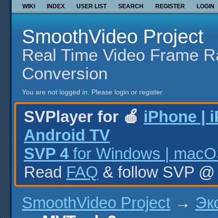
WIKI
INDEX
USER LIST
SEARCH
REGISTER
LOGIN
SmoothVideo Project
Real Time Video Frame R
Conversion
You are not logged in.
Please login or register.
SVPlayer for 🍎
iPhone | 
Android TV
SVP 4
for Windows | macOS
Read
FAQ
& follow SVP 
SmoothVideo Project
→
Эк