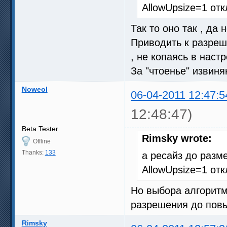
AllowUpsize=1 от
Так то оно так , да н
Приводить к разреш
, не копаясь в наст
За "чтоенье" извиняю
Noweol
06-04-2011 12:47:5
12:48:47)
Beta Tester
Rimsky wrote:
Offline
Thanks:
133
а ресайз до разм
AllowUpsize=1 от
Но выбора алгоритма
разрешения до пов
Rimsky