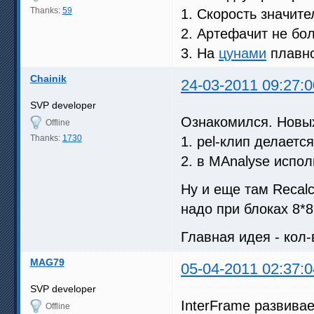
Thanks:
59
1. Скорость значите
2. Артефачит не бо
3. На
цунами
плавно
Chainik
24-03-2011 09:27:0
SVP developer
Ознакомился. Новых
Offline
Thanks:
1730
1. pel-клип делаетс
2. в MAnalyse испо
Ну и еще там Recalc
надо при блоках 8*8
Главная идея - кол
MAG79
05-04-2011 02:37:0
SVP developer
InterFrame развивае
Offline