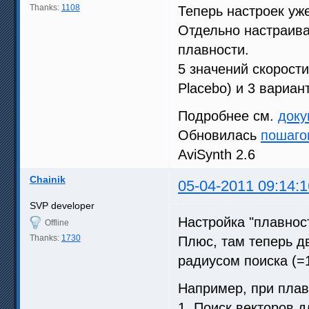
Thanks:
1108
Теперь настроек уж
Отдельно настраива
плавности.
5 значений скорости 
Placebo) и 3 вариант
Подробнее см.
доку
Обновилась
пошаго
AviSynth 2.6
Chainik
05-04-2011 09:14:1
SVP developer
Настройка "плавност
Offline
Thanks:
1730
Плюс, там теперь дв
радиусом поиска (=1
Например, при плав
1. Поиск векторов д