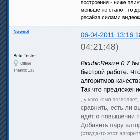
построения - ниже плин
меньше не стало : то д
ресайза силами видеок
Noweol
06-04-2011 13:16:1
04:21:48)
Beta Tester
BicubicResize 0,7
был
Offline
Thanks:
133
быстрой работе. Чт
алгоритмов качеств
Так что предложен
, у кого комп позволяет,
сравнить, есть ли в
идёт о повышении т
Добавить пару алгор
(откуда-то этот алгори