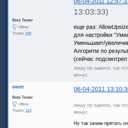
06-04-2011 12:57:3
13:03:33)
Beta Tester
еще раз: AllowUpsiz
Offline
Thanks:
299
для настройки "Уме
Уменьшает/увеличи
Алгоритм по резуль
(сейчас подсмотрел 
пишу по памяти, так чт
минус
gaunt
06-04-2011 13:10:3
Beta Tester
Offline
пишу по памяти, так чт
Thanks:
153
минус
Ну так зачем прятать оч