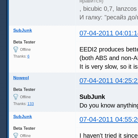
нравится)
, bicubic 0,7, lanzc
И галку: "реcайз до
SubJunk
07-04-2011 04:01:1
Beta Tester
EEDI2 produces bette
Offline
Thanks:
6
(both ABS and non-A
It is very slow, so it
Noweol
07-04-2011 04:25:2
Beta Tester
SubJunk
Offline
Thanks:
133
Do you know anything
SubJunk
07-04-2011 04:55:2
Beta Tester
I haven't tried it sinc
Offline