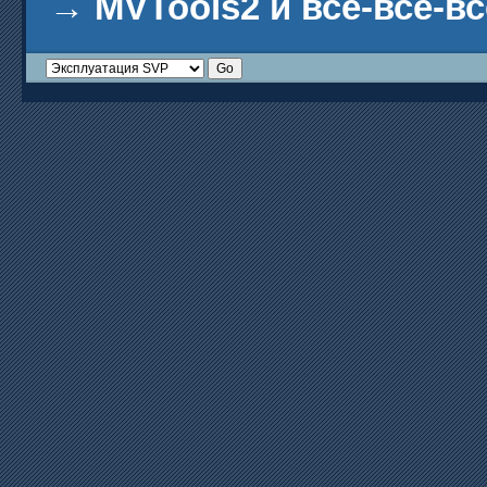
→
MVTools2 и все-все-вс