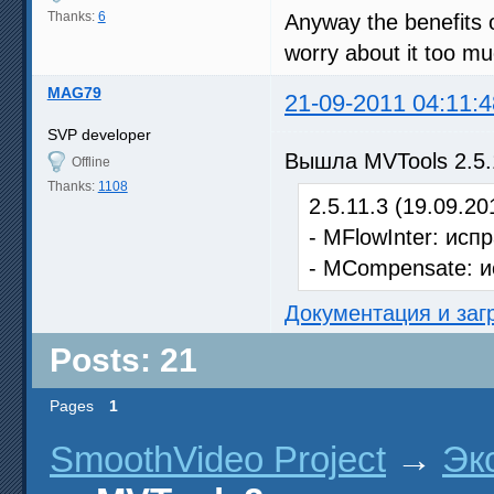
Thanks:
6
Anyway the benefits of
worry about it too m
MAG79
21-09-2011 04:11:4
SVP developer
Вышла MVTools 2.5.
Offline
Thanks:
1108
2.5.11.3 (19.09.201
- MFlowInter: испр
- MCompensate: и
Документация и заг
Posts: 21
Pages
1
SmoothVideo Project
→
Эк