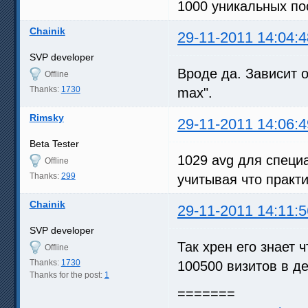
1000 уникальных по
Chainik
29-11-2011 14:04:4
SVP developer
Вроде да. Зависит 
Offline
Thanks:
1730
max".
Rimsky
29-11-2011 14:06:4
Beta Tester
1029 avg для специа
Offline
Thanks:
299
учитывая что практ
Chainik
29-11-2011 14:11:5
SVP developer
Так хрен его знает ч
Offline
Thanks:
1730
100500 визитов в д
Thanks for the post:
1
=======