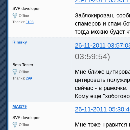
25-11-2011 05:35:1
SVP developer
Заблокирован, сооб
Offline
Thanks:
1108
спамеров и спам-бот
тогда можно будет 
Rimsky
26-11-2011 03:57:0
03:59:54)
Beta Tester
Мне ближе цитирова
Offline
Thanks:
299
цитировать полужирн
сейчас - в рамочке
Кому еще "хоботово
MAG79
26-11-2011 05:30:4
SVP developer
Мне тоже нравится 
Offline