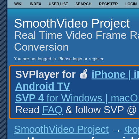
WIKI
INDEX
USER LIST
SEARCH
REGISTER
LOGIN
SmoothVideo Project
Real Time Video Frame R
Conversion
You are not logged in.
Please login or register.
SVPlayer for 🍎
iPhone | 
Android TV
SVP 4
for Windows | macOS
Read
FAQ
& follow SVP 
SmoothVideo Project
→
Фо