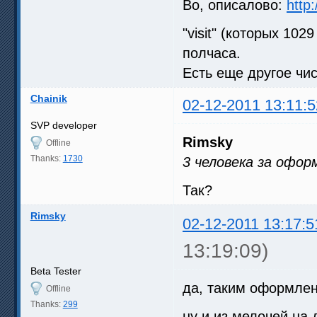
Во, описалово:
http
"visit" (которых 102
полчаса.
Есть еще другое чис
Chainik
02-12-2011 13:11:5
SVP developer
Rimsky
Offline
Thanks:
1730
3 человека за офор
Так?
Rimsky
02-12-2011 13:17:5
13:19:09)
Beta Tester
да, таким оформле
Offline
Thanks:
299
ну и из мелочей на 