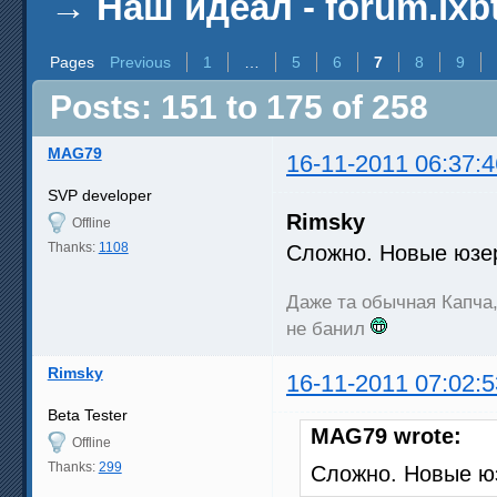
→
Наш идеал - forum.ixb
Pages
Previous
1
…
5
6
7
8
9
Posts: 151 to 175 of 258
MAG79
16-11-2011 06:37:4
SVP developer
Rimsky
Offline
Thanks:
1108
Сложно. Новые юзер
Даже та обычная Капча,
не банил
Rimsky
16-11-2011 07:02:5
Beta Tester
MAG79 wrote:
Offline
Thanks:
299
Сложно. Новые юз