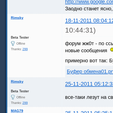
http://www.google.c
Заодно станет ясно
Rimsky
18-11-2011 08:04:1
10:44:31)
Beta Tester
форум жж0т - по сс
Offline
Thanks:
299
новые сообщения
примерно вот так: 
Буфер обмена01.p
Rimsky
25-11-2011 05:12:3
Beta Tester
все-таки лезут на с
Offline
Thanks:
299
MAG79