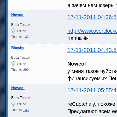
а зачем нам юзеры
Noweol
17-11-2011 04:36:5
Beta Tester
http://www.overclock
Offline
Thanks:
133
Капча ёк
Rimsky
17-11-2011 04:43:5
Beta Tester
Noweol
Offline
Thanks:
299
у меня такое чуйств
финансируемых Пент
Noweol
17-11-2011 05:55:4
Beta Tester
reCaptcha'у, похоже
Offline
Thanks:
133
Предлагают всем её 