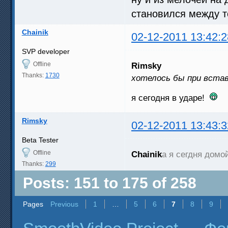
становился между те
Chainik
02-12-2011 13:42:2
SVP developer
Offline
Rimsky
Thanks:
1730
хотелось бы при вста
я сегодня в ударе!
Rimsky
02-12-2011 13:43:3
Beta Tester
Offline
Chainik
а я сегдня дом
Thanks:
299
Posts: 151 to 175 of 258
Pages
Previous
1
…
5
6
7
8
9