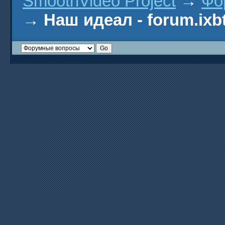
SmoothVideo Project
→
Фо
→
Наш идеал - forum.ixb