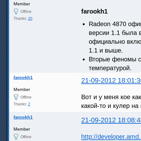
Member
farookh1
Offline
Thanks:
20
Radeon 4870 офи
версии 1.1 была в
официально вклю
1.1 и выше.
Вторые феномы с
температурой.
farookh1
21-09-2012 18:01:3
Member
Вот и у меня кое ка
Offline
Thanks:
2
какой-то и кулер на
farookh1
21-09-2012 18:08:4
Member
http://developer.am
Offline