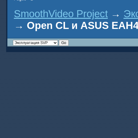
SmoothVideo Project
→
Эк
→
Open CL и ASUS EAH4