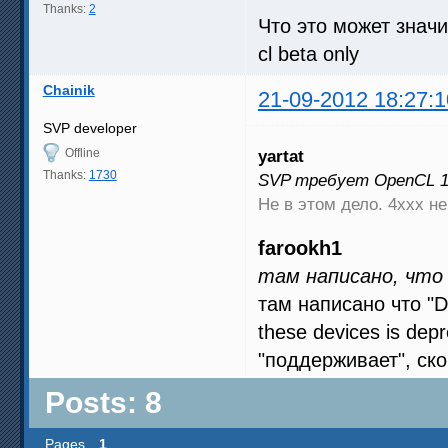
Thanks:
2
Что это может значи
cl beta only
Chainik
21-09-2012 18:27:1
SVP developer
Offline
yartat
Thanks:
1730
SVP требует OpenCL 1
Не в этом дело. 4ххх н
farookh1
там написано, что 4
там написано что "D
these devices is de
"поддерживает", ск
Posts: 8
Pages
1