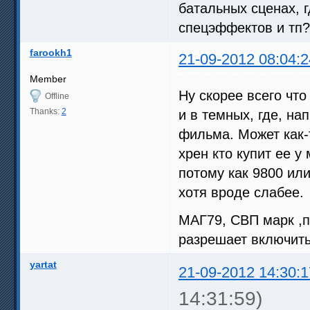
батальных сценах, 
спецэффектов и тп?
farookh1
21-09-2012 08:04:2
Member
Ну скорее всего что
Offline
Thanks:
2
и в темных, где, на
фильма. Может как-т
хрен кто купит ее у
потому как 9800 или
хотя вроде слабее.
МАГ79, СВП марк ,п
разрешает включить
yartat
21-09-2012 14:30:1
14:31:59)