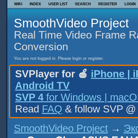
WIKI
INDEX
USER LIST
SEARCH
REGISTER
LOGIN
SmoothVideo Project
Real Time Video Frame R
Conversion
You are not logged in.
Please login or register.
SVPlayer for 🍎
iPhone | 
Android TV
SVP 4
for Windows | macOS
Read
FAQ
& follow SVP 
SmoothVideo Project
→
Эк