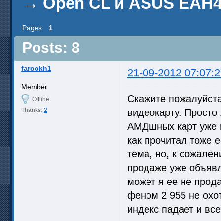
→
Open CL и ASUS EAH4
Pages
1
Posts: 8
farookh1
21-09-2012 07:07:2
Member
Скажите пожалуйста
Offline
Thanks:
2
видеокарту. Просто 
АМДшных карт уже п
как прочитал тоже е
тема, но, к сожален
продаже уже объявле
может я ее не прода
феном 2 955 не охо
индекс падает и все