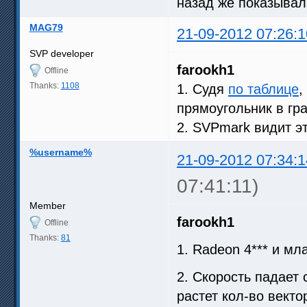
назад же показывал,
MAG79
21-09-2012 07:26:1
SVP developer
farookh1
Offline
Thanks:
1108
1. Судя
по таблице
,
прямоугольник в гр
2. SVPmark видит э
%username%
21-09-2012 07:34:1
07:41:11)
Member
farookh1
Offline
Thanks:
81
1. Radeon 4*** и м
2. Скорость падает 
растет кол-во векто