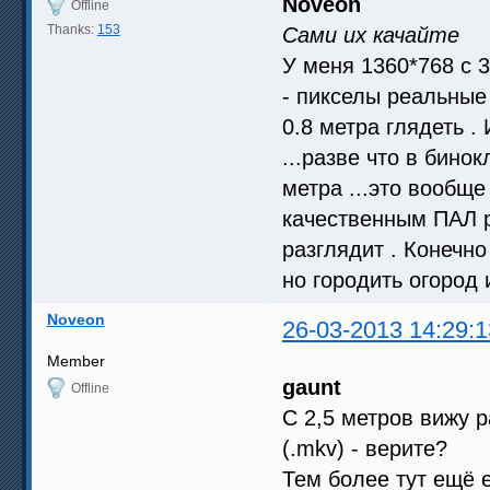
Noveon
Offline
Thanks:
153
Сами их качайте
У меня 1360*768 с 
- пикселы реальные
0.8 метра глядеть .
...разве что в бино
метра ...это вообще
качественным ПАЛ р
разглядит . Конечн
но городить огород 
Noveon
26-03-2013 14:29:1
Member
gaunt
Offline
С 2,5 метров вижу ра
(.mkv) - верите?
Тем более тут ещё е