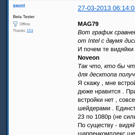
gaunt
27-03-2013 06:14:0
Beta Tester
MAG79
Offline
Thanks:
153
Вот график сравне
от Intel с двумя д
И почем те видяйки
Noveon
Так что, кто бы чт
для десктопа получ
Я скажу , мне встр
дюже нравится . Пр
встройки нет , совс
шейдерами . Единст
23 по 1080р (не сил
По существу - видя
шарпенкомплекс шей