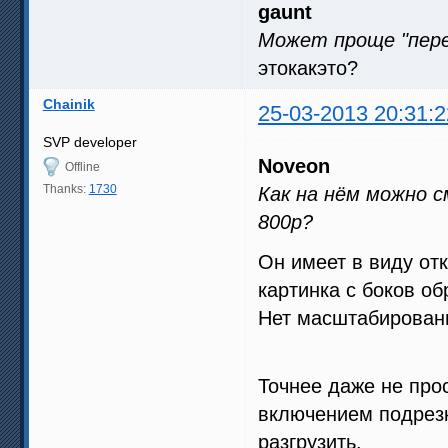
gaunt
Может проще "пере
этокакэто?
Chainik
25-03-2013 20:31:2
SVP developer
Noveon
Offline
Thanks:
1730
Как на нём можно с
800p?
Он имеет в виду от
картинка с боков об
Нет масштабировани
Точнее даже не про
включением подрезк
разгрузить.