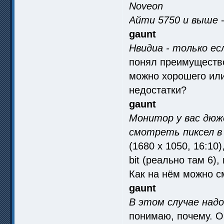
Noveon
Айти 5750 и выше
-
gaunt
Нвидиа - только ес
понял преимущество 
можно хорошего или
недостатки?
gaunt
Монитор у вас дюж
смотреть пиксел в
(1680 x 1050, 16:10)
bit (реально там 6)
Как на нём можно см
gaunt
В этом случае над
понимаю, почему. О