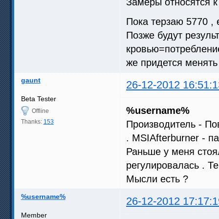
Замеры относятся к 
Пока терзаю 5770 , 
Позже будут резуль
кровью=потреблени
же придется менять 
gaunt
26-12-2012 16:51:1
Beta Tester
%username%
Offline
Thanks:
153
Производитель - По
. MSIAfterburner - па
Раньше у меня стоя
регулировалась . Те
Мысли есть ?
%username%
26-12-2012 17:17:1
Member