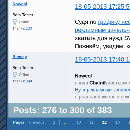
Noweol
18-05-2013 17:25:5
Beta Tester
Судя по
графику не
Offline
Thanks:
133
рекламным заявлени
хватать для нужд S
Поживём, увидим, к
Rimsky
18-05-2013 17:40:1
Beta Tester
Offline
Noweol
Thanks:
299
снова
Chainik
костыли 
Ну и рекламные заявле
с реальной жизнью нек
Posts: 276 to 300 of 383
Pages
Previous
1
…
10
11
12
13