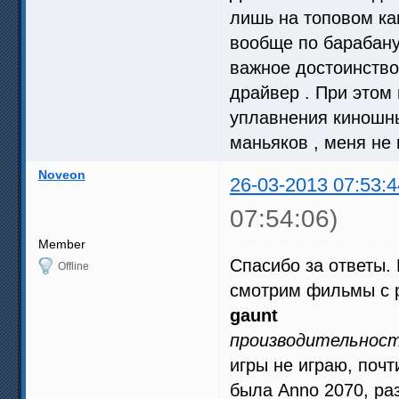
лишь на топовом кам
вообще по барабану
важное достоинство
драйвер . При этом
уплавнения киношны
маньяков , меня не 
Noveon
26-03-2013 07:53:4
07:54:06)
Member
Спасибо за ответы.
Offline
смотрим фильмы с р
gaunt
производительност
игры не играю, поч
была Anno 2070, раз