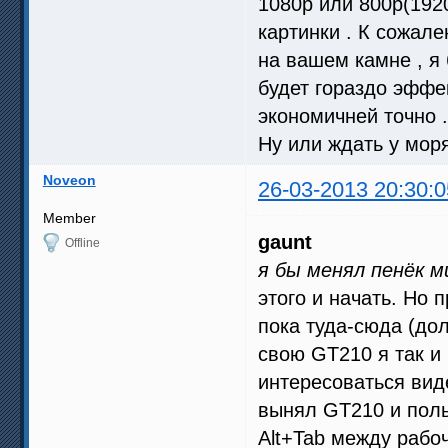
1080р или 800р(192
картинки . К сожал
на вашем камне , я
будет гораздо эффе
экономичней точно .
Ну или ждать у моря
Noveon
26-03-2013 20:30:0
Member
gaunt
Offline
я бы менял пенёк м
этого и начать. Но
пока туда-сюда (дол
свою GT210 я так и 
интересоваться виде
вынял GT210 и поль
Alt+Tab между рабо