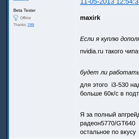
11-05-2013 12:54:3
Beta Tester
maxirk
Offline
Thanks:
299
Если я куплю допо
nvidia.ru такого чип
будет ли работать
для этого i3-530 н
больше 60к/с в под
Я за полный апгрейд
радеон5770/GT640
остальное по вкусу