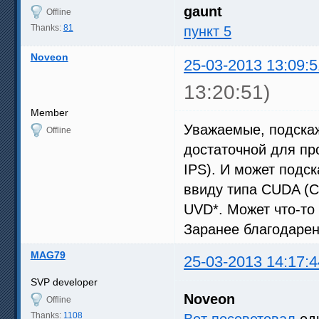
gaunt
Offline
Thanks:
81
пункт 5
Noveon
25-03-2013 13:09:5
13:20:51)
Member
Уважаемые, подскаж
Offline
достаточной для пр
IPS). И может подс
ввиду типа CUDA (C
UVD*. Может что-то 
Заранее благодарен
MAG79
25-03-2013 14:17:4
SVP developer
Noveon
Offline
Thanks:
1108
Вот посоветовал
одн