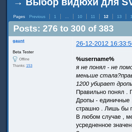
→
Выбор видюхи для SV
Pages
Previous
1
…
10
11
12
13
Posts: 276 to 300 of 383
gaunt
26-12-2012 16:33:5
Beta Tester
%username%
Offline
Thanks:
153
я не понял - не по
меньше стала?прав
1200 убирает дроп
Правильно понял . 
Дропы - единичные ,
страшно . Лишь бы 
В любом случае , ме
усредненное значен