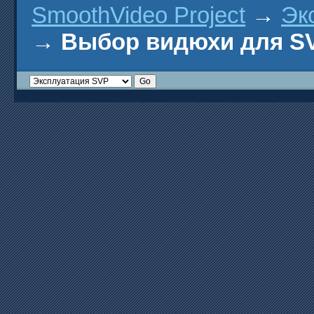
SmoothVideo Project
→
Эк
→
Выбор видюхи для SV