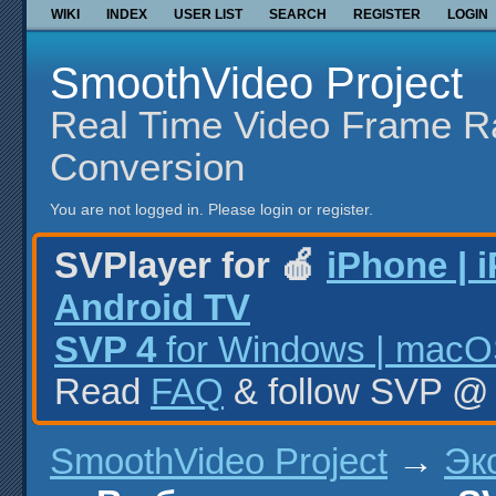
WIKI
INDEX
USER LIST
SEARCH
REGISTER
LOGIN
SmoothVideo Project
Real Time Video Frame R
Conversion
You are not logged in.
Please login or register.
SVPlayer for 🍎
iPhone | 
Android TV
SVP 4
for Windows | macOS
Read
FAQ
& follow SVP 
SmoothVideo Project
→
Эк