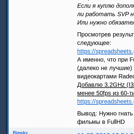
Если я куплю допо
ли работать SVP 
Или нужно обязате
Просмотрев результ
следующее:
https://spreadsheet
А именно, что при 
(далеко не лучшие) 
видеокартами Rade
Добавлю 3.2GHz (I3
менее 50fps из 60-т
https://spreadsheet
Вывод: Нужно гнать 
фильмы в FullHD
Rimsky