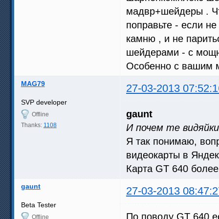
мадвр+шейдеры . Чт
поправьте - если не
камню , и не парить
шейдерами - с мощн
Особенно с вашим 
MAG79
27-03-2013 07:52:1
SVP developer
gaunt
Offline
Thanks:
1108
И почем те видяйки
Я так понимаю, воп
видеокарты в Янде
Карта GT 640 более
gaunt
27-03-2013 08:47:2
Beta Tester
По поводу GT 640 е
Offline