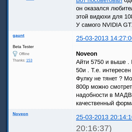
он оказался любите
этой видюхи для 10
У самого NVIDIA GT
gaunt
25-03-2013 14:27:0
Beta Tester
Noveon
Offline
Thanks:
153
Айти 5750 и выше .
50и . Т.е. интересе
Фулку не тянет ? Мо
800р можно смотреть
надобности в МАДВР
качественный форм
Noveon
25-03-2013 20:14:1
20:16:37)