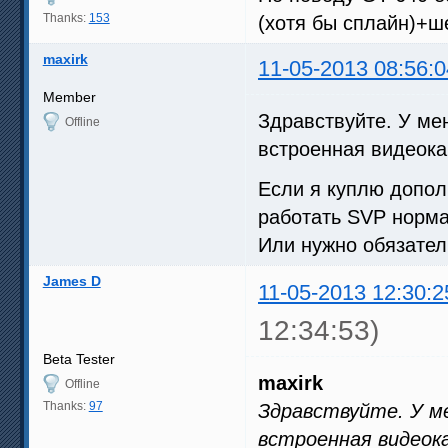
Thanks:
153
(хотя бы сплайн)+ше
maxirk
11-05-2013 08:56:0
Member
Здравствуйте. У м
Offline
встроенная видеокар
Если я куплю допол
работать SVP норм
Или нужно обязател
James D
11-05-2013 12:30:2
12:34:53)
Beta Tester
maxirk
Offline
Thanks:
97
Здравствуйте. У ме
встроенная видеока