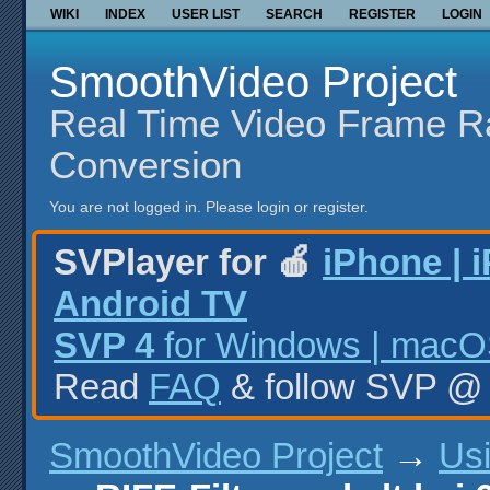
WIKI
INDEX
USER LIST
SEARCH
REGISTER
LOGIN
SmoothVideo Project
Real Time Video Frame R
Conversion
You are not logged in.
Please login or register.
SVPlayer for 🍎
iPhone | 
Android TV
SVP 4
for Windows | macOS
Read
FAQ
& follow SVP 
SmoothVideo Project
→
Us