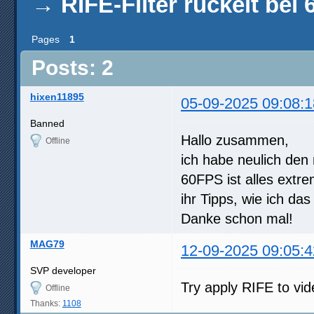
→
RIFE-Filter ruckelt bei
Pages
1
Posts: 2
hixen11895
05-09-2025 09:08:1
Banned
Hallo zusammen,
Offline
ich habe neulich den 
60FPS ist alles extr
ihr Tipps, wie ich da
Danke schon mal!
MAG79
12-09-2025 09:05:4
SVP developer
Try apply RIFE to vid
Offline
Thanks:
1108