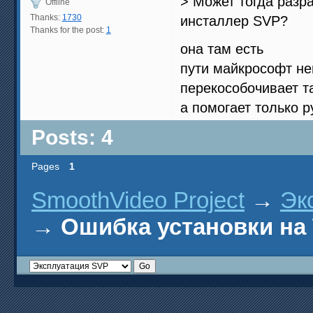
> Может тогда разра
Offline
Thanks:
1730
инсталлер SVP?
Thanks for the post:
1
она там есть
пути майкрософт не
перекособочивает та
а помогает только р
Posts: 4
Pages
1
SmoothVideo Project
→
Эк
→
Ошибка установки на