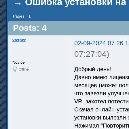
→
Ошибка установки на
Pages
1
Posts: 4
vasper
02-09-2024 07:26:1
07:27:04)
Novice
Добрый день!
Offline
Давно имею лицензи
месяцев (может пол
что завезли улучше
VR, захотел потести
Скачал онлайн-уста
установки вылезли 
Нажимал "Повторить