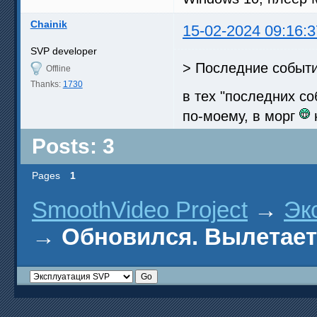
Chainik
15-02-2024 09:16:3
SVP developer
> Последние событи
Offline
Thanks:
1730
в тех "последних с
по-моему, в морг
н
Posts: 3
Pages
1
SmoothVideo Project
→
Эк
→
Обновился. Вылетает