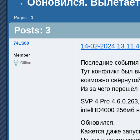
→
Обновился. Вылетает
Pages
1
Posts: 3
74LS00
14-02-2024 13:11:4
Member
Последние событи
Offline
Тут конфликт был в
возможно свёрнутой
Из за чего перешёл
SVP 4 Pro 4.6.0.263
intelHD4000 256мб н
Обновился.
Кажется даже запус
Но как я понял зави