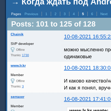
→
Когда ждать под Andr
Pages
Previous
1
2
3
4
5
6
Next
Posts: 101 to 125 of 128
Chainik
10-08-2021 16:55:2
SVP developer
можно мысленно пр
Offline
Thanks:
1730
одинаковые
www.lr.kr
10-08-2021 18:30:0
Member
И каково качество/
Offline
Thanks:
3
И как я понял, вруч
serraxer
16-08-2021 17:41:0
Member
www.lr.kr wrote: