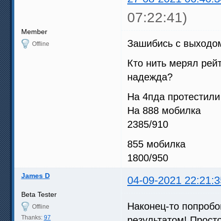
07:22:41)
Member
Зашибись с выходо
Offline
Кто нить мерял рейт
надежда?
На 4пда протестили
На 888 мобилка
2385/910
855 мобилка
1800/950
James D
04-09-2021 22:21:3
Beta Tester
Наконец-то попробо
Offline
Thanks:
97
результатом! Просто