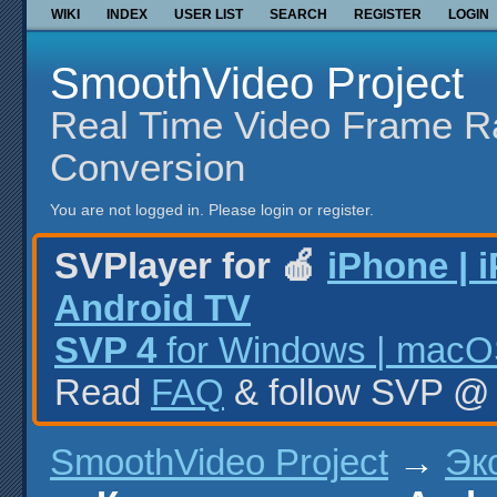
WIKI
INDEX
USER LIST
SEARCH
REGISTER
LOGIN
SmoothVideo Project
Real Time Video Frame R
Conversion
You are not logged in.
Please login or register.
SVPlayer for 🍎
iPhone | 
Android TV
SVP 4
for Windows | macOS
Read
FAQ
& follow SVP 
SmoothVideo Project
→
Эк