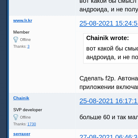
вот какой бы смысл
андроида, и не полу
www.lr.kr
25-08-2021 15:24:5
Member
Chainik wrote:
Offline
Thanks:
3
вот какой бы смы
андроида, и не по
Сделать f2p. Автона
приложении включаю
Chainik
25-08-2021 16:17:1
SVP developer
больше 60 и так мал
Offline
Thanks:
1730
serraxer
27-08-2021 06:46:3