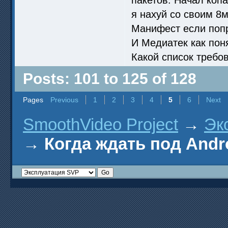
я нахуй со своим 8м
Манифест если попра
И Медиатек как пон
Какой список требо
Posts: 101 to 125 of 128
Pages
Previous
1
2
3
4
5
6
Next
SmoothVideo Project
→
Эк
→
Когда ждать под Andr