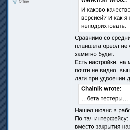
Offline
И каково качеств
версией? И как я
неподрихтовать.
Сравнимо со средни
планшета ореол не 
заметно будет.
Есть настройки, на
почти не видно, вы
лаги при удвоении д
Chainik wrote:
…бета тестеры…
Нашел нюанс в рабо
По тач интерфейсу: 
вместо закрытия на