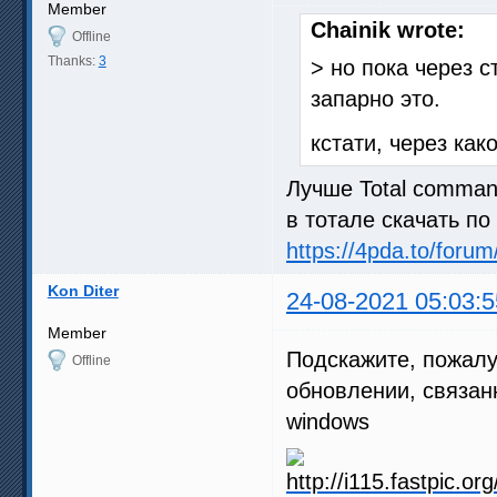
Member
Chainik wrote:
Offline
Thanks:
3
> но пока через 
запарно это.
кстати, через как
Лучше Total comman
в тотале скачать по
https://4pda.to/foru
Kon Diter
24-08-2021 05:03:5
Member
Подскажите, пожалу
Offline
обновлении, связан
windows