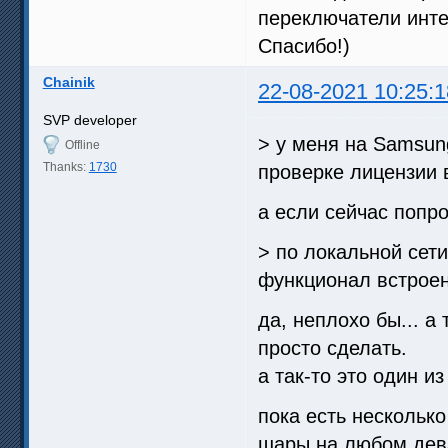
переключатели инте
Спасибо!)
Chainik
22-08-2021 10:25:1
SVP developer
> у меня на Samsun
Offline
Thanks:
1730
проверке лицензии 
а если сейчас попр
> по локальной сети
функционал встрое
да, неплохо бы... а
просто сделать.
а так-то это один и
пока есть несколько
шары на любом дев