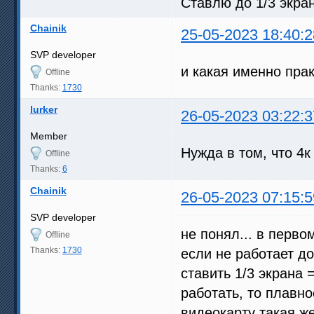
Ставлю до 1/3 экран
Chainik
25-05-2023 18:40:2
SVP developer
и какая именно прак
Offline
Thanks:
1730
lurker
26-05-2023 03:22:3
Member
Нужда в том, что 4к 
Offline
Thanks:
6
Chainik
26-05-2023 07:15:5
SVP developer
не понял... в перво
Offline
Thanks:
1730
если не работает до
ставить 1/3 экрана 
работать, то плавно
видеокарту такая же