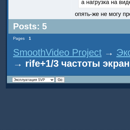
а нагрузка на вид
опять-же не могу про
Posts: 5
Pages
1
SmoothVideo Project
→
Эк
→
rife+1/3 частоты экра