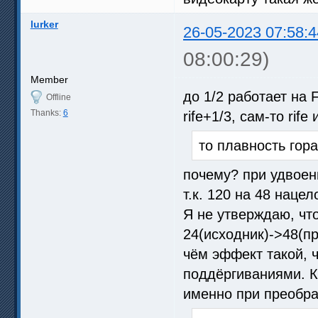
lurker
26-05-2023 07:58:4
08:00:29)
Member
до 1/2 работает на 
Offline
Thanks:
6
rife+1/3, сам-то rif
то плавность гор
почему? при удвоен
т.к. 120 на 48 нацел
Я не утверждаю, что
24(исходник)->48(п
чём эффект такой, ч
поддёргиваниями. К
именно при преобра