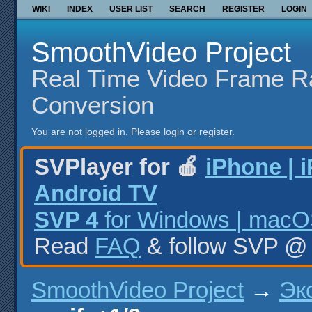
WIKI
INDEX
USER LIST
SEARCH
REGISTER
LOGIN
SmoothVideo Project
Real Time Video Frame R
Conversion
You are not logged in.
Please login or register.
SVPlayer for 🍎
iPhone | 
Android TV
SVP 4
for Windows | macOS
Read
FAQ
& follow SVP 
SmoothVideo Project
→
Эк