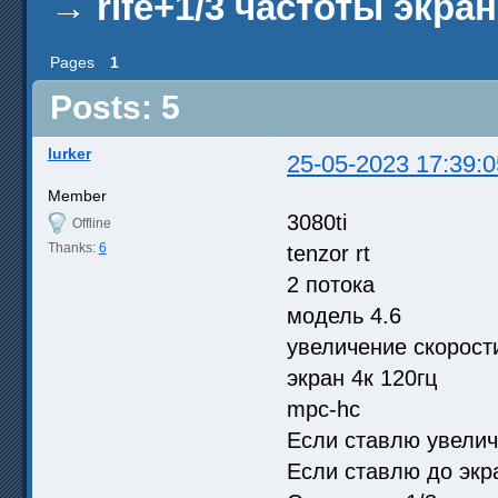
→
rife+1/3 частоты экра
Pages
1
Posts: 5
lurker
25-05-2023 17:39:0
Member
3080ti
Offline
Thanks:
6
tenzor rt
2 потока
модель 4.6
увеличение скорост
экран 4к 120гц
mpc-hc
Если ставлю увеличе
Если ставлю до экра