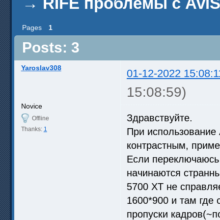
→
RIFE проблемы с AviS
Pages
1
Posts: 3
Yaroslav308
01-12-2022 15:08:1
15:08:59)
Novice
Здравствуйте.
Offline
Thanks:
1
При использование 
контрастным, приме
Если переключаюсь 
начинаются странн
5700 XT не справляе
1600*900 и там где 
пропуски кадров(~п