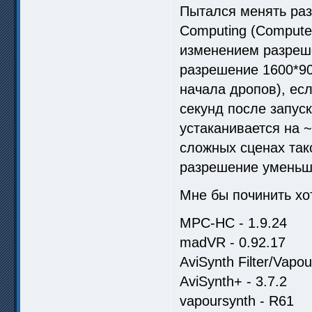
Пытался менять раз
Computing (Compute 
изменением разреше
разрешение 1600*90
начала дропов), ес
секунд после запуск
устаканивается на 
сложных сценах тако
разрешение уменьш
Мне бы починить хот
MPC-HC - 1.9.24
madVR - 0.92.17
AviSynth Filter/Vapour
AviSynth+ - 3.7.2
vapoursynth - R61