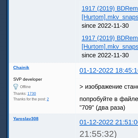
1917 (2019) BDRem
[Hurtom].mkv_snaps
since 2022-11-30
1917 (2019) BDRem
[Hurtom].mkv_snaps
since 2022-11-30
Chainik
01-12-2022 18:45:1
SVP developer
> изображение стан
Offline
Thanks:
1730
попробуйте в файле 
Thanks for the post:
2
"709" (два раза)
Yaroslav308
01-12-2022 21:51:0
21:55:32)