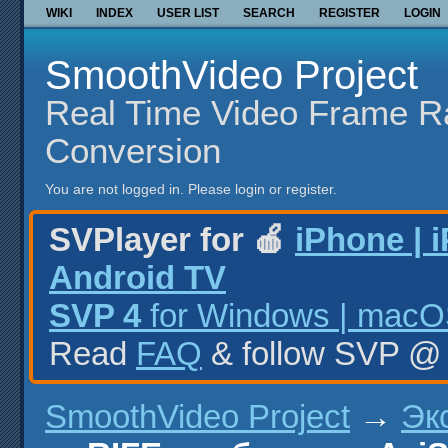
WIKI
INDEX
USER LIST
SEARCH
REGISTER
LOGIN
SmoothVideo Project
Real Time Video Frame R
Conversion
You are not logged in.
Please login or register.
SVPlayer for 🍎
iPhone | 
Android TV
SVP 4
for Windows | macOS
Read
FAQ
& follow SVP 
SmoothVideo Project
→
Эк