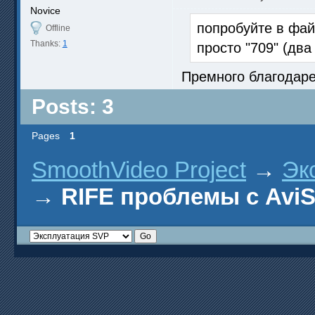
Novice
попробуйте в файл
Offline
Thanks:
1
просто "709" (два
Премного благодаре
Posts: 3
Pages
1
SmoothVideo Project
→
Эк
→
RIFE проблемы с AviS