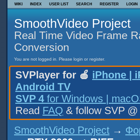
WIKI
INDEX
USER LIST
SEARCH
REGISTER
LOGIN
SmoothVideo Project
Real Time Video Frame R
Conversion
You are not logged in.
Please login or register.
SVPlayer for 🍎
iPhone | 
Android TV
SVP 4
for Windows | macOS
Read
FAQ
& follow SVP 
SmoothVideo Project
→
Фо