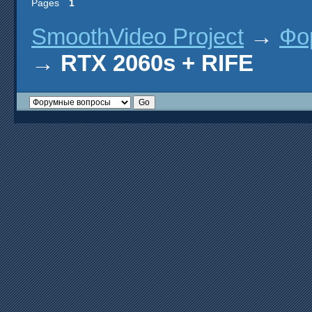
Pages
1
SmoothVideo Project
→
Фо
→
RTX 2060s + RIFE