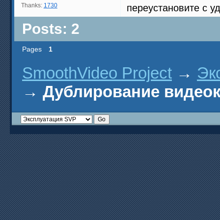
Thanks:
1730
переустановите с у
Posts: 2
Pages
1
SmoothVideo Project
→
Эк
→
Дублирование видеок