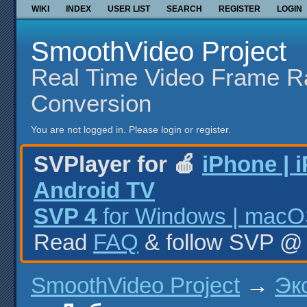
WIKI
INDEX
USER LIST
SEARCH
REGISTER
LOGIN
SmoothVideo Project
Real Time Video Frame R
Conversion
You are not logged in.
Please login or register.
SVPlayer for 🍎
iPhone | 
Android TV
SVP 4
for Windows | macOS
Read
FAQ
& follow SVP 
SmoothVideo Project
→
Эк