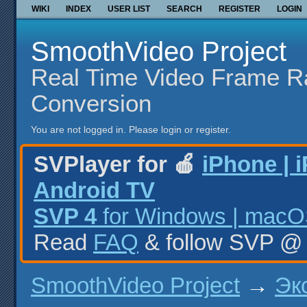
WIKI
INDEX
USER LIST
SEARCH
REGISTER
LOGIN
SmoothVideo Project
Real Time Video Frame R
Conversion
You are not logged in.
Please login or register.
SVPlayer for 🍎
iPhone | 
Android TV
SVP 4
for Windows | macOS
Read
FAQ
& follow SVP 
SmoothVideo Project
→
Эк