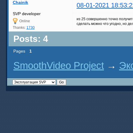
Chainik
08-01-2021 18:53:2
SVP developer
из 25 совершенно точно получитс
Online
сделать можно что угодно, но де
Thanks:
1730
Posts: 4
Pages
1
SmoothVideo Project
→
Эк