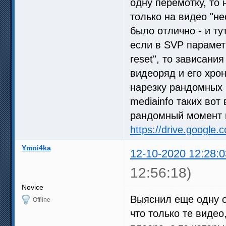
одну перемотку, то н
только на видео "н
было отлично - и ту
если в SVP параметр
reset", то зависани
видеоряд и его хро
нарезку рандомных
mediainfo таких вот
рандомный момент в
https://drive.google.
Ymni4ka
12-10-2020 12:28:0
12:56:18)
Novice
Выяснил еще одну ос
Offline
что только те видео