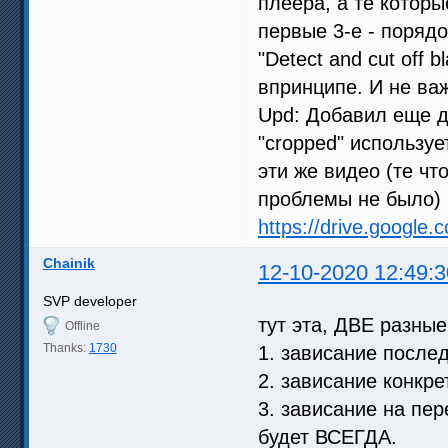
плеера, а те которы
первые 3-е - порядо
"Detect and cut off 
впринципе. И не ва
Upd: Добавил еще д
"cropped" используе
эти же видео (те чт
проблемы не было)
https://drive.google.
Chainik
12-10-2020 12:49:3
SVP developer
тут эта, ДВЕ разны
Offline
Thanks:
1730
1. зависание после
2. зависание конкре
3. зависание на пер
будет ВСЕГДА.