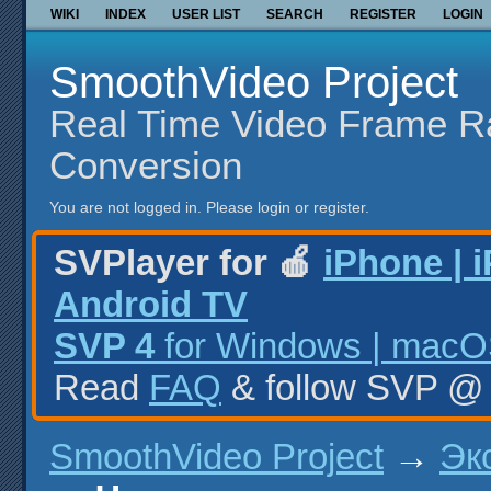
WIKI
INDEX
USER LIST
SEARCH
REGISTER
LOGIN
SmoothVideo Project
Real Time Video Frame R
Conversion
You are not logged in.
Please login or register.
SVPlayer for 🍎
iPhone | 
Android TV
SVP 4
for Windows | macOS
Read
FAQ
& follow SVP 
SmoothVideo Project
→
Эк