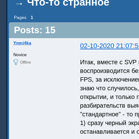
→
Что-то странное
Pages
1
Posts: 15
Ymni4ka
02-10-2020 21:07:5
Novice
Итак, вместе с SVP
Offline
воспроизводится бе
FPS, за исключением
знаю что случилось
открытии, и только 
разбирательств выя
"стандартное" - то 
1) сразу черный экр
останавливается и о