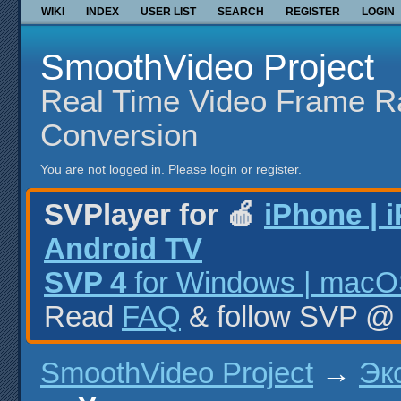
WIKI
INDEX
USER LIST
SEARCH
REGISTER
LOGIN
SmoothVideo Project
Real Time Video Frame R
Conversion
You are not logged in.
Please login or register.
SVPlayer for 🍎
iPhone | 
Android TV
SVP 4
for Windows | macOS
Read
FAQ
& follow SVP 
SmoothVideo Project
→
Эк