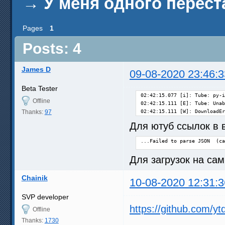
→
У меня одного перест
Pages
1
Posts: 4
James D
09-08-2020 23:46:3
Beta Tester
02:42:15.077 [i]: Tube: py-i
Offline
02:42:15.111 [E]: Tube: Unab
Thanks:
97
02:42:15.111 [W]: DownloadEr
Для ютуб ссылок в 
...Failed to parse JSON  (ca
Для загрузок на сам
Chainik
10-08-2020 12:31:3
SVP developer
https://github.com/yt
Offline
Thanks:
1730