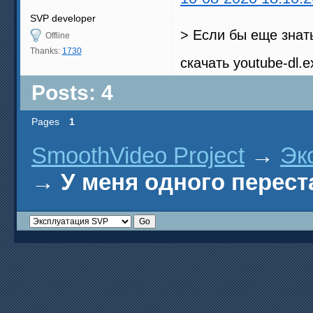
SVP developer
> Если бы еще знать
Offline
Thanks:
1730
скачать youtube-dl.
Posts: 4
Pages
1
SmoothVideo Project
→
Эк
→
У меня одного перест