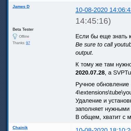
James D
10-08-2020 14:06:4
14:45:16)
Beta Tester
Если бы еще знать к
Offline
Thanks:
97
Be sure to call youtu
output.
К тому же там нужно
2020.07.28
, а SVPTu
Ручное обновление в
4\extensions\tube\y
Удаление и установ
заполняет нужными
В общем, хватит с м
Chainik
10-08-2020 18:10:2