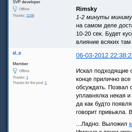
SVP developer
Rimsky
Offline
Thanks:
1108
1-2 минуты миниму
на самом деле дост
10-20 сек. Будет ку
влияние всяких там
al_p
06-03-2012 22:38:2
Member
Искал подходящие о
Offline
Thanks:
1
конце прилично все 
Thanks for the post:
1
обсуждать. Позвал 
уплавнялка некая и
да как будто появля
говорит привыкла. В
...Ладно. Выложил
Именно с точки зре