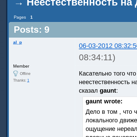
→
Неестественность на
Pages
1
Posts: 9
al_p
06-03-2012 08:32:5
08:34:11)
Member
Касательно того чт
Offline
Thanks:
1
неестественность н
сказал
gaunt
:
gaunt wrote:
Дело в том , что 
локального движе
ощущение нереаль