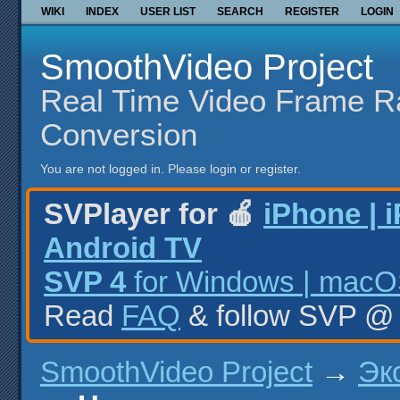
WIKI
INDEX
USER LIST
SEARCH
REGISTER
LOGIN
SmoothVideo Project
Real Time Video Frame R
Conversion
You are not logged in.
Please login or register.
SVPlayer for 🍎
iPhone | 
Android TV
SVP 4
for Windows | macOS
Read
FAQ
& follow SVP 
SmoothVideo Project
→
Эк