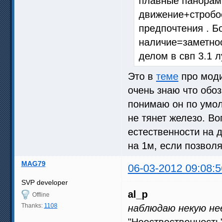
плавные панорам
движение+стробос
предпочтения . Б
наличие=заметнос
делом в свп 3.1 л
Это в
теме
про моди
очень знаю что обоз
понимаю он по умол
не тянет железо. Во
естественности на 
на 1м, если позвол
MAG79
06-03-2012 09:08:5
SVP developer
al_p
Offline
Thanks:
1108
наблюдаю некую не
"Неествественность"