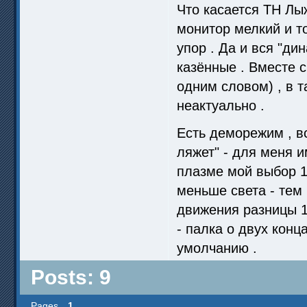
Что касается ТН Лыж
монитор мелкий и то
упор . Да и вся "ди
казённые . Вместе 
одним словом) , в 
неактуально .
Есть деморежим , в
ляжет" - для меня 
плазме мой выбор 1
меньше света - тем
движения разницы 1
- палка о двух конца
умолчанию .
Posts: 9
Pages
1