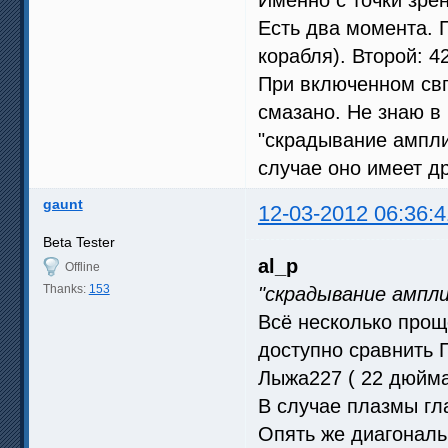
Есть два момента. 
корабля). Второй: 4
При включенном свп
смазано. Не знаю в 
"скрадывание ампли
случае оно имеет д
gaunt
12-03-2012 06:36:4
Beta Tester
al_p
Offline
Thanks:
153
"скрадывание ампл
Всё несколько прощ
доступно сравнить 
Лыжа227 ( 22 дюйм
В случае плазмы гла
Опять же диагональ 