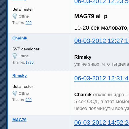
06-03-2012 12:23:5
Beta Tester
MAG79
al_p
Offline
Thanks:
299
10-20 сек маловато,
Chainik
06-03-2012 12:27:1
SVP developer
Offline
Rimsky
Thanks:
1730
уж не знаю, что ты дела
Rimsky
06-03-2012 12:31:4
Beta Tester
Offline
Chainik
отключи ядра -
Thanks:
299
5 сек ОСД, в этот моме
через полминуты все у
MAG79
06-03-2012 14:52:2