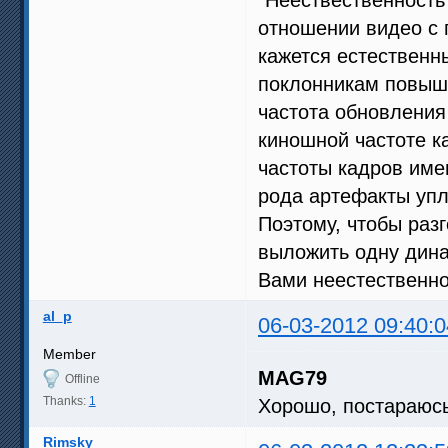
отношении видео с
кажется естественн
поклонникам повыше
частота обновления
киношной частоте к
частоты кадров име
рода артефакты упл
Поэтому, чтобы раз
выложить одну дина
Вами неестественно
al_p
06-03-2012 09:40:0
Member
MAG79
Offline
Thanks:
1
Хорошо, постараюсь
Rimsky