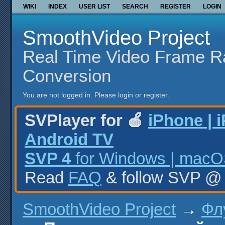
WIKI
INDEX
USER LIST
SEARCH
REGISTER
LOGIN
SmoothVideo Project
Real Time Video Frame R
Conversion
You are not logged in.
Please login or register.
SVPlayer for 🍎
iPhone | 
Android TV
SVP 4
for Windows | macOS
Read
FAQ
& follow SVP 
SmoothVideo Project
→
Фл