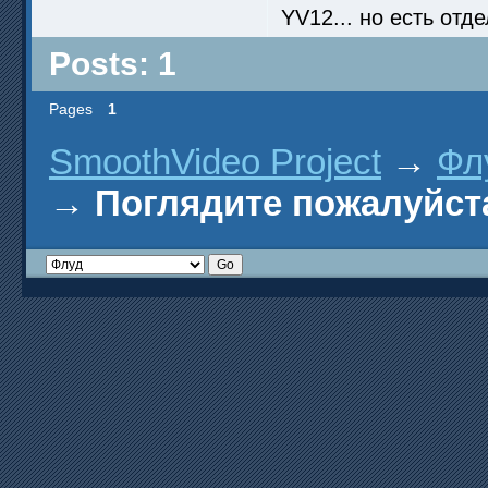
YV12... но есть отд
Posts: 1
Pages
1
SmoothVideo Project
→
Фл
→
Поглядите пожалуйст