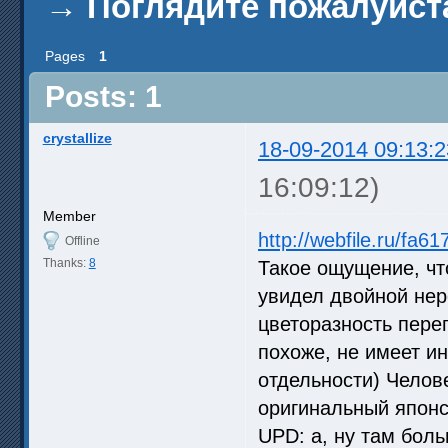
→
Поглядите пожалуйст
Pages
1
Posts: 1
crystallize
18-09-2014 09:13:2
16:09:12)
Member
http://webfile.ru/f
Offline
Thanks:
8
Такое ощущение, чт
увидел двойной нер
цветоразность переп
похоже, не имеет и
отдельности) Челове
оригинальный японск
UPD: а, ну там бол