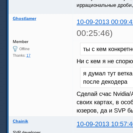
иррациональные дроби, 
Ghostlamer
10-09-2013 00:09:4
00:25:46)
Member
ты с кем конкрет
Offline
Thanks:
17
Ни с кем я не спорю
я думал тут ветка
после декодера
Сделай счас Nvidia
своих картах, в ос
юзеров, да и SVP б
Chainik
10-09-2013 10:57:4
SVP developer