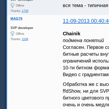
вся тема - типична
Offline
Thanks:
1730
MAG79
11-09-2013 00:40:4
SVP developer
Chainik
Offline
Thanks:
1108
подмена понятий
Согласен. Первое с
битные расчеты вну
ограничений исполь
10-ти битном форма
Видео с градиентам
Обработка же с выс
ffdShow, ни для SV
битного цветового п
очень и очень мед