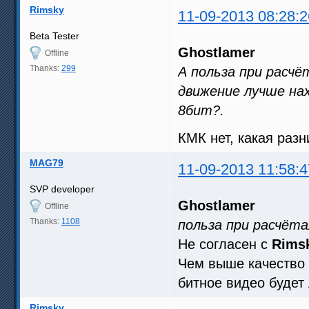
Rimsky
11-09-2013 08:28:2
Beta Tester
Ghostlamer
Offline
Thanks:
299
А польза при расч
движение лучше нах
8бит?.
КМК нет, какая разн
MAG79
11-09-2013 11:58:4
SVP developer
Ghostlamer
Offline
Thanks:
1108
польза при расчёт
Не согласен с
Rims
Чем выше качество 
битное видео будет
Rimsky