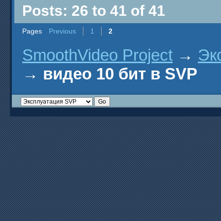
Posts: 26 to 41 of 41
Pages
Previous
1
2
SmoothVideo Project
→
Эк
→
видео 10 бит в SVP