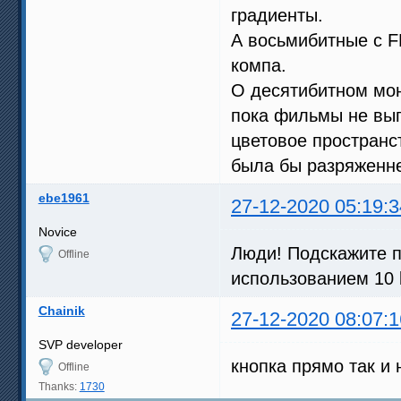
градиенты.
А восьмибитные с F
компа.
О десятибитном мон
пока фильмы не вып
цветовое пространс
была бы разряженне
ebe1961
27-12-2020 05:19:3
Novice
Люди! Подскажите п
Offline
использованием 10 b
Chainik
27-12-2020 08:07:1
SVP developer
кнопка прямо так и
Offline
Thanks:
1730