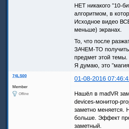
НЕТ никакого "10-би
алгоритмом, в котор
Исходное видео ВСЕ
меньше) экранах.
То, что после разж
ЗАЧЕМ-ТО получить 
предмет этой темы.
Я думаю, это "маги
74LS00
01-08-2016 07:46:4
Member
Нашёл в madVR зам
Offline
devices-монитор-pro
заметно меняется. Н
больше. Эффект про
заметный.