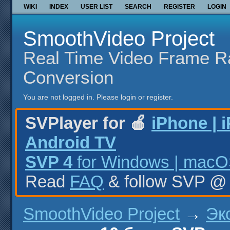
WIKI
INDEX
USER LIST
SEARCH
REGISTER
LOGIN
SmoothVideo Project
Real Time Video Frame R
Conversion
You are not logged in.
Please login or register.
SVPlayer for 🍎
iPhone | 
Android TV
SVP 4
for Windows | macOS
Read
FAQ
& follow SVP 
SmoothVideo Project
→
Эк