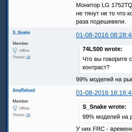
Монитор LG 1752TQ 
не тянут не то что к
раза подешевели.
S_Snake
01-08-2016 08:28:4
Member
74LS00 wrote:
Offline
Thanks:
19
Что вы говорите 
контраст?
99% моделей на ры
AngReload
01-08-2016 16:16:4
Member
S_Snake wrote:
Offline
Thanks:
20
99% моделей на 
У них FRC - времен