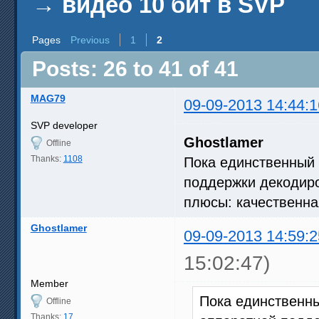
→
видео 10 бит в SVP
Pages
Previous
1
2
Posts: 26 to 41 of 41
MAG79
09-09-2013 14:44:1
SVP developer
Ghostlamer
Offline
Thanks:
1108
Пока единственный 
поддержки декодиро
плюсы: качественна
Ghostlamer
09-09-2013 14:59:2
15:02:47)
Member
Пока единственны
Offline
Thanks:
17