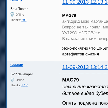
11-09-2013 12:13:1
Beta Tester
Offline
MAG79
Thanks:
299
ангидрид мою марганца
Вопрос не так понял, м
YV12/YUY2/RGB/etc
В наказание съим вечер
Ясно-понятно что 10-би
артефактов сжатия
Chainik
11-09-2013 13:14:2
SVP developer
MAG79
Offline
Thanks:
1730
Чем выше качество
битное видео буде
Опять подмена пон