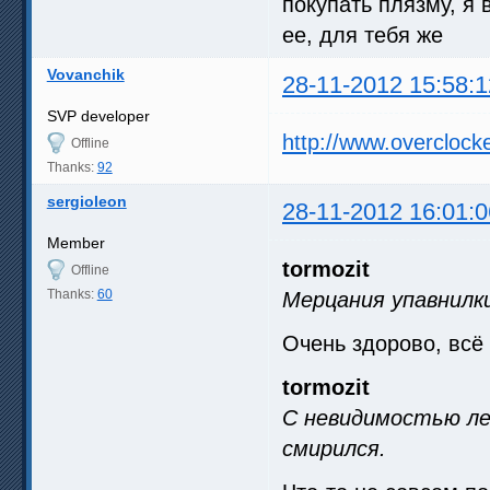
покупать плязму, я
ее, для тебя же
Vovanchik
28-11-2012 15:58:1
SVP developer
http://www.overcloc
Offline
Thanks:
92
sergioleon
28-11-2012 16:01:0
Member
tormozit
Offline
Thanks:
60
Мерцания упавнилки
Очень здорово, всё
tormozit
C невидимостью лев
смирился.