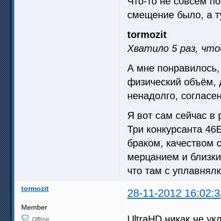
Что-то не совсем по
смещение было, а ту
tormozit
Хватило 5 раз, что
А мне понравилось,
физический объём, 
ненадолго, согласен
Я вот сам сейчас в 
Три конкурсанта 46
браком, качеством с
мерцанием и близки
что там с уплавнялко
tormozit
28-11-2012 16:02:3
Member
UltraHD никак не у
Offline