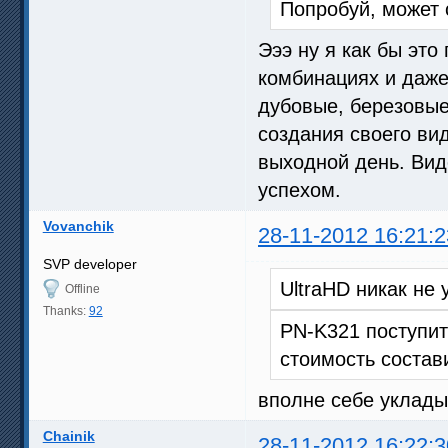
Попробуй, может 
Эээ ну я как бы эт
комбинациях и даже
дубовые, березовые
создания своего ви
выходной день. Вид
успехом.
Vovanchik
28-11-2012 16:21:2
SVP developer
UltraHD никак не
Offline
Thanks:
92
PN-K321 поступит
стоимость состав
вполне себе укладыв
Chainik
28-11-2012 16:22:3