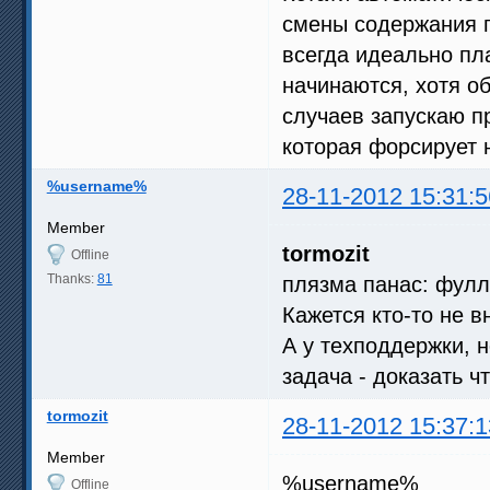
смены содержания п
всегда идеально пл
начинаются, хотя о
случаев запускаю п
которая форсирует 
%username%
28-11-2012 15:31:5
Member
tormozit
Offline
Thanks:
81
плязма панас: фуллк
Кажется кто-то не в
А у техподдержки, 
задача - доказать ч
tormozit
28-11-2012 15:37:1
Member
%username%
Offline