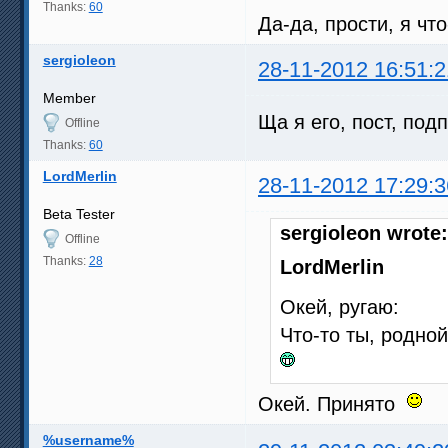
Thanks:
60
Да-да, прости, я чт
sergioleon
28-11-2012 16:51:2
Member
Ща я его, пост, по
Offline
Thanks:
60
LordMerlin
28-11-2012 17:29:3
Beta Tester
sergioleon wrote:
Offline
Thanks:
28
LordMerlin
Окей, ругаю:
Что-то ты, родной
Окей. Принято
%username%