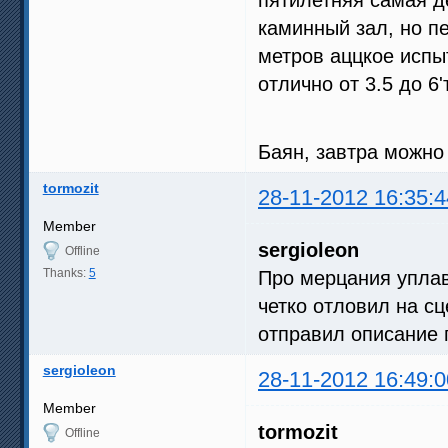
пятилетняя самая д
каминный зал, но пе
метров аццкое испы
отлично от 3.5 до 6
Баян, завтра можн
tormozit
28-11-2012 16:35:4
Member
sergioleon
Offline
Thanks:
5
Про мерцания уплавн
четко отловил на с
отправил описание 
sergioleon
28-11-2012 16:49:0
Member
tormozit
Offline