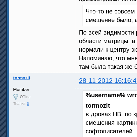
Что-то не совсем 
смещение было, а 
По всей видимости 
области матрицы, а 
нормали к центру э
Напоминаю, что мне
там была такая же б
tormozit
28-11-2012 16:16:4
Member
%username% wro
Offline
Thanks:
5
tormozit
в дровах НВ, по 
смещения картинк
софтописателей.