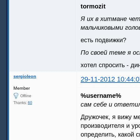
tormozit
Я их в хитмане че
мальчиковыми голо
есть подвижки?
По своей теме я о
хотел спросить - ди
sergioleon
29-11-2012 10:44:0
Member
%username%
Offline
Thanks:
60
сам себе и ответи
Дружочек, я вижу м
производителя и уро
определить, какой с