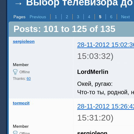
→
Выбор телевизора до 
Pages
Previous
1
2
3
4
5
6
Next
Posts: 101 to 125 of 135
sergioleon
28-11-2012 15:02:3
15:03:32)
Member
LordMerlin
Offline
Thanks:
60
Окей, ругаю:
Что-то ты, родной, 
tormozit
28-11-2012 15:26:4
15:31:20)
Member
sergioleon
Offline