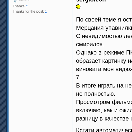
Thanks:
5
Thanks for the post:
1
По своей теме я ос
Мерцания упавнилки
C невидимостью лев
смирился.
Однако в режиме ПК
образает картинку н
виновата моя видюх
7.
В итоге играть на н
не полностью.
Просмотром фильмо
включаю, как и ожид
разницу в качестве 
Кстати автоматичес