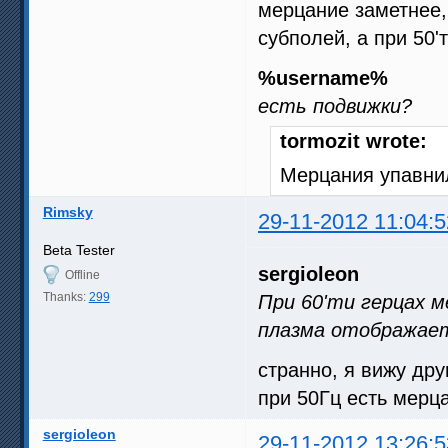
мерцание заметнее, 
субполей, а при 50'т
%username%
есть подвижки?
tormozit wrote:
Мерцания упавни
Rimsky
29-11-2012 11:04:5
Beta Tester
sergioleon
Offline
Thanks:
299
При 60'ти герцах м
плазма отображает 
странно, я вижу др
при 50Гц есть мерца
sergioleon
29-11-2012 13:26:5