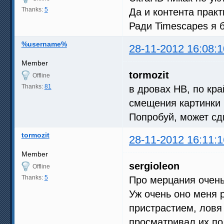
Thanks:
5
Да и контента практ
Ради Timescapes я 
%username%
28-11-2012 16:08:1
Member
tormozit
Offline
Thanks:
81
в дровах НВ, по кра
смещения картинки 
Попробуй, может сд
tormozit
28-11-2012 16:11:1
Member
sergioleon
Offline
Thanks:
5
Про мерцания очень
Уж очень оно меня 
пристрастием, лов
просматривал их по