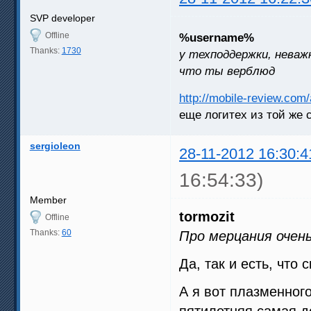
SVP developer
Offline
%username%
Thanks:
1730
у техподдержки, неважн
что ты верблюд
http://mobile-review.com
еще логитех из той же 
sergioleon
28-11-2012 16:30:4
16:54:33)
Member
tormozit
Offline
Thanks:
60
Про мерцания очен
Да, так и есть, что 
А я вот плазменног