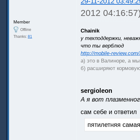
29-11-2012 03:49:2
2012 04:16:57
Member
Offline
Chainik
Thanks:
81
у техподдержки, неважн
что ты верблюд
http://mobile-review.com/
а) это в Валиноре, а м
б) расширяют кормовую 
sergioleon
А я вот плазменног
сам себе и ответил
пятилетняя сама