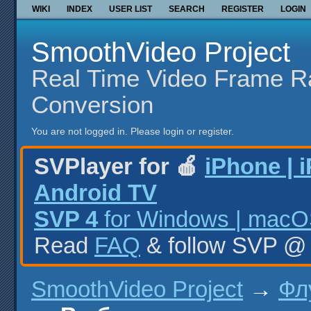
WIKI
INDEX
USER LIST
SEARCH
REGISTER
LOGIN
SmoothVideo Project
Real Time Video Frame R
Conversion
You are not logged in.
Please login or register.
SVPlayer for 🍎
iPhone | 
Android TV
SVP 4
for Windows | macOS
Read
FAQ
& follow SVP 
SmoothVideo Project
→
Фл