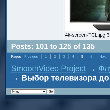
4k-screen-TCL.jpg 3
Posts: 101 to 125 of 135
Pages
Previous
1
2
3
4
5
6
Next
SmoothVideo Project
→
Фл
→
Выбор телевизора до 