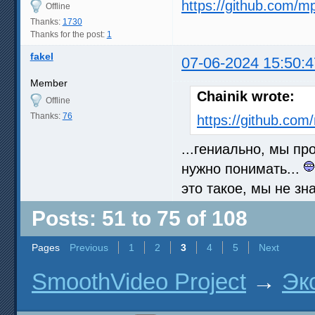
https://github.com/m
Offline
Thanks:
1730
Thanks for the post:
1
fakel
07-06-2024 15:50:4
Member
Chainik wrote:
Offline
Thanks:
76
https://github.co
...гениально, мы пр
нужно понимать...
это такое, мы не зн
Posts: 51 to 75 of 108
Pages
Previous
1
2
3
4
5
Next
SmoothVideo Project
→
Эк