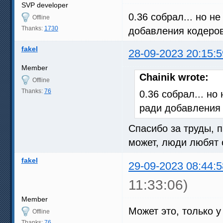
SVP developer
0.36 собрал... но н
Offline
Thanks:
1730
добавления кодеро
fakel
28-09-2023 20:15:5
Member
Chainik wrote:
Offline
Thanks:
76
0.36 собрал... но
ради добавления
Спасибо за труды, 
может, люди любят
fakel
29-09-2023 08:44:5
11:33:06)
Member
Может это, только у
Offline
Thanks:
76