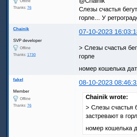
@Chainik
Offline
Thanks:
76
Слезы счастья бегу
горле... У ретрогра
Chainik
07-10-2023 16:03:1
SVP developer
> Слезы счастья бе
Offline
Thanks:
1730
горле
номер кошелька да
fakel
08-10-2023 08:46:3
Member
Chainik wrote:
Offline
Thanks:
76
> Слезы счастья 
застревают в гор
номер кошелька 