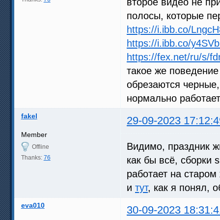
второе видео не пр
полосы, которые пе
https://i.ibb.co/Lng
https://i.ibb.co/y4S
https://fex.net/ru/s/f
такое же поведение
обрезаются черные, 
нормально работает,
fakel
29-09-2023 17:12:4
Member
Видимо, праздник ж
Offline
Thanks:
76
как бы всё, сборки 
работает на старом 
и
тут
, как я понял, 
eva010
30-09-2023 18:31:4