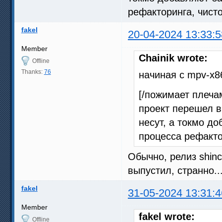
рефакторинга, чисто
fakel
20-04-2024 13:33:5
Member
Chainik wrote:
Offline
Thanks:
76
начиная с mpv-x86
[/пожимает плеча
проект перешел в
несут, а токмо д
процесса рефактор
Обычно, релиз shinc
выпустил, странно..
fakel
31-05-2024 13:31:4
Member
fakel wrote:
Offline