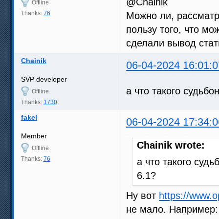
@Chainik
Offline
Thanks:
76
Можно ли, рассматр
пользу того, что м
сделали вывод статис
Chainik
06-04-2024 16:01:0
SVP developer
а что такого судьбо
Offline
Thanks:
1730
fakel
06-04-2024 17:34:0
Member
Chainik wrote:
Offline
Thanks:
76
а что такого судь
6.1?
Ну вот
https://www.
не мало. Например: