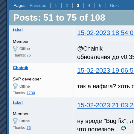
Pages
Previous
1
2
3
4
5
Next
Posts: 51 to 75 of 108
fakel
15-02-2023 18:54:0
Member
@Chainik
Offline
Thanks:
76
обновления до v0.35
Chainik
15-02-2023 19:06:5
SVP developer
так а нафига? хоть 
Offline
Thanks:
1730
fakel
15-02-2023 21:03:2
Member
ну вроде "Bug fix",
Offline
Thanks:
76
что полезное...