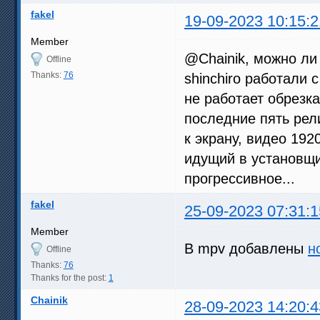
fakel
19-09-2023 10:15:2
Member
@Chainik, можно ли 
Offline
Thanks:
76
shinchiro работали 
не работает обрезка
последние пять рел
к экрану, видео 192
идущий в установщи
прогрессивное...
fakel
25-09-2023 07:31:1
Member
В mpv добавлены
н
Offline
Thanks:
76
Thanks for the post:
1
Chainik
28-09-2023 14:20:4