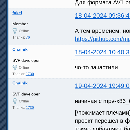
Для формата AV1 ре
fakel
18-04-2024 09:36:4
Member
А тем временем, но
Offline
Thanks:
76
https://github.com/m
Chainik
18-04-2024 10:40:3
SVP developer
чо-то зачастили
Offline
Thanks:
1730
Chainik
19-04-2024 19:49:0
SVP developer
начиная с mpv-x86_6
Offline
Thanks:
1730
[/пожимает плечами
проект перешел в фа
токмо добавляют б