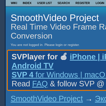
WIKI
INDEX
USER LIST
SEARCH
REGISTER
LOGIN
SmoothVideo Project
Real Time Video Frame R
Conversion
You are not logged in.
Please login or register.
SVPlayer for 🍎
iPhone | 
Android TV
SVP 4
for Windows | macOS
Read
FAQ
& follow SVP 
SmoothVideo Project
→
Эк