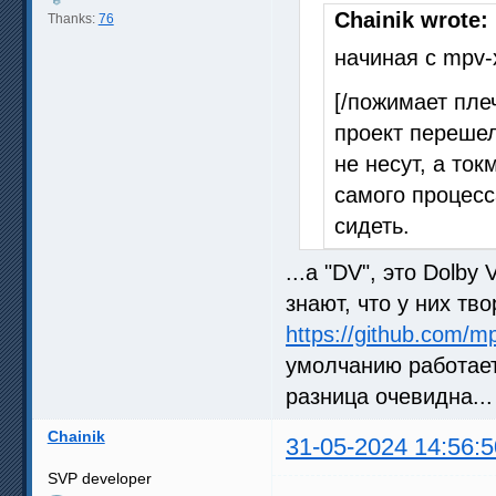
Chainik wrote:
Thanks:
76
начиная с mpv-
[/пожимает пле
проект перешел
не несут, а то
самого процесс
сидеть.
...а "DV", это Dolby
знают, что у них тво
https://github.com/m
умолчанию работает
разница очевидна...
Chainik
31-05-2024 14:56:5
SVP developer