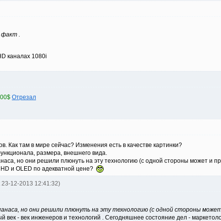
 факт .
HD каналах 1080i
700$
Отрезал
ков. Как там в мире сейчас? Изменения есть в качестве картинки?
функционала, размера, внешнего вида.
аса, но они решили плюнуть на эту технологию (с одной стороны может и прав
UHD и OLED по адекватной цене?
t 23-12-2013 12:41:32)
наса, но они решили плюнуть на эту технологию (с одной стороны может и
ый век - век инженеров и технологий . Сегодняшнее состояние дел - маркетоло