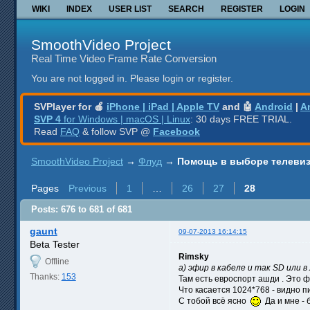
WIKI
INDEX
USER LIST
SEARCH
REGISTER
LOGIN
SmoothVideo Project
Real Time Video Frame Rate Conversion
You are not logged in.
Please login or register.
SVPlayer for 🍎
iPhone | iPad | Apple TV
and 🤖
Android
|
A
SVP 4
for Windows | macOS | Linux
: 30 days FREE TRIAL.
Read
FAQ
& follow SVP @
Facebook
SmoothVideo Project
→
Флуд
→
Помощь в выборе телевизор
Pages
Previous
1
…
26
27
28
Posts: 676 to 681 of 681
gaunt
09-07-2013 16:14:15
Beta Tester
Rimsky
Offline
а) эфир в кабеле и так SD или 
Thanks:
153
Там есть евроспорт ашди . Это ф
Что касается 1024*768 - видно пи
С тобой всё ясно
Да и мне - 