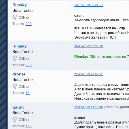
Rimsky
10-07-2013 06:44:17
Beta Tester
gaunt
Offline
Там есть евроспорт ашди . Это
Thanks:
299
все HD в ТВ кончается на 720р
Честно я не видел в российских 
Экономят железки и ПСП
Rimsky
29-11-2013 02:38:20
Beta Tester
Rimsky:
150тр это пока еще не 
Offline
Thanks:
299
droner
22-12-2013 20:22:51
Beta Tester
Давно что-то не лез в тему тели
Offline
А то в моём панесе не хватает: 
Thanks:
16
Думал брать новые плазмы от пан
Или сидеть смирно в ожидании 
gaunt
(edited by gaun
23-12-2013 09:13:08
Beta Tester
droner
Offline
Думал брать новые плазмы от па
Thanks:
153
Лучше брать , пока есть . Прошл