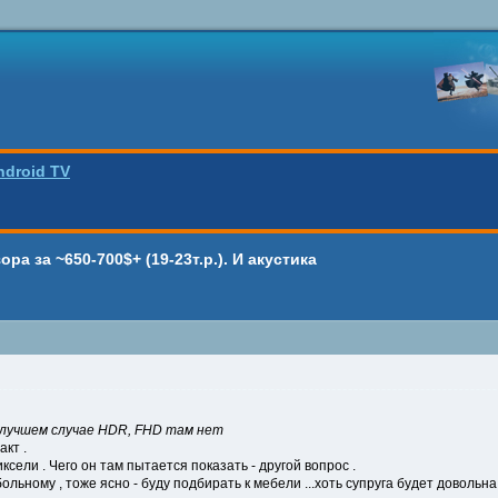
ndroid TV
а за ~650-700$+ (19-23т.р.). И акустика
в лучшем случае HDR, FHD там нет
акт .
ксели . Чего он там пытается показать - другой вопрос .
больному , тоже ясно - буду подбирать к мебели ...хоть супруга будет довольн