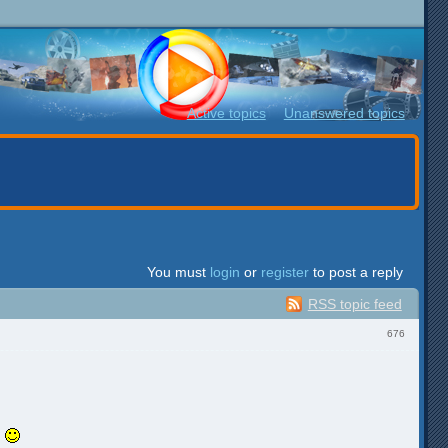
Active topics
Unanswered topics
You must
login
or
register
to post a reply
RSS topic feed
676
а