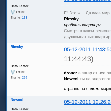
Beta Tester
Offline
Ё! Это ж… Да куда мир 
Thanks:
133
Rimsky
продашь квартиру
Смотря в каком регионе
двухкомнатных квартир 
Rimsky
05-12-2011 11:43:5
11:44:43)
Beta Tester
Offline
droner
а загар от нее 
Thanks:
299
Noweol
ты на энергопот
странно на яндекс-марк
Noweol
05-12-2011 12:26:2
Beta Tester