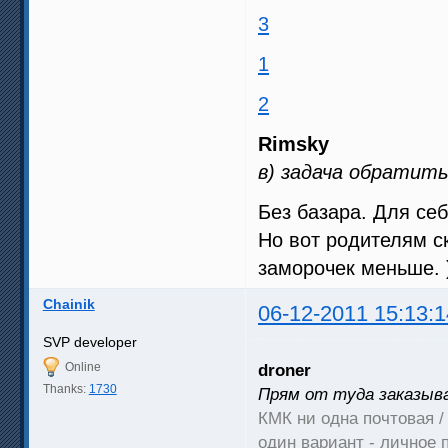
3
1
2
Rimsky
в) задача обратить
Без базара. Для се
Но вот родителям с
заморочек меньше. 
Chainik
06-12-2011 15:13:1
SVP developer
Online
droner
Thanks:
1730
Прям от туда заказыв
КМК ни одна почтовая /
один вариант - личное