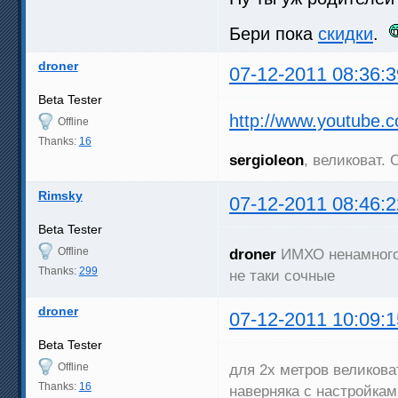
Бери пока
скидки
.
droner
07-12-2011 08:36:3
Beta Tester
http://www.youtube
Offline
Thanks:
16
sergioleon
, великоват.
Rimsky
07-12-2011 08:46:2
Beta Tester
Offline
droner
ИМХО ненамного 
Thanks:
299
не таки сочные
droner
07-12-2011 10:09:1
Beta Tester
Offline
для 2х метров великоват
Thanks:
16
наверняка с настройка