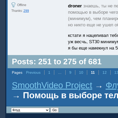
Offline
droner
знаешь, ты не п
Thanks:
299
помощью в выборе чего 
(минимум), чем планир
но никто еще не ушел
кстати я нацеливал теб
уж весчь, ST30 миниму
я бы еще намекнул на 5
Posts: 251 to 275 of 681
Pages
Previous
1
…
9
10
11
12
1
SmoothVideo Project
→
Фл
→
Помощь в выборе телев