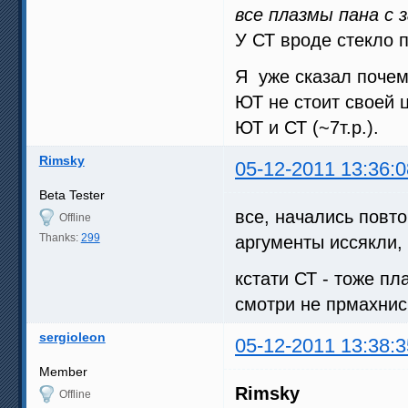
все плазмы пана с
У СТ вроде стекло 
Я уже сказал почему
ЮТ не стоит своей 
ЮТ и СТ (~7т.р.).
Rimsky
05-12-2011 13:36:0
Beta Tester
все, начались пов
Offline
Thanks:
299
аргументы иссякли,
кстати СТ - тоже пл
смотри не прмахнис
sergioleon
05-12-2011 13:38:3
Member
Rimsky
Offline