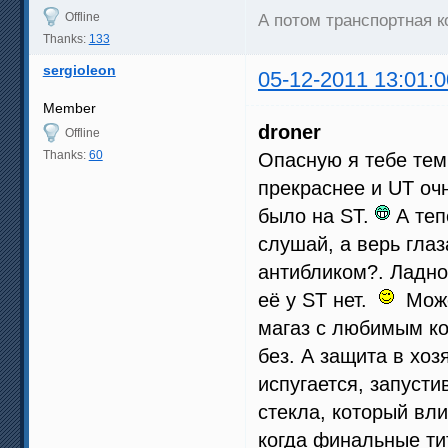
Offline
А потом транспортная к
Thanks:
133
sergioleon
05-12-2011 13:01:0
Member
droner
Offline
Thanks:
60
Опасную я тебе тем
прекраснее и UT оч
было на ST.
А теп
слушай, а верь гла
антибликом?. Ладно 
её у ST нет.
Може
магаз с любимым ко
без. А защита в хоз
испугается, запуст
стекла, который вли
когда финальные ти