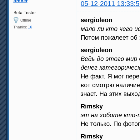
droner
05-12-2011 13:33:5
Beta Tester
sergioleon
Offline
Thanks:
16
мало ли кто чего и
Потом пожалеет об
sergioleon
Ведь до этого мир 
денег категорическ
Не факт. Я мог пер
вот смотрю наличие 
знает. На этих выхо
Rimsky
эт на хоботе кто-
Не только. По фото
Rimsky