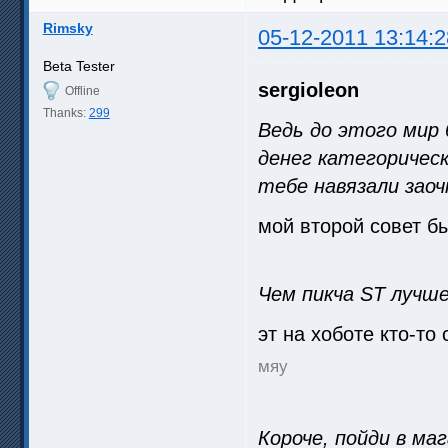
Rimsky
05-12-2011 13:14:2
Beta Tester
sergioleon
Offline
Thanks:
299
Ведь до этого мир 
денег категорическ
тебе навязали заоч
мой второй совет бы
Чем пикча ST лучш
эт на хоботе кто-то 
мяу
Короче, пойди в м