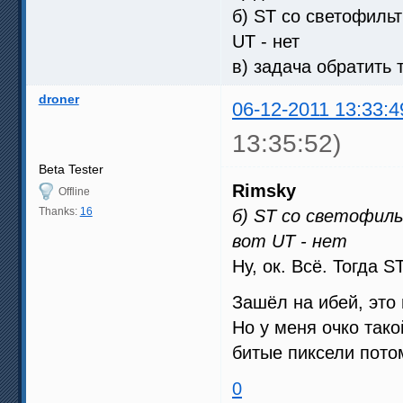
б) ST со светофиль
UT - нет
в) задача обратить
droner
06-12-2011 13:33:4
13:35:52)
Beta Tester
Rimsky
Offline
Thanks:
16
б) ST со светофил
вот UT - нет
Ну, ок. Всё. Тогда S
Зашёл на ибей, это
Но у меня очко тако
битые пиксели пото
0