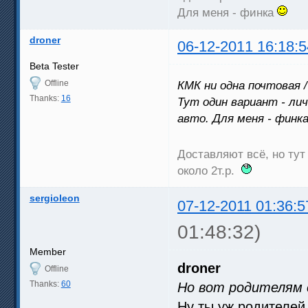
Для меня - финка
droner
06-12-2011 16:18:5
Beta Tester
Offline
КМК ни одна почтовая 
Thanks:
16
Тут один вариант - ли
авто. Для меня - финк
Доставляют всё, но тут
около 2т.р.
sergioleon
07-12-2011 01:36:5
01:48:32)
Member
droner
Offline
Thanks:
60
Но вот родителям 
Ну ты уж родителе