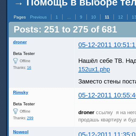
→
Помощь в выборе телев
Pages
Previous
1
…
9
10
11
12
1
Posts: 251 to 275 of 681
droner
05-12-2011 10:51:1
Beta Tester
Нашёл себе ТВ. На
Offline
Thanks:
16
152ux1.php
Заместо стены по
Rimsky
05-12-2011 10:55:4
Beta Tester
Offline
droner
ссылку я на нег
Thanks:
299
продашь квартиру и бу
Noweol
05-12-2011 11:35:0