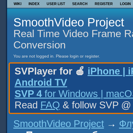
WIKI
INDEX
USER LIST
SEARCH
REGISTER
LOGIN
SmoothVideo Project
Real Time Video Frame R
Conversion
You are not logged in.
Please login or register.
SVPlayer for 🍎
iPhone | 
Android TV
SVP 4
for Windows | macOS
Read
FAQ
& follow SVP 
SmoothVideo Project
→
Фл