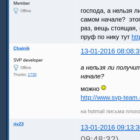
Member
господа, а нельзя 
Offline
самом начале? этог
раз, вещь стоящая, 
пруф по нику тут
ht
Chainik
13-01-2016 08:08:3
SVP developer
а нельзя ли получи
Offline
Thanks:
1730
начале?
можно
http://www.svp-team
на hotmail письма плох
rix23
13-01-2016 09:13:3
09:48:32)