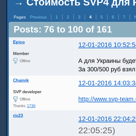
→
Стоимость SVP4 для Р
Pages
Previous
1
2
3
4
5
6
7
Posts: 76 to 100 of 161
Epico
12-01-2016 10:52:5
Member
А для Украины буде
Offline
За 300/500 руб взял
Chainik
12-01-2016 14:03:3
SVP developer
http://www.svp-team
Offline
Thanks:
1730
rix23
12-01-2016 22:04:2
22:05:25)