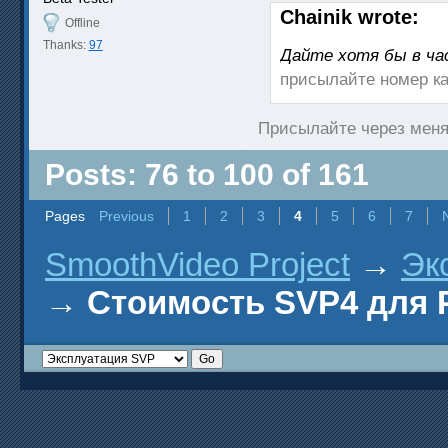
Chainik wrote:
Offline
Thanks:
97
Дайте хотя бы в ча
присылайте номер ка
Присылайте через меня
Posts: 76 to 100 of 161
Pages
Previous
1
2
3
4
5
6
7
SmoothVideo Project
→
Эк
→
Стоимость SVP4 для Р