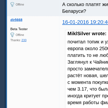
А сколько платят ж
Offline
Беларуси?
dlr5668
16-01-2016 19:20:4
Beta Tester
MiklSilver wrote:
Offline
Thanks:
233
почитал топик и у
европа около 2500 
платить то не люб
Заглянул к Чайни
просто замечател
растёт новая, шелк
с момента покупк
чем 3.17, что бы
иногда критует п
время работы фил