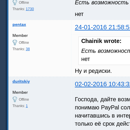
Есть возможность 
Offline
Thanks:
1730
нет
pentax
24-01-2016 21:58:5
Member
Chainik wrote:
Offline
Thanks:
38
Есть возможност
нет
Ну и редиски.
duritskiy
02-02-2016 10:43:3
Member
Господа, дайте воз
Offline
Thanks:
1
понимаю PayPal сол
начитавшись в интер
только её срок дейс