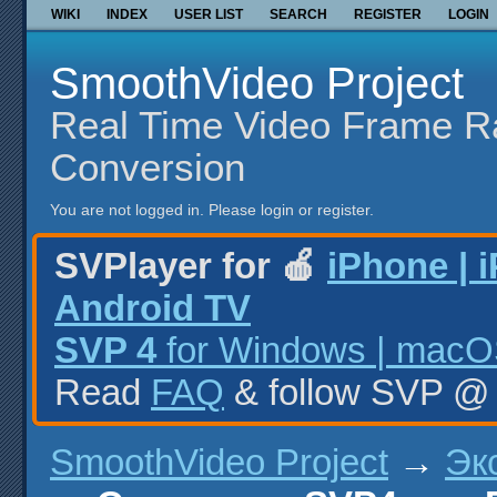
WIKI
INDEX
USER LIST
SEARCH
REGISTER
LOGIN
SmoothVideo Project
Real Time Video Frame R
Conversion
You are not logged in.
Please login or register.
SVPlayer for 🍎
iPhone | 
Android TV
SVP 4
for Windows | macOS
Read
FAQ
& follow SVP 
SmoothVideo Project
→
Эк