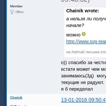
Member
Chainik wrote:
Offline
а нельзя ли полу
начале?
можно
http://www.svp-te
на hotmail письма пл
о)) спасибо за честн
кстати может чем м
занимаюсь(3д) могу
текущие не радуют. 
я б переделал
Chainik
13-01-2016 09:50:4