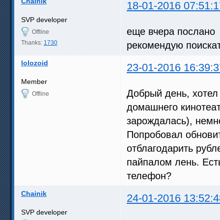
Chainik
18-01-2016 07:51:1
SVP developer
еще вчера послано
Offline
Thanks:
1730
рекомендую поискат
lolozoid
23-01-2016 16:39:3
Member
Добрый день, хотел
Offline
домашнего кинотеатр
зарождалась), немно
Попробовал обновит
отблагодарить рубл
пайпалом лень. Ест
телефон?
Chainik
24-01-2016 13:52:4
SVP developer