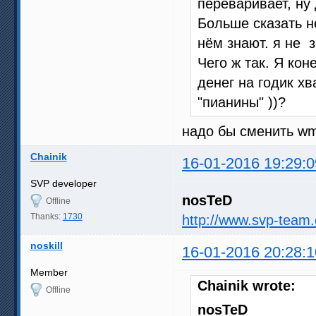
переваривает, ну 
Больше сказать н
нём знают. я не 
Чего ж так. Я кон
денег на годик хв
"пианины" ))?
надо бы сменить wmp
Chainik
16-01-2016 19:29:0
SVP developer
nosTeD
Offline
Thanks:
1730
http://www.svp-team
noskill
16-01-2016 20:28:1
Member
Chainik wrote:
Offline
nosTeD