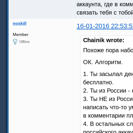
аккаунта, где в ко
связать тебя с тобо
noskill
16-01-2016 22:53:5
Member
Chainik wrote:
Offline
Похоже пора наб
ОК. Алгоритм.
1. Ты засылал де
бесплатно.
2. Ты из России -
3. Ты НЕ из Росс
написать что-то у
в комментарии пл
4. В остальных сл
российского акка