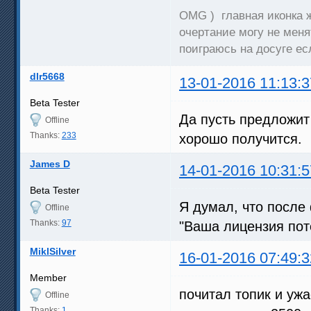
OMG ) главная иконка ж
очертание могу не меня
поиграюсь на досуге есл
dlr5668
13-01-2016 11:13:3
Beta Tester
Да пусть предложит
Offline
Thanks:
233
хорошо получится.
James D
14-01-2016 10:31:5
Beta Tester
Я думал, что после 
Offline
Thanks:
97
"Ваша лицензия пот
MiklSilver
16-01-2016 07:49:3
Member
почитал топик и ужа
Offline
Thanks:
1