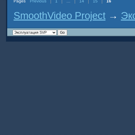
Pages
Previous
1
…
14
15
16
SmoothVideo Project
→
Эк