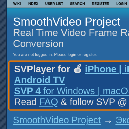
WIKI
INDEX
USER LIST
SEARCH
REGISTER
LOGIN
SmoothVideo Project
Real Time Video Frame R
Conversion
You are not logged in.
Please login or register.
SVPlayer for 🍎
iPhone | 
Android TV
SVP 4
for Windows | macOS
Read
FAQ
& follow SVP 
SmoothVideo Project
→
Эк