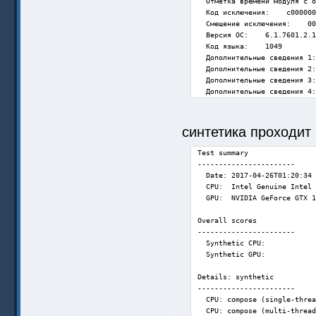
  Отметка времени модуля с о
  Код исключения:    c000000
  Смещение исключения:    00
  Версия ОС:    6.1.7601.2.1
  Код языка:    1049

  Дополнительные сведения 1:
  Дополнительные сведения 2:
  Дополнительные сведения 3:
  Дополнительные сведения 4:
синтетика проходит
Test summary

-----------------------

  Date: 2017-04-26T01:20:34

  CPU:  Intel Genuine Intel 
  GPU:  NVIDIA GeForce GTX 1
Overall scores

-----------------------

  Synthetic CPU:            
  Synthetic GPU:            
Details: synthetic

-----------------------

  CPU: compose (single-threa
  CPU: compose (multi-thread