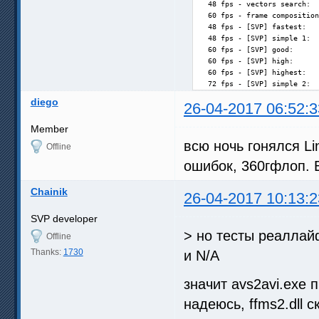
  48 fps - vectors search:  
  60 fps - frame composition
  48 fps - [SVP] fastest:   
  48 fps - [SVP] simple 1:  
  60 fps - [SVP] good:      
  60 fps - [SVP] high:      
  60 fps - [SVP] highest:   
  72 fps - [SVP] simple 2:  
diego
26-04-2017 06:52:3
Member
всю ночь гонялся Li
Offline
ошибок, 360гфлоп. 
Chainik
26-04-2017 10:13:2
SVP developer
> но тесты реаллай
Offline
Thanks:
1730
и N/A
значит avs2avi.exe 
надеюсь, ffms2.dll 