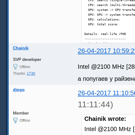
  CPU: search (single-thread
  CPU: search (multi-threade
  GPU: system -> GPU transfe
  GPU: GPU -> system transfe
  GPU: calculations:        
  GPU: total score:         
Details: real-life /FHD

-----------------------

  decode video:             
Chainik
  48 fps - vectors search:  
26-04-2017 10:59:2
  60 fps - frame composition
  48 fps - [SVP] fastest:   
SVP developer
  48 fps - [SVP] simple 1:  
Intel @2100 MHz [28
Offline
  60 fps - [SVP] good:      
  60 fps - [SVP] high:      
Thanks:
1730
а попугаев у райзе
  60 fps - [SVP] highest:   
  72 fps - [SVP] simple 2:  
diego
26-04-2017 11:10:5
11:11:44)
Member
Chainik wrote:
Offline
Intel @2100 MHz 