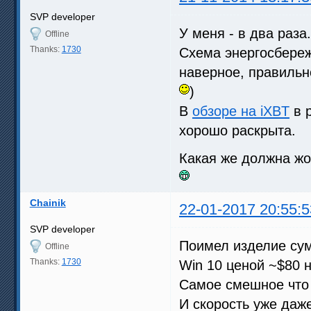
SVP developer
У меня - в два раза.
Offline
Thanks:
1730
Схема энергосбереж
наверное, правильн
)
В
обзоре на iXBT
в 
хорошо раскрыта.
Какая же должна жо
Chainik
22-01-2017 20:55:5
SVP developer
Поимел изделие сумр
Offline
Thanks:
1730
Win 10 ценой ~$80 
Самое смешное что 
И скорость уже даж