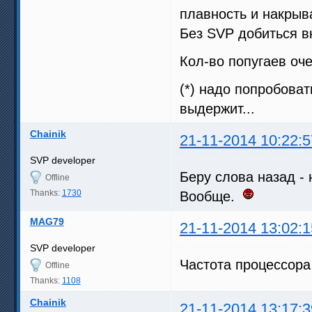
плавность и накры
Без SVP добиться в
Кол-во попугаев оче
(*) надо попробоват
выдержит...
Chainik
21-11-2014 10:22:5
SVP developer
Беру слова назад - 
Offline
Thanks:
1730
Вообще.
MAG79
21-11-2014 13:02:1
SVP developer
Частота процессора
Offline
Thanks:
1108
Chainik
21-11-2014 13:17:3