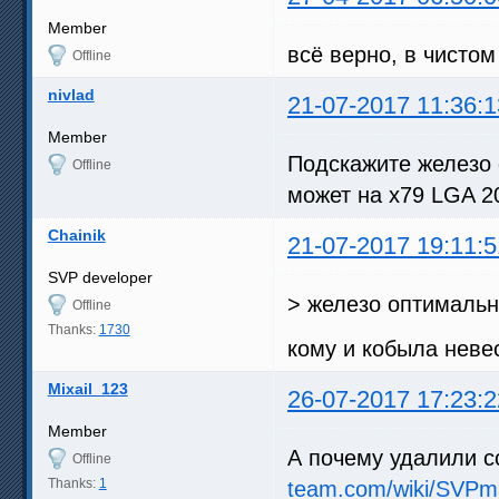
Member
всё верно, в чистом
Offline
nivlad
21-07-2017 11:36:1
Member
Подскажите железо
Offline
может на x79 LGA 2
Chainik
21-07-2017 19:11:5
SVP developer
> железо оптимальн
Offline
Thanks:
1730
кому и кобыла невес
Mixail_123
26-07-2017 17:23:2
Member
А почему удалили с
Offline
Thanks:
1
team.com/wiki/SVPm