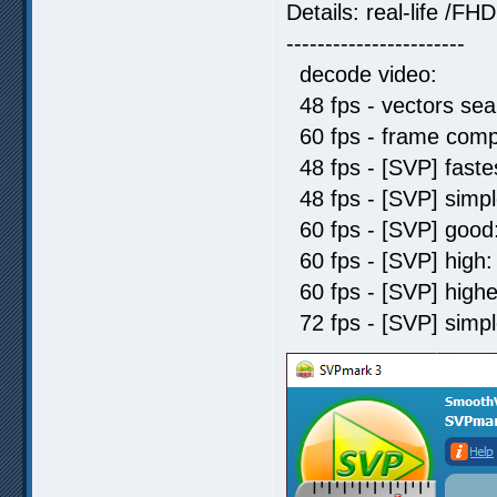
Details: real-life /FHD
-----------------------
decode video: 
48 fps - vectors s
60 fps - frame comp
48 fps - [SVP] fas
48 fps - [SVP] sim
60 fps - [SVP] go
60 fps - [SVP] hi
60 fps - [SVP] hig
72 fps - [SVP] sim