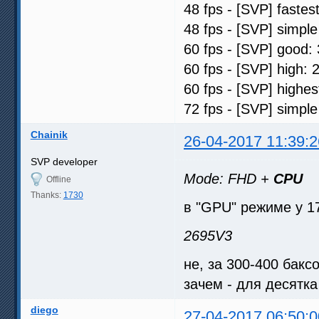
48 fps - [SVP] fastes
48 fps - [SVP] simple
60 fps - [SVP] good: 
60 fps - [SVP] high: 
60 fps - [SVP] highes
72 fps - [SVP] simple
Chainik
26-04-2017 11:39:2
SVP developer
Mode: FHD +
CPU
Offline
Thanks:
1730
в "GPU" режиме у 1
2695V3
не, за 300-400 бакс
зачем - для десятка
diego
27-04-2017 06:50:0