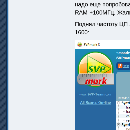
надо еще попробова
RAM +100МГц. Жаль, 
Поднял частоту ЦП A
1600: