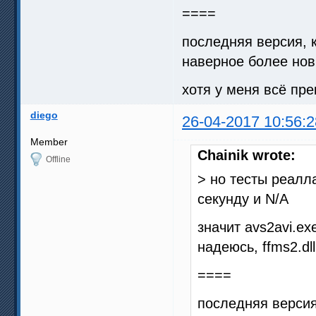
====
последняя версия, 
наверное более новы
хотя у меня всё пре
diego
26-04-2017 10:56:2
Member
Chainik wrote:
Offline
> но тесты реалл
секунду и N/A
значит avs2avi.ex
надеюсь, ffms2.dl
====
последняя версия