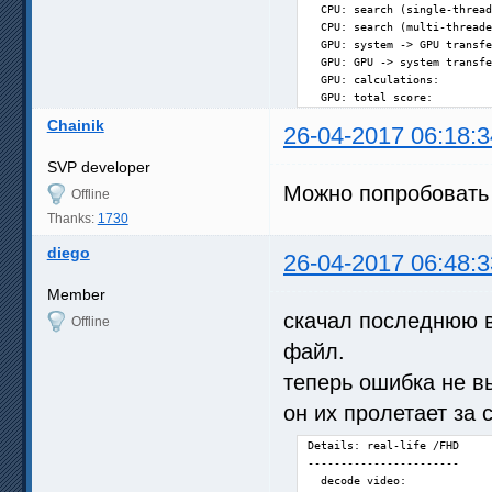
  CPU: search (single-thread
  CPU: search (multi-threade
  GPU: system -> GPU transfe
  GPU: GPU -> system transfe
  GPU: calculations:        
  GPU: total score:         
Chainik
26-04-2017 06:18:3
SVP developer
Можно попробовать 
Offline
Thanks:
1730
diego
26-04-2017 06:48:3
Member
скачал последнюю в
Offline
файл.
теперь ошибка не в
он их пролетает за 
Details: real-life /FHD

-----------------------

  decode video:             