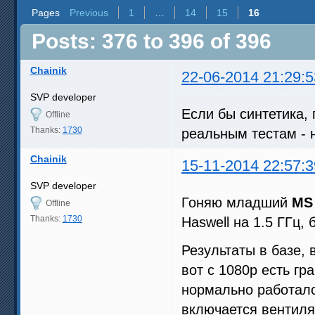
Pages
Previous
1
…
14
15
16
Posts: 376 to 396 of 396
Chainik
22-06-2014 21:29:5
SVP developer
Если бы синтетика,
Offline
Thanks:
1730
реальным тестам - 
Chainik
15-11-2014 22:57:3
SVP developer
Гоняю младший
MS 
Offline
Thanks:
1730
Haswell на 1.5 ГГц, 
Результаты в базе, 
вот с 1080p есть гр
нормально работало
включается вентилят