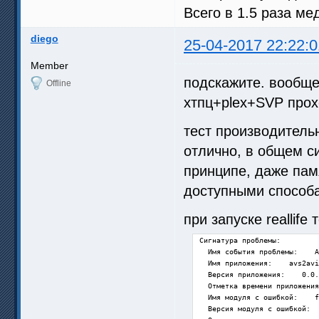
Всего в 1.5 раза ме
diego
25-04-2017 22:22:0
Member
подскажите. вообще
Offline
хтпц+plex+SVP прох
тест производитель
отлично, в общем с
принципе, даже пам
доступными способа
при запуске reallife
Сигнатура проблемы:

  Имя события проблемы:    A
  Имя приложения:    avs2avi
  Версия приложения:    0.0.
  Отметка времени приложения
  Имя модуля с ошибкой:    f
  Версия модуля с ошибкой:  