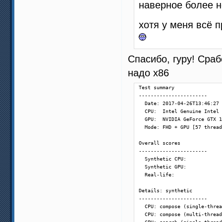
наверное более н
хотя у меня всё п
Спасибо, гуру! Сраб
надо х86
Test summary

-----------------------

  Date: 2017-04-26T13:46:27

  CPU:  Intel Genuine Intel 
  GPU:  NVIDIA GeForce GTX 1
  Mode: FHD + GPU [57 thread
Overall scores

-----------------------

  Synthetic CPU:            
  Synthetic GPU:            
  Real-life:                
Details: synthetic

-----------------------

  CPU: compose (single-threa
  CPU: compose (multi-thread