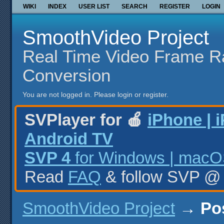
WIKI
INDEX
USER LIST
SEARCH
REGISTER
LOGIN
SmoothVideo Project
Real Time Video Frame R
Conversion
You are not logged in.
Please login or register.
SVPlayer for 🍎
iPhone | 
Android TV
SVP 4
for Windows | macOS
Read
FAQ
& follow SVP 
SmoothVideo Project
→
Po