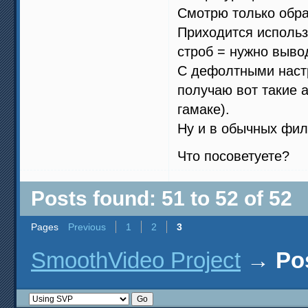
Смотрю только обра
Приходится использ
строб = нужно вывод
С дефолтными наст
получаю вот такие 
гамаке).
Ну и в обычных фил
Что посоветуете?
Posts found: 51 to 52 of 52
Pages
Previous
1
2
3
SmoothVideo Project
→
Po