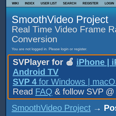
WIKI
INDEX
USER LIST
SEARCH
REGISTER
LOGIN
SmoothVideo Project
Real Time Video Frame R
Conversion
You are not logged in.
Please login or register.
SVPlayer for 🍎
iPhone | 
Android TV
SVP 4
for Windows | macOS
Read
FAQ
& follow SVP 
SmoothVideo Project
→
Po