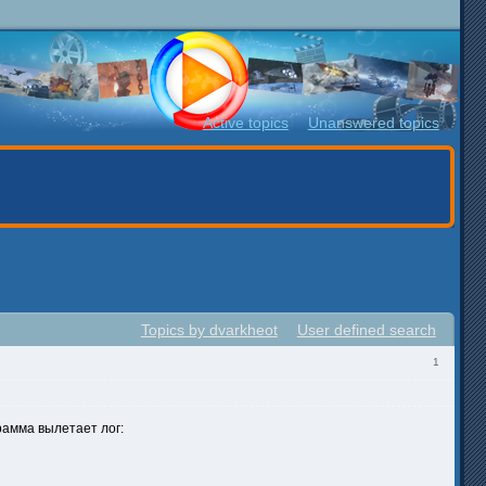
Active topics
Unanswered topics
Topics by dvarkheot
User defined search
1
рамма вылетает лог: