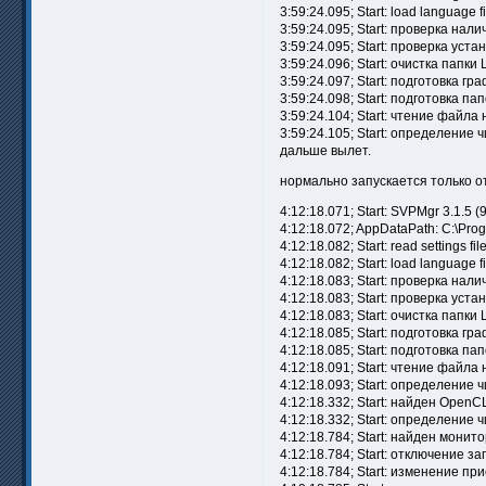
3:59:24.095; Start: load language f
3:59:24.095; Start: проверка на
3:59:24.095; Start: проверка ус
3:59:24.096; Start: очистка папки 
3:59:24.097; Start: подготовка г
3:59:24.098; Start: подготовка п
3:59:24.104; Start: чтение файла
3:59:24.105; Start: определение
дальше вылет.
нормально запускается только о
4:12:18.071; Start: SVPMgr 3.1.5 (93
4:12:18.072; AppDataPath: C:\Pro
4:12:18.082; Start: read settings file
4:12:18.082; Start: load language f
4:12:18.083; Start: проверка на
4:12:18.083; Start: проверка ус
4:12:18.083; Start: очистка папки 
4:12:18.085; Start: подготовка г
4:12:18.085; Start: подготовка п
4:12:18.091; Start: чтение файла
4:12:18.093; Start: определение
4:12:18.332; Start: найден Open
4:12:18.332; Start: определение
4:12:18.784; Start: найден монит
4:12:18.784; Start: отключение
4:12:18.784; Start: изменение 