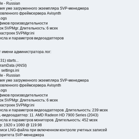
ile - Russian
личия уже загруженного экземпляра SVP-менеджера
тановленного фреймсервера Avisynth
Logs
рафиков производительности
апок SVPMgr. Длительность: 6 мсек
 настроек SVPMgr.ini
 числа и параметров видеоадаптеров
т имени администратора лог:
1) starts...
gramData (ANSI)
 settings.ini
ile - Russian
личия уже загруженного экземпляра SVP-менеджера
тановленного фреймсервера Avisynth
Logs
рафиков производительности
апок SVPMgr. Длительность: 6 мсек
 настроек SVPMgr.ini
 числа и параметров видеоадаптеров. Длительность: 239 мсек
CL-видеоадаптер: 11. AMD Radeon HD 7900 Series (2043)
 числа и параметров мониторов. Длительность: 452 мсек
ор: 1920 x 1080 @ 119.98
 записи LNG-файла при включенном контроле учетных записей
приоритета SVP-менеджера