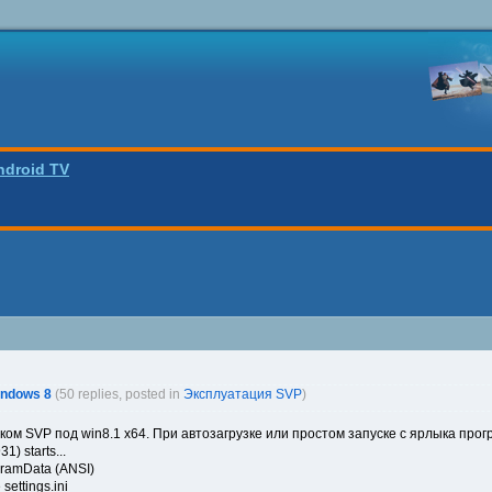
ndroid TV
indows 8
(50 replies, posted in
Эксплуатация SVP
)
ком SVP под win8.1 x64. При автозагрузке или простом запуске с ярлыка прог
1) starts...
gramData (ANSI)
 settings.ini