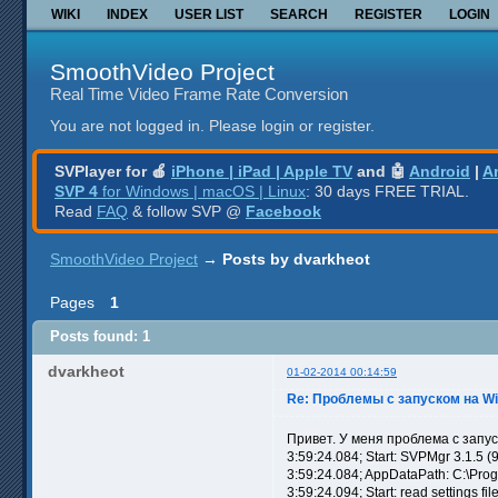
WIKI
INDEX
USER LIST
SEARCH
REGISTER
LOGIN
SmoothVideo Project
Real Time Video Frame Rate Conversion
You are not logged in.
Please login or register.
SVPlayer for 🍎
iPhone | iPad | Apple TV
and 🤖
Android
|
A
SVP 4
for Windows | macOS | Linux
: 30 days FREE TRIAL.
Read
FAQ
& follow SVP @
Facebook
SmoothVideo Project
→
Posts by dvarkheot
Pages
1
Posts found: 1
dvarkheot
01-02-2014 00:14:59
Re: Проблемы с запуском на W
Привет. У меня проблема с запус
3:59:24.084; Start: SVPMgr 3.1.5 (93
3:59:24.084; AppDataPath: C:\Pro
3:59:24.094; Start: read settings file