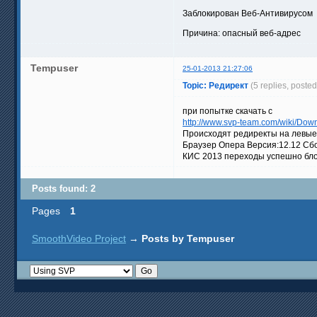
Заблокирован Веб-Антивирусом
Причина: опасный веб-адрес
Tempuser
25-01-2013 21:27:06
Topic: Редирект
(5 replies, poste
при попытке скачать с
http://www.svp-team.com/wiki/Dow
Происходят редиректы на левы
Браузер Опера Версия:12.12 Сб
КИС 2013 переходы успешно блок
Posts found: 2
Pages
1
SmoothVideo Project
→
Posts by Tempuser