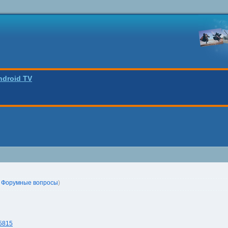
ndroid TV
n
Форумные вопросы
)
75815