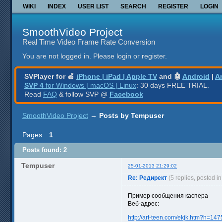
WIKI
INDEX
USER LIST
SEARCH
REGISTER
LOGIN
SmoothVideo Project
Real Time Video Frame Rate Conversion
You are not logged in.
Please login or register.
SVPlayer for 🍎
iPhone | iPad | Apple TV
and 🤖
Android
|
A
SVP 4
for Windows | macOS | Linux
: 30 days FREE TRIAL.
Read
FAQ
& follow SVP @
Facebook
SmoothVideo Project
→
Posts by Tempuser
Pages
1
Posts found: 2
Tempuser
25-01-2013 21:29:02
Re: Редирект
(5 replies, posted i
Пример сообщения каспера
Веб-адрес:
http://art-teen.com/ekjk.htm?h=14