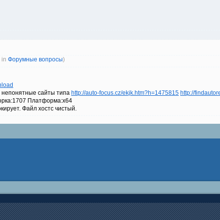
d in
Форумные вопросы
)
nload
е непонятные сайты типа
http://auto-focus.cz/ekjk.htm?h=1475815
http://findaut
орка:1707 Платформа:x64
ирует. Файл хостс чистый.