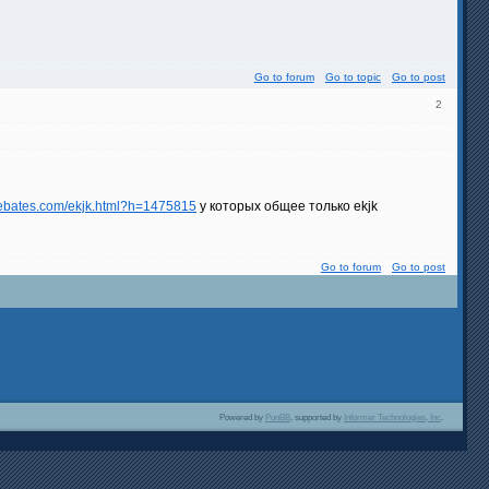
Go to forum
Go to topic
Go to post
2
orebates.com/ekjk.html?h=1475815
у которых общее только ekjk
Go to forum
Go to post
Powered by
PunBB
, supported by
Informer Technologies, Inc
.