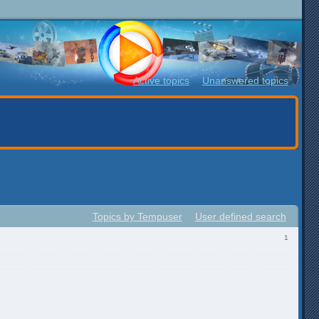
Active topics
Unanswered topics
Topics by Tempuser
User defined search
1