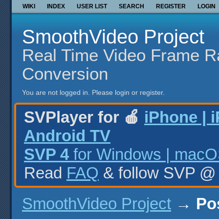
WIKI
INDEX
USER LIST
SEARCH
REGISTER
LOGIN
SmoothVideo Project
Real Time Video Frame R
Conversion
You are not logged in.
Please login or register.
SVPlayer for 🍎
iPhone | 
Android TV
SVP 4
for Windows | macOS
Read
FAQ
& follow SVP 
SmoothVideo Project
→
Po