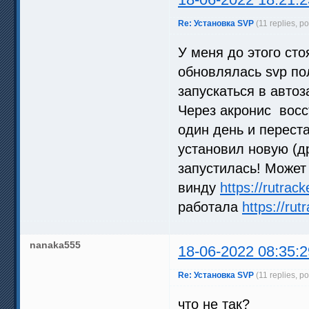
Re: Установка SVP
(11 replies, p
У меня до этого сто
обновлялась svp пол
запускаться в автоз
Через акронис восс
один день и переста
установил новую (др
запустилась! Может
винду
https://rutrac
работала
https://ru
nanaka555
18-06-2022 08:35:2
Re: Установка SVP
(11 replies, p
что не так?