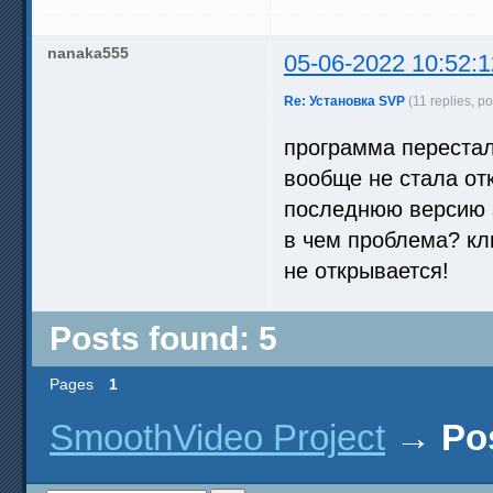
nanaka555
05-06-2022 10:52:1
Re: Установка SVP
(11 replies, p
программа перестала
вообще не стала от
последнюю версию s
в чем проблема? клю
не открывается!
Posts found: 5
Pages
1
SmoothVideo Project
→
Po