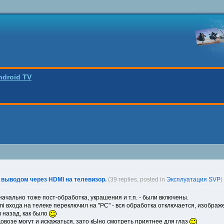
ndroid TV
 выводом через HDMI на телевизор.
(39 replies, posted in
Эксплуатация SVP
)
значально тоже пост-обработка, украшения и т.п. - были включены.
mi входа на телеке переключил на "PC" - вся обработка отключается, изображен
 назад, как было
ндовозе могут и искажаться, зато кЫно смотреть приятнее для глаз