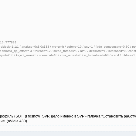
416 f777889
deblock=1:1:1 / analyse=0x3:0x133 / me=umh / subme=10 / psy=1 / fade_compensate=0.80 / psy_
chroma_qp_offset=-3 / threads=12 / sliced_threads=0 / nr=0 / decimate=1 / interlaced=0 / const
yint=250 / keyint_min=23 / scenecut=40 / intra_refresh=0 / rc_lookahead=60 / rc=crf / mbtree=1
 профиль (SOFT)Ffdshow+SVP. Дело именно в SVP - галочка "Остановить работ
ие (nVidia 430).