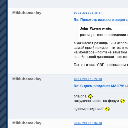
Mikluhamaklay
10-11-2011 15:48:17
Re: Просмотр плавного видео с
John_Wayne wrote:
разница в воспроизведении 
а как насчет разницы БЕЗ испол
самый яркий пример - титры в к
на мониторе - почти не заметны 
а на большой диагонали - это в
Так вот и стал СВП-наркоманом
Mikluhamaklay
10-11-2011 15:22:10
Re: С днем рождения MAG79!
(
опа опа
как удачно зашел на форум
с днем рождения!!
Mikluhamaklay
28-09-2011 16:04:18