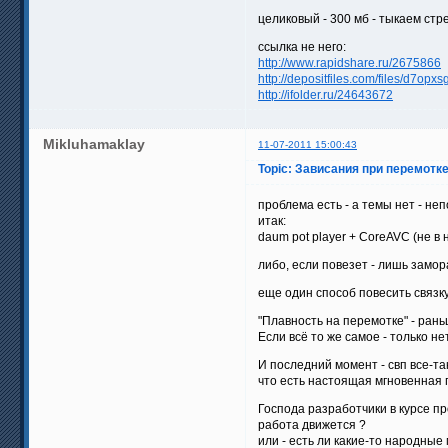
целиковый - 300 мб - тыкаем стр
ссылка не него:
http://www.rapidshare.ru/2675866
http://depositfiles.com/files/d7opx
http://ifolder.ru/24643672
Mikluhamaklay
11-07-2011 15:00:43
Topic: Зависания при перемотк
проблема есть - а темы нет - не
итак:
daum pot player + CoreAVC (не в н
либо, если повезет - лишь замора
еще один способ повесить связк
"Плавность на перемотке" - рань
Если всё то же самое - только н
И последний момент - свп все-та
что есть настоящая мгновенная 
Господа разработчики в курсе п
работа движется ?
или - есть ли какие-то народны