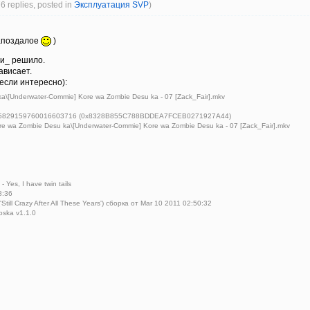
76 replies, posted in
Эксплуатация SVP
)
запоздалое
)
ти_ решило.
ависает.
(если интересно):
a\[Underwater-Commie] Kore wa Zombie Desu ka - 07 [Zack_Fair].mkv
75829159760016603716 (0x8328B855C788BDDEA7FCEB0271927A44)
 wa Zombie Desu ka\[Underwater-Commie] Kore wa Zombie Desu ka - 07 [Zack_Fair].mkv
 Yes, I have twin tails
8:36
Still Crazy After All These Years') сборка от Mar 10 2011 02:50:32
roska v1.1.0