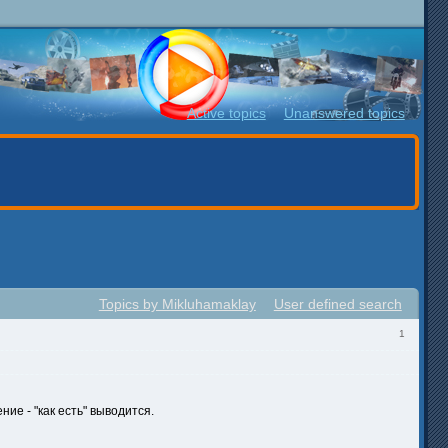
Active topics
Unanswered topics
Topics by Mikluhamaklay
User defined search
1
ие - "как есть" выводится.