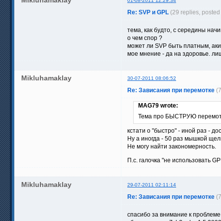
01-08-2011 12:29:34
Re: SVP и GPL
(29 replies, posted
тема, как будто, с середины на
о чем спор ?
может ли SVP быть платным, аки
мое мнение - да на здоровье. л
Mikluhamaklay
30-07-2011 08:06:52
Re: Зависания при перемотке
(
MAG79 wrote:
Тема про БЫСТРУЮ перемотк
кстати о "быстро" - иной раз - д
Ну а иногда - 50 раз мышкой щел
Не могу найти закономерность.
П.с. галочка "не использовать GPU
Mikluhamaklay
29-07-2011 02:11:14
Re: Зависания при перемотке
(
спасибо за внимание к проблеме