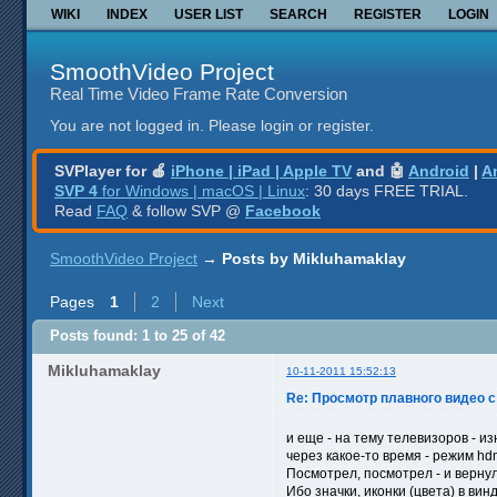
WIKI
INDEX
USER LIST
SEARCH
REGISTER
LOGIN
SmoothVideo Project
Real Time Video Frame Rate Conversion
You are not logged in.
Please login or register.
SVPlayer for 🍎
iPhone | iPad | Apple TV
and 🤖
Android
|
A
SVP 4
for Windows | macOS | Linux
: 30 days FREE TRIAL.
Read
FAQ
& follow SVP @
Facebook
SmoothVideo Project
→
Posts by Mikluhamaklay
Pages
1
2
Next
Posts found: 1 to 25 of 42
Mikluhamaklay
10-11-2011 15:52:13
Re: Просмотр плавного видео с
и еще - на тему телевизоров - и
через какое-то время - режим hd
Посмотрел, посмотрел - и вернул
Ибо значки, иконки (цвета) в ви