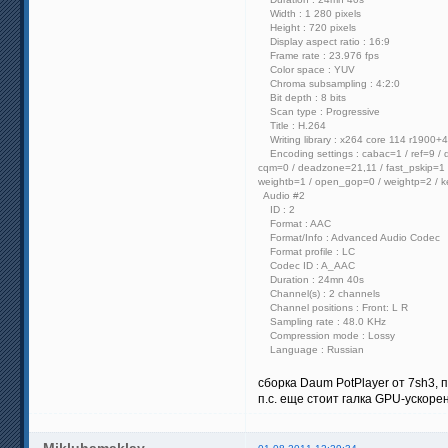
Width : 1 280 pixels
Height : 720 pixels
Display aspect ratio : 16:9
Frame rate : 23.976 fps
Color space : YUV
Chroma subsampling : 4:2:0
Bit depth : 8 bits
Scan type : Progressive
Title : H.264
Writing library : x264 core 114 r1900+
Encoding settings : cabac=1 / ref=9 / 
cqm=0 / deadzone=21,11 / fast_pskip=1 / 
weightb=1 / open_gop=0 / weightp=2 / ke
Audio #2
ID : 2
Format : AAC
Format/Info : Advanced Audio Codec
Format profile : LC
Codec ID : A_AAC
Duration : 24mn 40s
Channel(s) : 2 channels
Channel positions : Front: L R
Sampling rate : 48.0 KHz
Compression mode : Lossy
Language : Russian
сборка Daum PotPlayer от 7sh3,
п.с. еще стоит галка GPU-ускорен
Mikluhamaklay