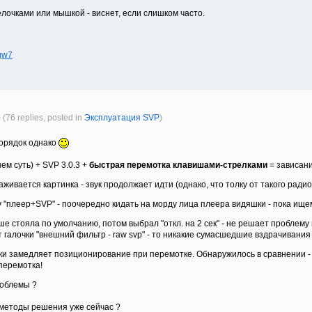
елочками или мышкой - виснет, если слишком часто.
sgw7
е
(76 replies, posted in
Эксплуатация SVP
)
порядок однако
ем суть) + SVP 3.0.3 +
быстрая перемотка клавишами-стрелками
= зависан
живается картинка - звук продолжает идти (однако, что толку от такого радио 
у "плеер+SVP" - поочередно кидать на морду лица плеера видяшки - пока ищ
ше стояла по умолчанию, потом выбрал "откл. на 2 сек" - не решает проблему 
ет галочки "внешний фильтр - raw svp" - то никакие сумасшедшие вздрачивани
ки замедляет позиционирование при перемотке. Обнаружилось в сравнении - к
перемотка!
роблемы ?
е методы решения уже сейчас ?