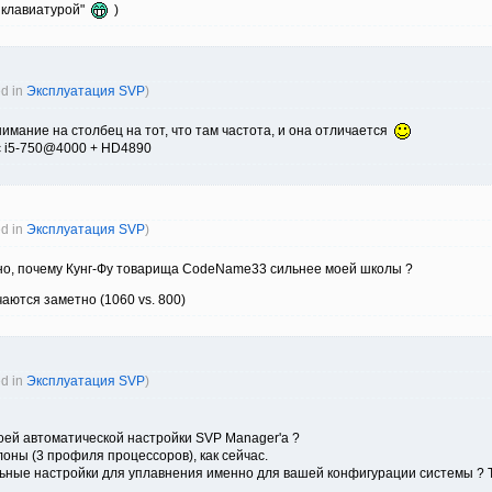
с клавиатурой"
)
ed in
Эксплуатация SVP
)
внимание на столбец на тот, что там частота, и она отличается
с i5-750@4000 + HD4890
ed in
Эксплуатация SVP
)
сно, почему Кунг-Фу товарища CodeName33 сильнее моей школы ?
аются заметно (1060 vs. 800)
ed in
Эксплуатация SVP
)
оей автоматической настройки SVP Manager'а ?
блоны (3 профиля процессоров), как сейчас.
ьные настройки для уплавнения именно для вашей конфигурации системы ? То