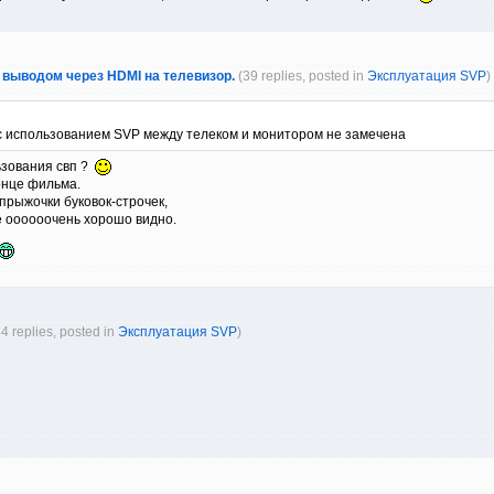
 выводом через HDMI на телевизор.
(39 replies, posted in
Эксплуатация SVP
)
с использованием SVP между телеком и монитором не замечена
ьзования свп ?
онце фильма.
прыжочки буковок-строчек,
се оооооочень хорошо видно.
44 replies, posted in
Эксплуатация SVP
)