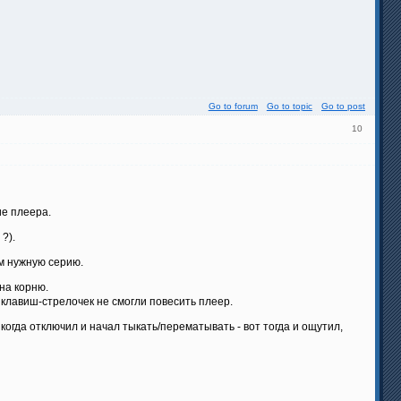
Go to forum
Go to topic
Go to post
10
ие плеера.
?).
ем нужную серию.
на корню.
я клавиш-стрелочек не смогли повесить плеер.
огда отключил и начал тыкать/перематывать - вот тогда и ощутил,