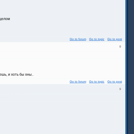
 целом
Go to forum
Go to topic
Go to post
8
шь, и хоть бы хны..
Go to forum
Go to topic
Go to post
9