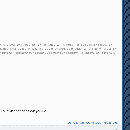
rd=1.00:0.10 / mixed_ref=1 / me_range=24 / chroma_me=1 / trellis=2 / 8x8dct=1 /
rained_intra=0 / fgo=0 / bframes=10 / b_pyramid=2 / b_adapt=2 / b_bias=0 / direct=3 /
 / crf=17.6 / qcomp=0.60 / qpmin=0 / qpmax=69 / qpstep=4 / ip_ratio=1.40 / aq=1:0.70
у SVP" исправляет ситуацию.
Go to forum
Go to topic
Go to post
5