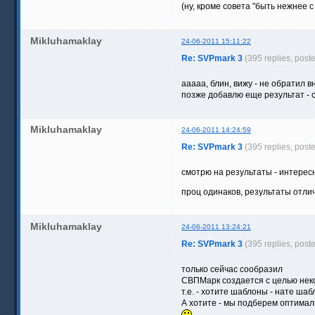
(ну, кроме совета "быть нежнее 
Mikluhamaklay
24-06-2011 15:11:22
Re: SVPmark 3
(395 replies, post
ааааа, блин, вижу - не обратил 
позже добавлю еще результат - 
Mikluhamaklay
24-06-2011 14:24:59
Re: SVPmark 3
(395 replies, post
смотрю на результаты - интере
проц одинаков, результаты отлич
Mikluhamaklay
24-06-2011 13:24:21
Re: SVPmark 3
(395 replies, post
только сейчас сообразил
СВПМарк создается с целью нек
т.е. - хотите шаблоны - нате ша
А хотите - мы подберем оптимал