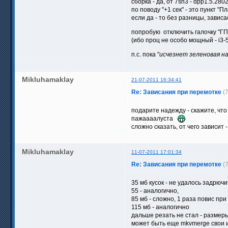
сборка - да, от 7sh3 - dpp1.5.280
по поводу "+1 сек" - это пункт "
если да - то без разницы, зависа
попробую отключить галочку "ГП
(ибо проц не особо мощный - i3-5
п.с. пока "
исчезнет зеленовая н
Mikluhamaklay
21-07-2011 16:34:41
Re: Зависания при перемотке
(
подарите надежду - скажите, чт
пажаааалуста
сложно сказать, от чего зависит 
Mikluhamaklay
11-07-2011 17:01:34
Re: Зависания при перемотке
(
35 мб кусок - не удалось задрюч
55 - аналогично,
85 мб - сложно, 1 раза повис пр
115 мб - аналогично
дальше резать не стал - размер
может быть еще mkvmerge свои 