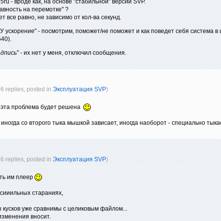
25ru - вроде как, на основе "стабильной" версии SVP.
Плавность на перемотке" ?
ет все равно, не зависимо от кол-ва секунд.
У ускорение" - посмотрим, поможет/не поможет и как поведет себя система в
40).
адпись
" - их нет у меня, отключил сообщения.
76 replies, posted in
Эксплуатация SVP
)
о эта проблема будет решена
- иногда со второго тыка мышкой зависает, иногда наоборот - специально тыкае
76 replies, posted in
Эксплуатация SVP
)
ить им плеер
и сииильных стараниях,
ы кусков уже сравнимы с целиковым файлом...
изменения вносит.