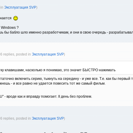
 in
Эксплуатация SVP
)
чинается
 Windows ?
ишь бы бабло шло именно разработчикам, и они в свою очередь - разрабатыва
76 replies, posted in
Эксплуатация SVP
)
у клавишами, насколько я понимаю, это значит БЫСТРО нажимать
остаточно включить серию, тыкнуть на середину - и уже все. Т.е. как бы перв
кнешь - и все равно не удается повесить тот же самый фильм.
" - вроде как и вправду помогает. II день без проблем.
76 replies, posted in
Эксплуатация SVP
)