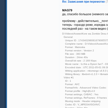
Re: Зависания при перемотке
(
MAG79
да, спасибо большое (немного 
проблему - действительно, _поч
теперь - гораздо реже, изредка з
последний раз - на таком видео 
D:\Videos\Анимэ\Kore wa Zombie Desu k
General
Unique ID : 1743402980816790855
Complete name : D:\Videos\Анимэ\Kore
Format : Matroska
Format version : Version 2
File size : 383 MiB
Duration : 24mn 40s
Overall bit rate : 2 169 Kbps
Movie name : Is this a Dyson fan? - 03 -
Encoded date : UTC 2011-05-01 09:3
Writing application : mkvmerge v4.6.0 ('
Writing library : libebml v1.2.0 + libmat
Video #1
ID : 1
Format : AVC
Format/Info : Advanced Video Codec
Format profile : High@L4.0
Format settings, CABAC : Yes
Format settings, ReFrames : 9 frames
Muxing mode : Header stripping
Codec ID : V_MPEG4/ISO/AVC
Duration : 24mn 40s