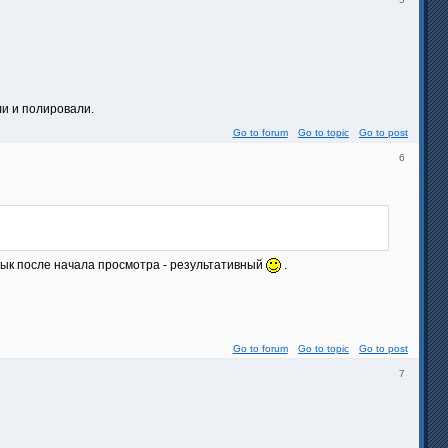
ли и полировали.
Go to forum
Go to topic
Go to post
6
ый тык после начала просмотра - результативный
.
Go to forum
Go to topic
Go to post
7