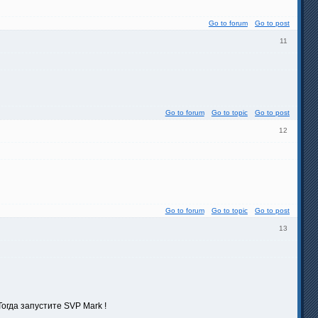
Go to forum
Go to post
11
Go to forum
Go to topic
Go to post
12
Go to forum
Go to topic
Go to post
13
гда запустите SVP Mark !